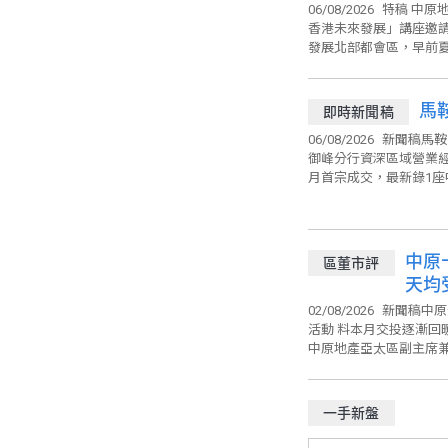
劃
06/08/2026
特稿 中原
香港未來發展」講座邀
發展北部都會區，早前夏
馬鞍
即時新聞稿
06/08/2026
新聞稿馬鞍
御峰分行資深區域營業
月首宗成交，最新錄1座中
中原
區董市評
天均
02/08/2026
新聞稿中原
活動 料本月交投逐漸回暖
中原地產亞太區副主席兼住
一手新盤