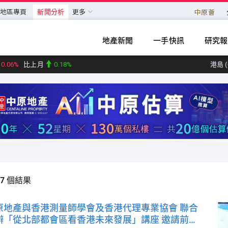
地區專頁
新聞分析
更多
中原薈
地產新聞
一手快訊
研究報
0.06%
比上月
0.18%
港島 (
九龍 
新界東 (
新界西
大型單位領先指數 (07
中小型單位領先指數 (07
中原城市大型屋苑領先指數 (07
57
個結果
中原城市領先指數 CCL (07
原地產與香港測量師學會及香港代理專業協會 聯合
辦「從北部都會區看香港未來發展」講座 邀請前規