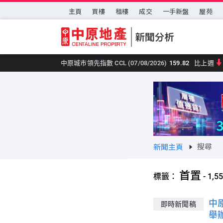
跳至主要內容
主頁
買樓
租樓
成交
一手新盤
屋苑
中原城市領先指數 CCL (07/08/2026)
159.82
比上週
搜尋
新聞主頁
首置
標籤：
-
1,5
中
即時新聞稿
舉