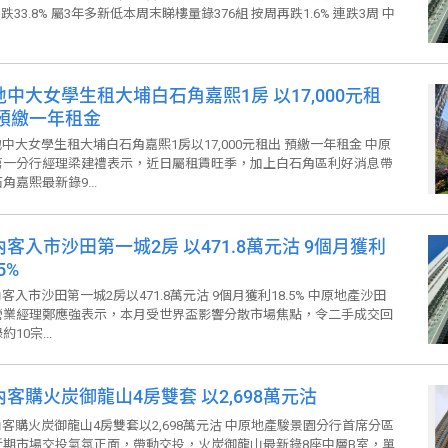
跌33.8% 屬3年多新低本周末睇樓量錄376組 按周再跌1.6% 連跌3周 中
地中大女學生租大埔白石角嘉熙1房 以17,000元租
 預繳一年租金
地中大女學生租大埔白石角嘉熙1房以17,000元租出 預繳一年租金 中原
第一分行經理梁建禮表示，近日屬租賃旺季，加上白石角區利好消息帶
嘉熙最新錄9...
內客入市沙田第一城2房 以471.8萬元沽 9個月獲利
5%
客入市沙田第一城2房以471.8萬元沽 9個月獲利18.5% 中原地產沙田
營業經理鄭應強表示，本月受世界盃影響分散市場焦點，令二手成交回
0宗...
內客購火炭御龍山4房雙套 以2,698萬元沽
內客購火炭御龍山4房雙套以2,698萬元沽 中原地產駿景園分行首席分區
近期市場交投氣氛正面，帶動交投，火炭御龍山最新錄8座中層B室，單