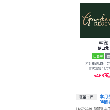
芊御
錦田北
出售中
預計關鍵日期 17/0
首次出售 18/07
468萬
$
本月
區董市評
時間適
3年多
31/07/2026
新聞稿 本