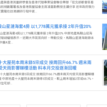
署署長及香港房屋協會主席凌嘉勤教授主講分享
地產與香港測量師學會及香港代理專業協會聯合舉辦「從北部都會區看
請前規劃署署長及香港房屋協會主席凌嘉勤教授主講分享 近年政府致力
寶龍在訪港調研行程中更...
山星漣海套4房 以1,778萬元獲承接 2年升值20%
山星漣海套4房以1,778萬元獲承接 2年升值20% 中原地產馬鞍山迎海
經理胡耀祖表示，近期大市氣氛向好，帶動交投，馬鞍山星漣海剛錄本
層A室...
十大屋苑本周末錄5宗成交 按周回升66.7% 週末兩
受天雨影響睇樓活動 料本月交投逐漸回暖
十大屋苑本周末錄5宗成交 按周回升66.7%週末兩天均受天雨影響睇樓
 中原地產十大屋苑本周末錄得5宗成交，較上周末增加2宗或66.7%。
宅部...