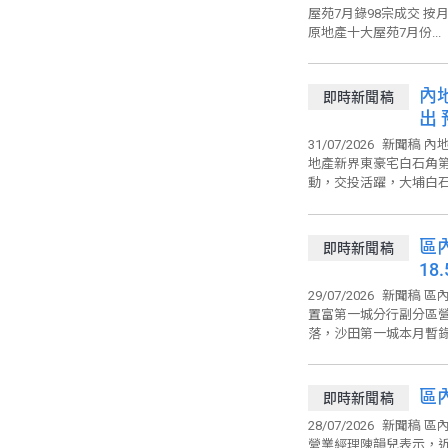
周
屋苑7月錄98宗成交 按月
原地產十大屋苑7月份...
內
即時新聞稿
出
31/07/2026
新聞稿 內
地產新界東豪宅白石角
動，交投活躍，大埔白石角
區
即時新聞稿
18.
29/07/2026
新聞稿 區內
置富第一城分行副分區
落，沙田第一城本月暫錄約1
區
即時新聞稿
28/07/2026
新聞稿 區
營業經理陳韻兒表示，