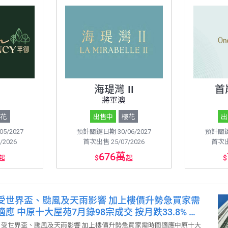
海瑅灣 II
首
將軍澳
樓花
出售中
樓花
出
5/2027
預計關鍵日期 30/06/2027
預計關鍵日
/2026
首次出售 25/07/2026
首次出售
676萬
起
$
起
$
受世界盃、颱風及天雨影響 加上樓價升勢急買家需
應 中原十大屋苑7月錄98宗成交 按月跌33.8% 屬
新低 本周末睇樓量錄376組 按周再跌1.6% 連跌3
月受世界盃、颱風及天雨影響 加上樓價升勢急買家需時間適應中原十大