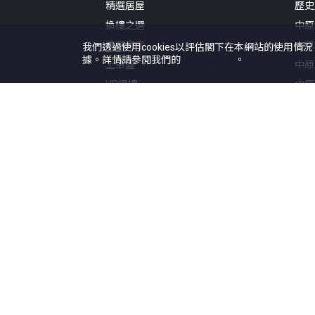
精選居屋
歷史
換樓之選
中原
精選豪宅
中原
我們透過使用cookies以評估閣下在本網站的使用情
據。詳情請參閱我們的
Cookie政策
。
上車盤
中原
VR搵樓
中原
地圖搵樓
中原
租樓
中原
校網專頁
地產
屋苑專頁
一手
居屋專頁
研究
公屋專頁