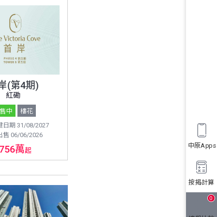
岸(第4期)
紅磡
售中
樓花
期 31/08/2027
 06/06/2026
中原Apps
756萬
起
按揭計算
0