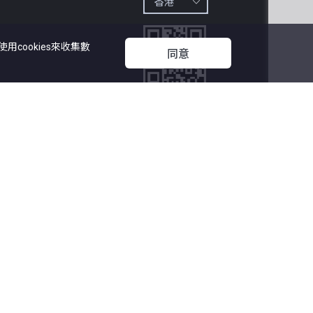
cookies來收集數
同意
立即下載

中原地產APP
27
中原集團管理有限公司
漏而引致任何不便或損失，中原網頁及中原地產概不負責。
代理有限公司 版權所有
題可查詢：
info@centamail.com