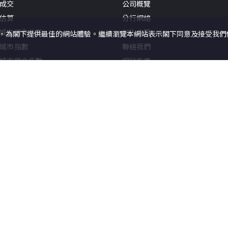
成交
公司概覽
估算
分行網絡
城市領先指數
加入中原
況，為閣下提供最佳的網站體驗。繼續瀏覽本網站表示閣下同意及接受我們使用
城市指數
聯絡我們
城市租金指數
網站指南
經理人指數 (住宅)
估價指數(主要銀行)
新聞
快訊
報告
中原地產代理有限公司
牌照號碼 C-0002
本網頁所提供資料僅作參考用途。若因錯
使用條款
私隱政策聲明
©
2026
中原地產
本網站採用無障礙網頁設計，如有任何問