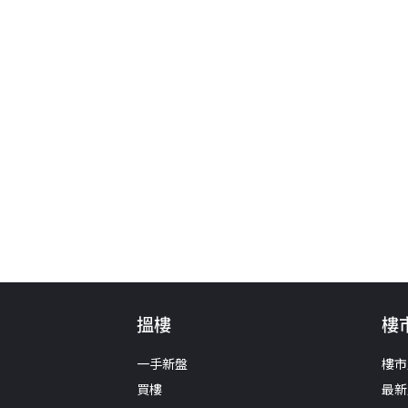
搵樓
樓
一手新盤
樓市
買樓
最新