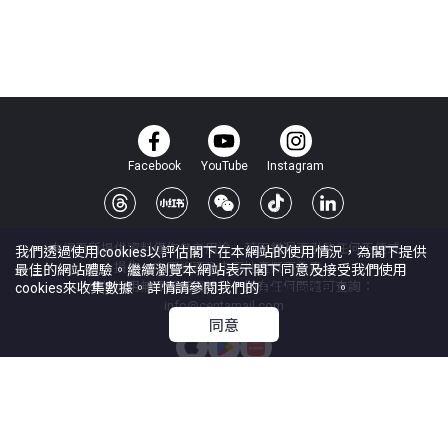
Facebook
YouTube
Instagram
本網頁所提供資料僅作參考用途。若因錯漏而引致任何不便或
我們透過使用cookies以評估閣下在本網站的使用情況，為閣下提供
損失，中原網頁及中原地產概不負責。
最佳的網站體驗。繼續瀏覽本網站表示閣下同意及接受我們使用
本網站採用無障礙網頁設計，如有任何問題可查詢：
cookies來收集數據。詳情請參閱我們的
Cookie政策
。
info@centamail.com
同意
©
2026
中原地產代理有限公司 版權所有・
牌照號碼 C-000227
中原集團管理有限公司