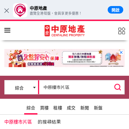
中原地產
開啟
×
盡覽全港筍盤，會員享更多優惠！
跳至主要內容
綜合
買樓
租樓
成交
新聞
新盤
中原樓市片區
的搜尋結果