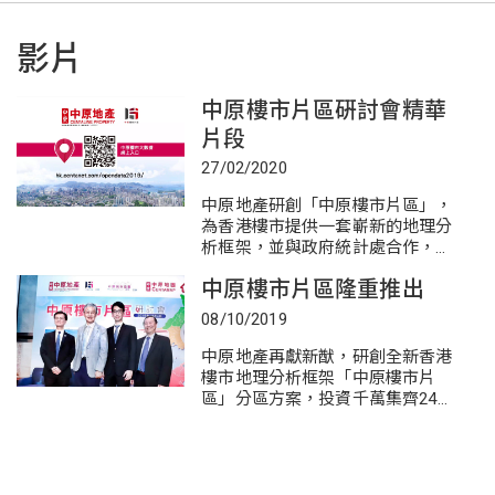
影片
中原樓市片區硏討會精華
片段
27/02/2020
中原地產研創「中原樓市片區」，
為香港樓市提供一套嶄新的地理分
析框架，並與政府統計處合作，發
布樓市片區的人口普查/中期人口統
中原樓市片區隆重推出
計結果。 借助中原樓市片區這嶄新
地理分析框架，中原地產為市場提
08/10/2019
供「24年土地註冊處登記成交實用
面積資料」、「全港私人住宅存量
中原地產再獻新猷，研創全新香港
分布」及「二手流通率分布數字」
樓市地理分析框架「中原樓市片
等多項全新數據產品，致力優化開
區」分區方案，投資千萬集齊24年
放的數據環境，繼續引領行業及香
來土地註冊處登記私人住宅成交的
港樓市邁步向前。 是次研討會講者
實用面積資料包括小型樓宇及單幢
除了中原集團主席兼總裁施永青先
樓，加入私人住宅存量及二手流通
生及中原集團副主席施俊嶸先生之
率的分佈數字，連同政府統計處詳