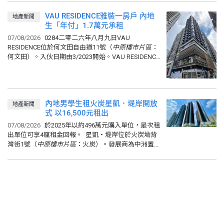
VAU RESIDENCE雅裝一房戶 內地
地產新聞
生「年付」1.7萬元承租
07/08/2026
0284二零二六年八月九日VAU
RESIDENCE位於何文田自由道11號（
中原樓市
片
區
：
何文田）。入伙日期由3/2023開始。VAU RESIDENCE
提供165個單位。VAU RESIDENCE的實用面積由209呎
至499呎。小學校網為34。中學校網為九龍城區。 ...
內地男學生租火炭星凱．堤岸開放
地產新聞
式 以16,500元租出
07/08/2026
於2025年以約496萬元購入單位，是次租
出單位可享4厘租金回報。 星凱‧堤岸位於火炭坳背
灣街1號（
中原樓市
片
區
：火炭）。發展商為中洲置
業。入伙日期由1/2023開始。星凱‧堤岸共有4座，提
供...