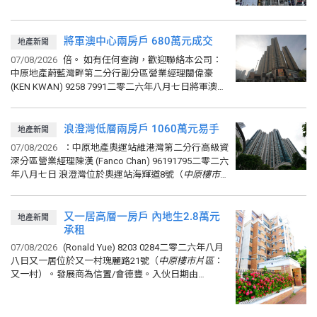
至499呎。小學校網為34。中學校網為九龍城區。...
將軍澳中心兩房戶 680萬元成交
地產新聞
07/08/2026
倍。 如有任何查詢，歡迎聯絡本公司：
中原地產蔚藍灣畔第二分行副分區營業經理關偉豪
(KEN KWAN) 9258 7991二零二六年八月七日將軍澳中
心位於將軍澳唐德街（
中原樓市
片
區
：將軍澳）。發
展商為...
浪澄灣低層兩房戶 1060萬元易手
地產新聞
07/08/2026
：中原地產奧運站維港灣第二分行高級資
深分區營業經理陳漢 (Fanco Chan) 96191795二零二六
年八月七日 浪澄灣位於奧運站海輝道8號（
中原樓市
片
區
：奧運站）。發展商為恒隆。入伙日期由
09/2004...
又一居高層一房戶 內地生2.8萬元
地產新聞
承租
07/08/2026
(Ronald Yue) 8203 0284二零二六年八月
八日又一居位於又一村瑰麗路21號（
中原樓市
片
區
：
又一村）。發展商為信置/會德豐。入伙日期由
04/1992開始。又一居共有32座，提供1,816個單位...