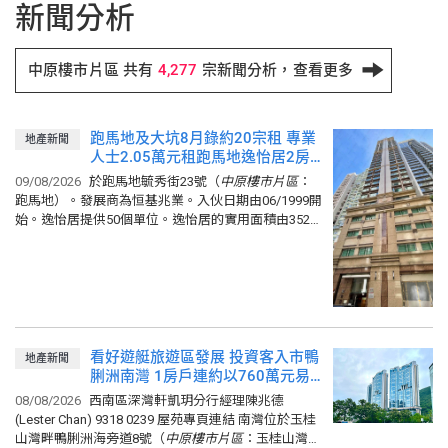
外，客座講者包括香港大學房地産
盡人口資料，全面整合香港樓市大
新聞分析
及建築系系主任鄒廣榮教授及前統
數據。中原並履行社會企業責任，
計處處長、現香港大學統計及精算
將數據開放予公眾下載及應用，作
學系客席教授何永煊教授。 中原樓
為各方面如政府規劃房屋政策、發
中原樓市片區 共有
4,277
宗新聞分析，查看更多
市大數據:
展商投資分析，以及買家入市和業
http://hk.centanet.com/opendata2019/
主放盤等重要參考指標。 藉着中原
城市指數成立20周年，中原地產日
跑馬地及大坑8月錄約20宗租 專業
前（10月4日）舉行「中原樓市片
地產新聞
人士2.05萬元租跑馬地逸怡居2房
區」研討會，四位講者中原集團主
戶 租金回報逾4.2厘
席施永青、副主席兼中原數據科技
09/08/2026
於跑馬地毓秀街23號（
中原樓市
片
區
：
董事施俊嶸、香港大學房地産及建
跑馬地）。發展商為恒基兆業。入伙日期由06/1999開
築系系主任鄒廣榮教授，以及前統
始。逸怡居提供50個單位。逸怡居的實用面積由352呎
計處處長、現香港大學統計及精算
至392呎。小學校網為12。中學校網為灣仔區。...
學系客席教授何永煊均表示，有關
數據更確切反映樓市實況，有助各
界作出重要決定。
看好遊艇旅遊區發展 投資客入市鴨
地產新聞
脷洲南灣 1房戶連約以760萬元易
手 租金回報2.9厘
08/08/2026
西南區深灣軒凱玥分行經理陳兆德
(Lester Chan) 9318 0239 屋苑專頁連結 南灣位於玉桂
山灣畔鴨脷洲海旁道8號（
中原樓市
片
區
：玉桂山灣