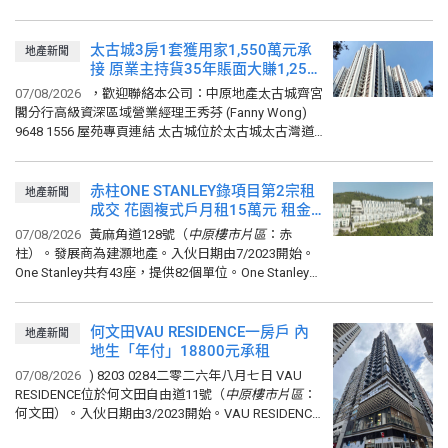
畔）。入伙日期由12/2010開始。南灣共有9座，提供
715個單位。南灣的實用面積由425呎至3,026呎。小學
校網為18。中學校網為南區。...
太古城3房1套獲用家1,550萬元承
地產新聞
接 原業主持貨35年賬面大賺1,250
萬元
07/08/2026
，歡迎聯絡本公司：中原地產太古城齊宮
閣分行高級資深區域營業經理王秀芬 (Fanny Wong)
9648 1556 屋苑專頁連結 太古城位於太古城太古灣道
（
中原樓市
片
區
：太古城）。發展商為太古。入伙日
期由...
赤柱ONE STANLEY錄項目第2宗租
地產新聞
成交 花園複式戶月租15萬元 租金
回報達3.4厘
07/08/2026
黃麻角道128號（
中原樓市
片
區
：赤
柱）。發展商為建灝地產。入伙日期由7/2023開始。
One Stanley共有43座，提供82個單位。One Stanley的
實用面積為834呎至7079呎。小學校網為18。中學校
網為南區。 ...
何文田VAU RESIDENCE一房戶 內
地產新聞
地生「年付」18800元承租
07/08/2026
) 8203 0284二零二六年八月七日 VAU
RESIDENCE位於何文田自由道11號（
中原樓市
片
區
：
何文田）。入伙日期由3/2023開始。VAU RESIDENCE
提供165個單位。VAU RESIDENCE的實用面積由209呎