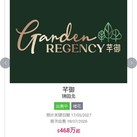
芊御
锦田北
出售中
楼花
预计关键日期 17/05/2027
首次出售 18/07/2026
468万
$
起