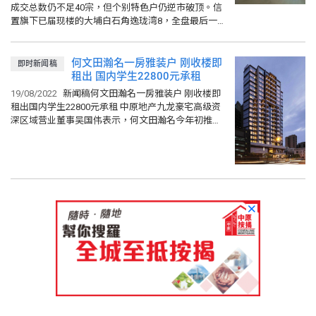
成交总数仍不足40宗，但个别特色户仍逆市破顶。信
置旗下已届现楼的大埔白石角逸珑湾8，全盘最后一伙
的2座19楼A室，实用面积1,740方呎，另设2,436方呎
平台，采...
何文田瀚名一房雅装户 刚收楼即
即时新闻稿
租出 国内学生22800元承租
19/08/2022
新闻稿何文田瀚名一房雅装户 刚收楼即
租出国内学生22800元承租 中原地产九龙豪宅高级资
深区域营业董事吴国伟表示，何文田瀚名今年初推
售，市场反应理想，业主近日陆续收楼，中原即连环
促成2宗租赁成交...