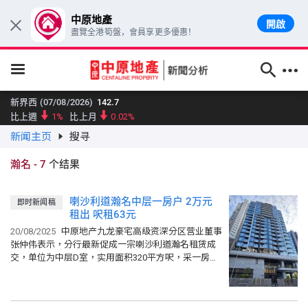
中原地產
開啟
×
盡覽全港筍盤，會員享更多優惠！
跳至主要內容
新界西 (07/08/2026)
142.7
比上週
1%
比上月
0.02%
新闻主页
搜寻
大型单位领先指数 (07/08/2026)
159.96
比上週
0.66%
比上月
0.05%
瀚名
-
7
个结果
中小型单位领先指数 (07/08/2026)
159.79
比上週
0.21%
比上月
0.19%
喇沙利道瀚名中层一房户 2万元
即时新闻稿
中原城市大型屋苑领先指数 (07/08/2026)
161.11
租出 呎租63元
比上週
0.2%
比上月
0.11%
20/08/2025
中原地产九龙豪宅高级资深分区营业董事
中原城市领先指数 CCL (07/08/2026)
159.82
张仲伟表示，分行最新促成一宗喇沙利道瀚名租赁成
比上週
0.06%
比上月
0.18%
交，单位为中层D室，实用面积320平方呎，采一房间
隔，设开放式厨房，座向北方，外望开扬都市景，最
港岛 (07/08/2026)
161.68
新以2万元租出，折合...
比上週
0.77%
比上月
0.46%