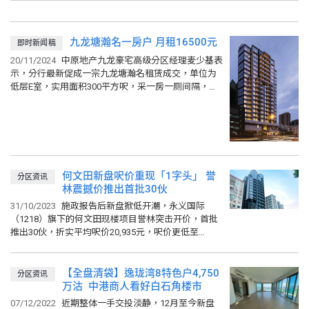
九龙塘瀚名一房户 月租16500元
即时新闻稿
20/11/2024
中原地产九龙豪宅高级分区经理麦少基表
示，分行最新促成一宗九龙塘瀚名租赁成交，单位为
低层E室，实用面积300平方呎，采一房一厕间隔，单
位座向北方，望界限街都市景，最新以16500元租出，
折合实用呎租55...
何文田新盘呎价重现「1字头」 誉
分区资讯
林震撼价推出首批30伙
31/10/2023
施政报告后新盘掀低开潮，永义国际
（1218）旗下的何文田现楼项目誉林突击开价，首批
推出30伙，折实平均呎价20,935元，呎价更低至
17,909元，料成为2016年皓畋后区内首批起步呎价最
平新盘。永...
【全盘清袋】逸珑湾8特色户4,750
分区资讯
万沽 中港商人看好白石角楼市
07/12/2022
近期整体一手交投淡静，12月至今新盘