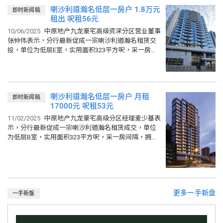
九龙 (07/08/2026)
159.21
喇沙利道瀚名低层一房户 1.8万元
比上週
0.3%
比上月
1.19%
即时新闻稿
租出 呎租56元
新界东 (07/08/2026)
176.95
10/06/2025
中原地产九龙豪宅高级资深分区营业董事
比上週
1.78%
比上月
2.4%
张仲伟表示，分行最新促成一宗喇沙利道瀚名租赁交
投，单位为低层E室，实用面积323平方呎，采一房间
隔，拥开放式厨房，单位座向北方，外望开扬街景，
最新以1.8万元租出...
喇沙利道瀚名低层一房户 月租
即时新闻稿
17000元 呎租53元
11/02/2025
中原地产九龙豪宅高级分区经理麦少基表
示，分行最新促成一宗喇沙利道瀚名租赁成交，单位
为低层B室，实用面积323平方呎，采一房间隔，拥开
放式厨房，单位座向北方，享界限街都市景，最新以
17000元租出，折合...
更多一手新盘
一手新盤