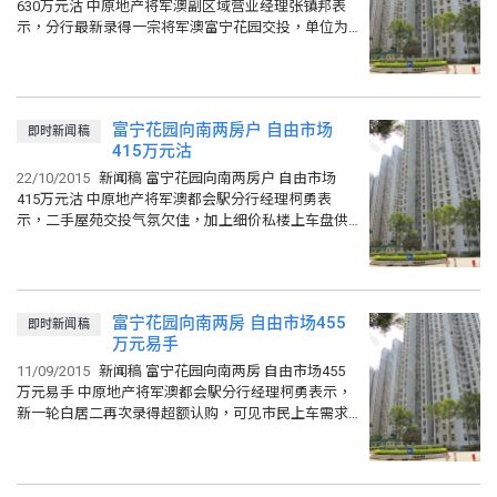
630万元沽 中原地产将军澳副区域营业经理张镇邦表
示，分行最新录得一宗将军澳富宁花园交投，单位为3
座中层B室，实用面积592平方呎，建筑面积669平方
呎，采...
富宁花园向南两房户 自由市场
即时新闻稿
415万元沽
22/10/2015
新闻稿 富宁花园向南两房户 自由市场
415万元沽 中原地产将军澳都会駅分行经理柯勇表
示，二手屋苑交投气氛欠佳，加上细价私楼上车盘供
应仍然短缺，令部份买家转投居屋自由市场寻宝。 中
原地产柯勇...
富宁花园向南两房 自由市场455
即时新闻稿
万元易手
11/09/2015
新闻稿 富宁花园向南两房 自由市场455
万元易手 中原地产将军澳都会駅分行经理柯勇表示，
新一轮白居二再次录得超额认购，可见市民上车需求
不减，细价上车盘继续被追捧，连带区内居屋交投步
伐亦略为加快...