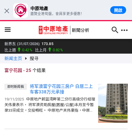
中原地產
開啟
×
盡覽全港筍盤，會員享更多優惠！
跳至主要內容
新界东 (31/07/2026)
173.85
比上週
0.42%
比上月
0.82%
新闻主页
搜寻
新界西 (31/07/2026)
144.14
比上週
0.68%
比上月
0.52%
富宁花园
-
25
个结果
大型单位领先指数 (31/07/2026)
158.91
比上週
0.63%
比上月
1.12%
将军澳富宁花园三房户 白居二上
即时新闻稿
中小型单位领先指数 (31/07/2026)
160.12
车客338万元承接
比上週
0.34%
比上月
0.41%
19/11/2025
中原地产蔚蓝湾畔第二分行高级分行经理
中原城市大型屋苑领先指数 (31/07/2026)
161.44
关伟豪表示， 将军澳资助房屋(居屋/公屋)本月至今暂
比上週
0.5%
比上月
0.46%
录33宗成交，交投畅旺。 中原地产关伟豪指，中原最
新促成一宗坑口站富宁花园交投，单位为3座中层L
中原城市领先指数 CCL (31/07/2026)
159.92
室，实用面积...
比上週
0.39%
比上月
0.53%