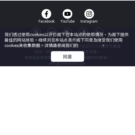
Facebook
YouTube
Instagram
我们透过使用cookies以评价阁下在本站点的使用情况，为阁下提供
最佳的网站体验。继续浏览本站点表示阁下同意及接受我们使用
cookies来收集数据。详情请参阅我们的
Cookie政策
。
本网页所提供资料仅作参考用途。若因错漏而引致任何不便或
损失，中原网页及中原地产概不负责。
同意
本网站采用无障碍网页设计，任何问题均可查询：
info@centamail.com
©
2026
中原地产代理有限公司 版权所有・
牌照号码 C-000227
中原集团管理有限公司
网上搵楼
|
中原工商舖
|
中原按揭
使用条款
私隐政策声明