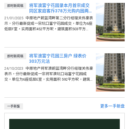
港岛 (31/07/2026)
162.94
将军澳富宁花园录本月首宗成交
比上週
0.25%
比上月
0.71%
即时新闻稿
同区家庭客斥378万元购内园两房
九龙 (31/07/2026)
159.69
户
21/01/2025
中原地产蔚蓝湾畔第二分行经理关伟豪表
比上週
1.01%
比上月
0.89%
示，分行最新促成一宗坑口富宁花园成交，单位为6座
低层F室，实用面积452平方呎，建筑面积503平方
呎，属两房一厕间隔，单位座向东北方，享内园景，
原先叫价400万元...
将军澳富宁花园三房户 绿表价
即时新闻稿
303万元沽
24/10/2023
中原地产将军澳蔚蓝湾畔分行经理关伟豪
表示，分行最新促成一宗将军澳坑口站富宁花园成
交，单位为6座低层E室，实用面积 592平方呎，建筑
面积 660平方呎，采三房一厕间隔，单位座向正东
方，望开扬内园景...
更多一手新盘
一手新盤