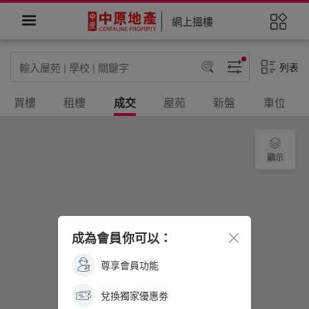
網上搵樓
列表
買樓
租樓
成交
屋苑
新盤
車位
更多
顯示
成為會員你可以：
尊享會員功能
兌換獨家優惠劵