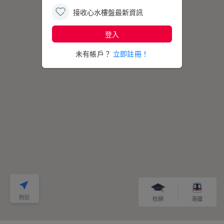
接收心水樓盤最新資訊
登入
100
聚賢居
未有帳戶？
立即註冊！
附近
校網
港鐵