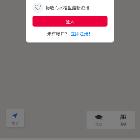
接收心水楼盘最新资讯
登入
325
映日湾
未有帐户？
立即注册！
附近
校网
港铁