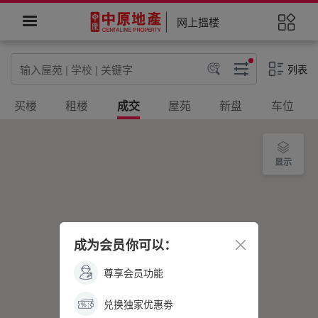
网上搵楼
列表
买楼
租楼
成交
屋苑
新盘
车位
更多
显示
成为会员你可以：
尊享会员功能
兑换独家优惠劵