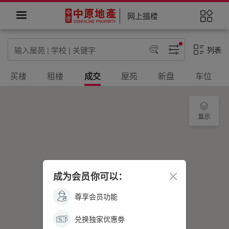
网上搵楼
列表
买楼
租楼
成交
屋苑
新盘
车位
更多
显示
成为会员你可以：
尊享会员功能
兑换独家优惠劵