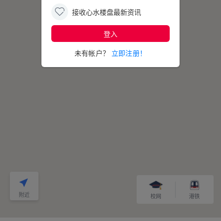
接收心水楼盘最新资讯
登入
7
爱宾花园
未有帐户？
立即注册！
附近
校网
港铁