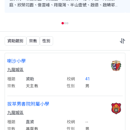
庭、欣榮花園、傲雲峰、翔龍灣、半山壹號、啟德、啟晴邨、
德朗邨、煥然一居、啟德1號、天寰、嘉匯、龍譽
資助類別
宗教
性別
喇沙小學
九龍城區
種類
資助
校網
41
宗教
天主教
性別
男
拔萃男書院附屬小學
九龍城區
種類
直資
校網
--
宗教
基督教
性別
男