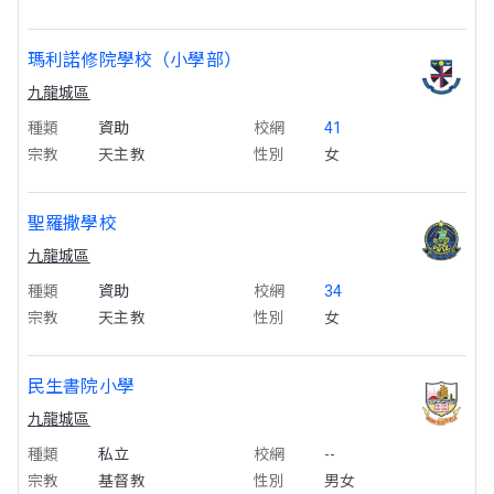
瑪利諾修院學校（小學部）
九龍城區
種類
資助
校網
41
宗教
天主教
性別
女
聖羅撒學校
九龍城區
種類
資助
校網
34
宗教
天主教
性別
女
民生書院小學
九龍城區
種類
私立
校網
--
宗教
基督教
性別
男女