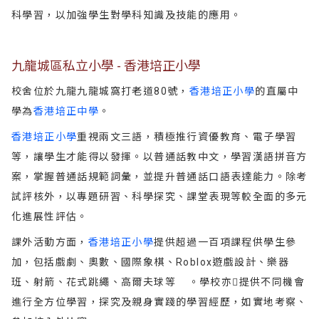
科學習，以加強學生對學科知識及技能的應用。
九龍城區私立小學 - 香港培正小學
校舍位於九龍九龍城窩打老道80號，
香港培正小學
的直屬中
學為
香港培正中學
。
香港培正小學
重視兩文三語，積極推行資優教育、電子學習
等，讓學生才能得以發揮。以普通話教中文，學習漢語拼音方
案，掌握普通話規範詞彙，並提升普通話口語表達能力。除考
試評核外，以專題研習、科學探究、課堂表現等較全面的多元
化進展性評估。
課外活動方面，
香港培正小學
提供超過一百項課程供學生參
加，包括戲劇、奧數、國際象棋、Roblox遊戲設計、樂器
班、射箭、花式跳繩、高爾夫球等 。學校亦提供不同機會
進行全方位學習，探究及親身實踐的學習經歷，如實地考察、