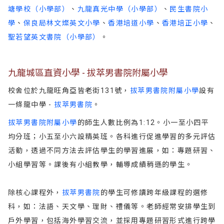
塘學校（小學部）
、
九龍真光中學（小學部）
、
民生書院小
學
、
保良局林文燦英文小學
、
香港培道小學
、
香港培正小學
、
聖若望英文書院（小學部）
。
九龍城區直資小學 - 拔萃男書院附屬小學
校舍位於九龍旺角亞皆老街131號，
拔萃男書院附屬小學
設有
一條龍中學 -
拔萃男書院
。
拔萃男書院附屬小學
的師生人數比例為1:12。小一至小四平
均分班；小五至小六設精英班。各科進行促進學習的多元評估
活動，透過不同方法去評估學生的學習進展，如：專題研習、
小組學習等。課後有小組教學，輔導成績稍遜的學生。
除核心課程外，
拔萃男書院
的學生可修讀跨年級課程的選修
科，如：法語、天文學、理財、禮儀等。老師經常安排學生到
戶外學習，包括海外學習交流，並採用專題研習形式進行跨學