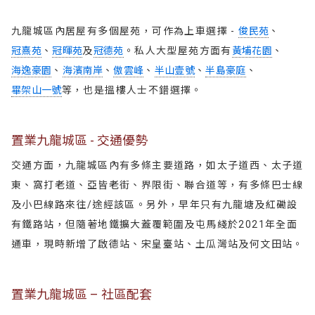
九龍城區內居屋有多個屋苑，可作為上車選擇 -
俊民苑
、
冠熹苑
、
冠暉苑
及
冠德苑
。私人大型屋苑方面有
黃埔花園
、
海逸豪園
、
海濱南岸
、
傲雲峰
、
半山壹號
、
半島豪庭
、
畢架山一號
等，也是搵樓人士不錯選擇。
置業九龍城區 - 交通優勢
交通方面，九龍城區內有多條主要道路，如太子道西、太子道
東、窩打老道、亞皆老街、界限街、聯合道等，有多條巴士線
及小巴線路來往/途經該區。另外，早年只有九龍塘及紅磡設
有鐵路站，但隨著地鐵擴大蓋覆範圍及屯馬綫於2021年全面
通車，現時新增了啟德站、宋皇臺站、土瓜灣站及何文田站。
置業九龍城區 – 社區配套