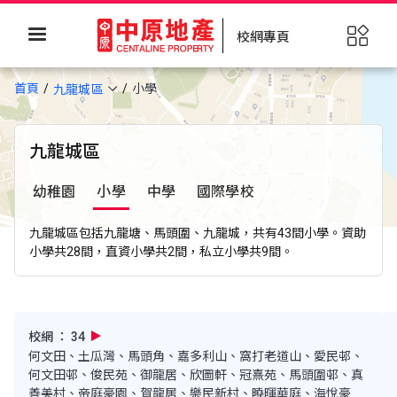
校網專頁
首頁
小學
九龍城區
九龍城區
幼稚園
小學
中學
國際學校
九龍城區包括九龍塘、馬頭圍、九龍城，共有43間小學。資助
小學共28間，直資小學共2間，私立小學共9間。
校網 ： 34
何文田、土瓜灣、馬頭角、嘉多利山、窩打老道山、愛民邨、
何文田邨、俊民苑、御龍居、欣圖軒、冠熹苑、馬頭圍邨、真
善美村、帝庭豪園、賀龍居、樂民新村、曉暉華庭、海悅豪