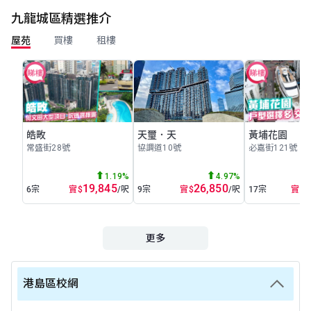
九龍城區精選推介
屋苑
買樓
租樓
皓畋
天璽．天
黃埔花園
常盛街28號
協調道10號
必嘉街121號
1.19%
4.97%
19,845
26,850
1
6宗
實
$
/呎
9宗
實
$
/呎
17宗
實
$
更多
港島區校網