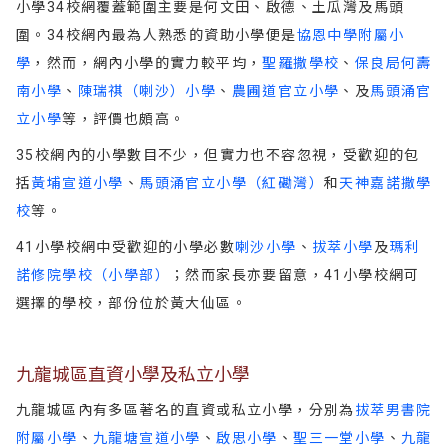
小學34校網覆蓋範圍主要是何文田、啟德、土瓜灣及馬頭
圍。34校網內最為人熟悉的資助小學便是
協恩中學附屬小
學
，然而，網內小學的實力較平均，
聖羅撒學校
、
保良局何壽
南小學
、
陳瑞祺（喇沙）小學
、
農圃道官立小學
、及
馬頭涌官
立小學
等，評價也頗高。
35校網內的小學數目不少，但實力也不容忽視，受歡迎的包
括
黃埔宣道小學
、
馬頭涌官立小學（紅磡灣）
和
天神嘉諾撒學
校
等。
41小學校網中受歡迎的小學必數
喇沙小學
、
拔萃小學
及
瑪利
諾修院學校（小學部）
；然而家長亦要留意，41小學校網可
選擇的學校，部份位於黃大仙區。
九龍城區直資小學及私立小學
九龍城區內有多區著名的直資或私立小學，分別為
拔萃男書院
附屬小學
、
九龍塘宣道小學
、
啟思小學
、
聖三一堂小學
、
九龍