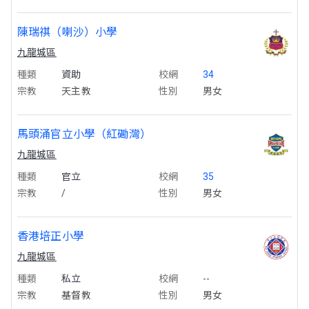
陳瑞祺（喇沙）小學
九龍城區
種類
資助
校網
34
宗教
天主教
性別
男女
馬頭涌官立小學（紅磡灣）
九龍城區
種類
官立
校網
35
宗教
/
性別
男女
香港培正小學
九龍城區
種類
私立
校網
--
宗教
基督教
性別
男女