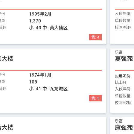
年份
1995年2月
入伙年份
数量
1,370
单位数量
校区
小:
43
中:
黄大仙区
校网/校区
售:
4
乐富
国大楼
嘉强苑
年份
1974年1月
实用呎价
数量
108
比上月
校区
小:
41
中:
九龙城区
入伙年份
单位数量
售:
1
校网/校区
乐富
合大楼
康强苑