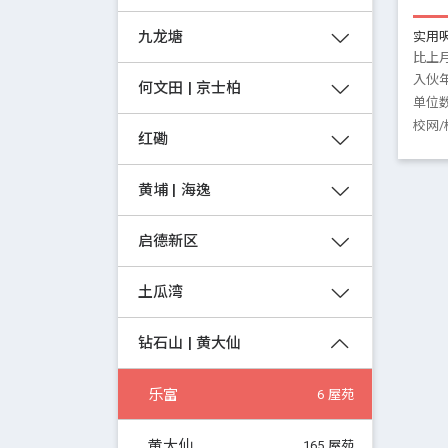
九龙塘
实用
比上
入伙
何文田 | 京士柏
单位
校网/
红磡
黄埔 | 海逸
启德新区
土瓜湾
钻石山 | 黄大仙
乐富
6 屋苑
黄大仙
165 屋苑