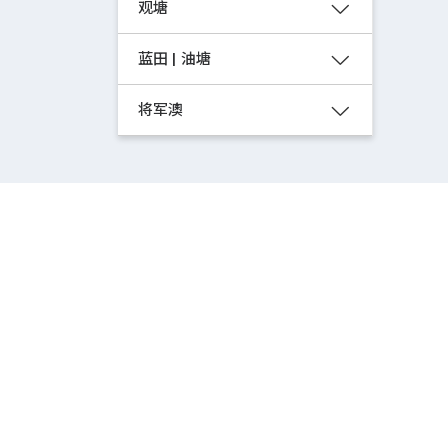
观塘
蓝田 | 油塘
将军澳