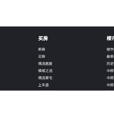
买房
楼
新房
楼市
买房
最新
精选居屋
历史
换楼之选
中原
精选豪宅
中原
上车盘
中原
VR搵楼
中原
地图搵楼
中原
租房
中原
学区房
地产