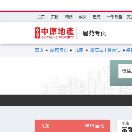
主页
买楼
租楼
成交
屋苑
一手新盘
更
屋苑专页
首页
屋苑专页
九龍
鑽石山 | 黃大仙
樂
乐富
九龙
8818 屋苑
富