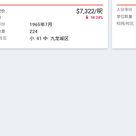
入伙年份
$7,322/呎
呎价
单位数量
月
18.24%
校网/校区
年份
1965年7月
数量
224
校区
小:
41
中:
九龙城区