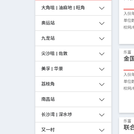
大角咀 | 油麻地 | 旺角
入伙
单位
奥运站
校网/
九龙站
乐富
尖沙咀 | 佐敦
金
美孚 | 华景
入伙
单位
荔枝角
校网/
南昌站
长沙湾 | 深水埗
乐富
联
又一村