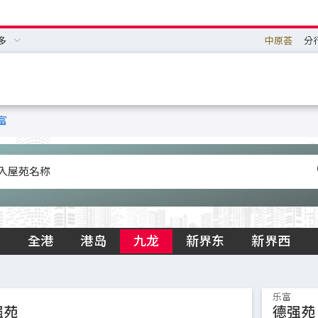
多
中原荟
分
富
全港
港岛
九龙
新界东
新界西
乐富
强苑
德强苑