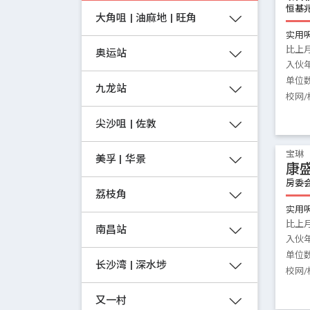
恒基
大角咀 | 油麻地 | 旺角
实用
比上
奥运站
入伙
单位
九龙站
校网/
尖沙咀 | 佐敦
宝琳
美孚 | 华景
康
房委
荔枝角
实用
比上
南昌站
入伙
单位
长沙湾 | 深水埗
校网/
又一村