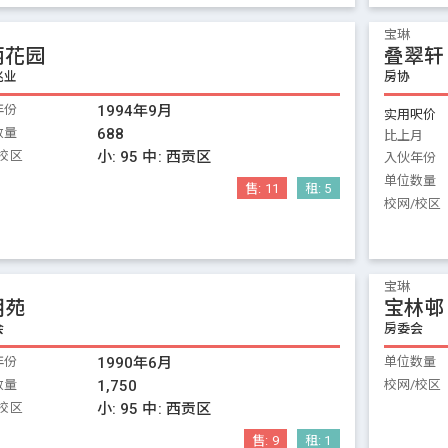
宝琳
丽花园
叠翠轩
兆业
房协
年份
1994年9月
实用呎价
数量
688
比上月
校区
小:
95
中:
西贡区
入伙年份
单位数量
售:
11
租:
5
校网/校区
宝琳
明苑
宝林邨
会
房委会
年份
1990年6月
单位数量
数量
1,750
校网/校区
校区
小:
95
中:
西贡区
售:
9
租:
1