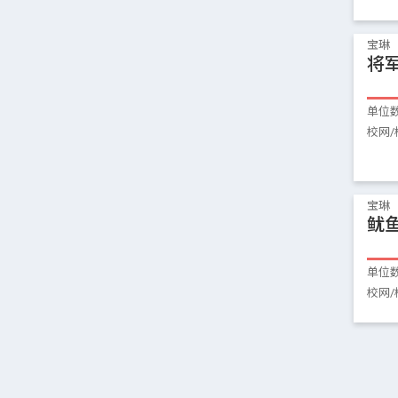
宝琳
将
单位
校网/
宝琳
鱿
单位
校网/