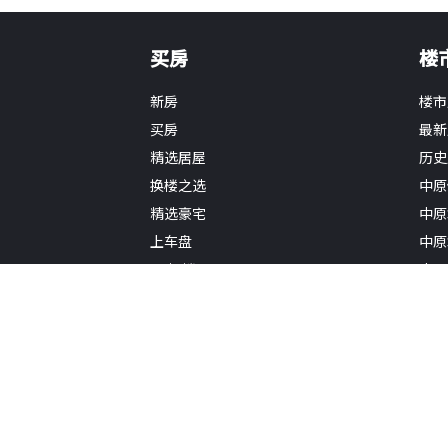
买房
楼
新房
楼市
买房
最新
精选居屋
历史
换楼之选
中原
精选豪宅
中原
上车盘
中原
VR搵楼
中原
地图搵楼
中原
租房
中原
学区房
地产
小区专页
一手
居屋专页
研究
公屋专页