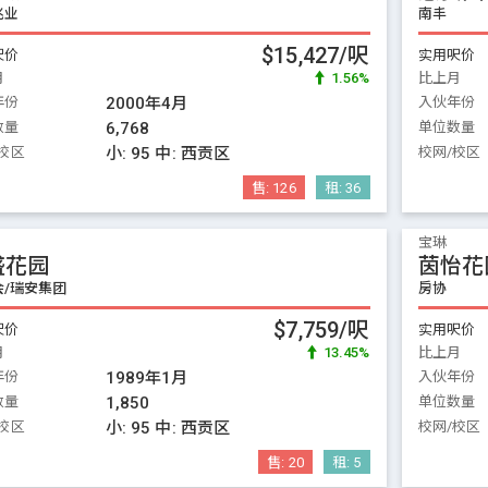
兆业
南丰
$15,427/呎
呎价
实用呎价
月
1.56%
比上月
年份
2000年4月
入伙年份
数量
6,768
单位数量
校区
小:
95
中:
西贡区
校网/校区
售:
126
租:
36
宝琳
盛花园
茵怡花
会/瑞安集团
房协
$7,759/呎
呎价
实用呎价
月
13.45%
比上月
年份
1989年1月
入伙年份
数量
1,850
单位数量
校区
小:
95
中:
西贡区
校网/校区
售:
20
租:
5