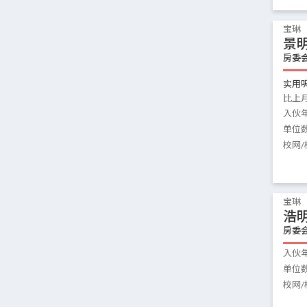
宝琳
景
房委
实用
比上
入伙
单位
校网/
宝琳
浩
房委
入伙
单位
校网/