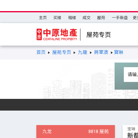
主页
买楼
租楼
成交
屋苑
一手新盘
更
屋苑专页
首页
屋苑专页
九龍
將軍澳
寶琳
宝琳
九龙
8818 屋苑
新