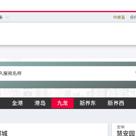
多
中原荟
分
全港
港岛
九龙
新界东
新界西
宝琳
都城
慧安园