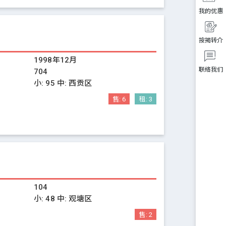
我的优惠
按揭转介
1998年12月
联络我们
704
小:
95
中:
西贡区
售:
6
租:
3
104
小:
48
中:
观塘区
售:
2