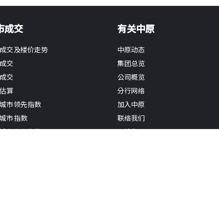
市成交
有关中原
成交及楼价走势
中原动态
成交
集团总览
成交
公司概览
估算
分行网络
城市领先指数
加入中原
城市指数
联络我们
城市租金指数
网站指南
经理人指数 (住宅)
估价指数(主要银行)
新闻
快讯
报告