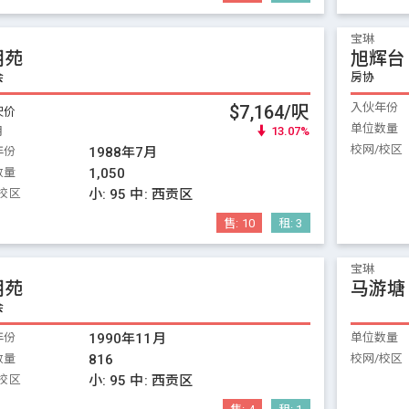
宝琳
明苑
旭辉台
会
房协
入伙年份
$7,164/呎
呎价
单位数量
月
13.07%
校网/校区
年份
1988年7月
数量
1,050
校区
小:
95
中:
西贡区
售:
10
租:
3
宝琳
明苑
马游塘
会
年份
1990年11月
单位数量
数量
816
校网/校区
校区
小:
95
中:
西贡区