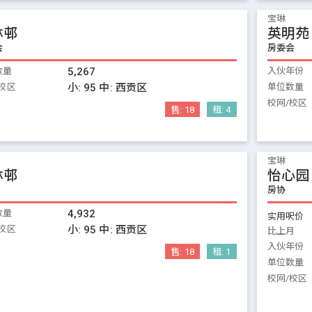
宝琳
林邨
英明苑
会
房委会
数量
5,267
入伙年份
校区
小:
95
中:
西贡区
单位数量
校网/校区
售:
18
租:
4
宝琳
林邨
怡心园
房协
数量
4,932
实用呎价
校区
小:
95
中:
西贡区
比上月
入伙年份
售:
18
租:
1
单位数量
校网/校区