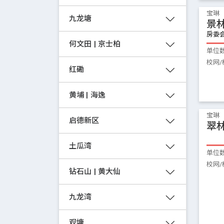
宝琳
九龙塘
景
房委
何文田 | 京士柏
单位
校网/
红磡
黄埔 | 海逸
宝琳
启德新区
翠
土瓜湾
单位
校网/
钻石山 | 黄大仙
九龙湾
观塘