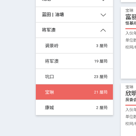
宝琳
蓝田 | 油塘
富
恒基
将军澳
入伙
单位
调景岭
3 屋苑
校网/
将军澳
19 屋苑
坑口
23 屋苑
宝琳
宝琳
欣
21 屋苑
房委
康城
2 屋苑
入伙
单位
校网/