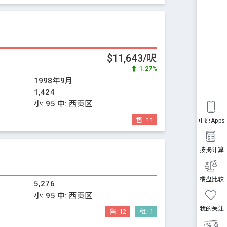
$11,643/呎
1.27%
1998年9月
1,424
小:
95
中:
西贡区
售:
11
中原Apps
按揭计算
楼盘比较
5,276
小:
95
中:
西贡区
我的关注
售:
12
租:
1