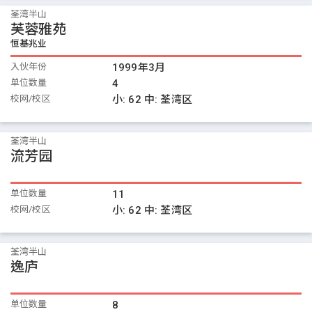
荃湾半山
芙蓉雅苑
恒基兆业
入伙年份
1999年3月
单位数量
4
校网/校区
小:
62
中:
荃湾区
荃湾半山
流芳园
单位数量
11
校网/校区
小:
62
中:
荃湾区
荃湾半山
逸庐
单位数量
8