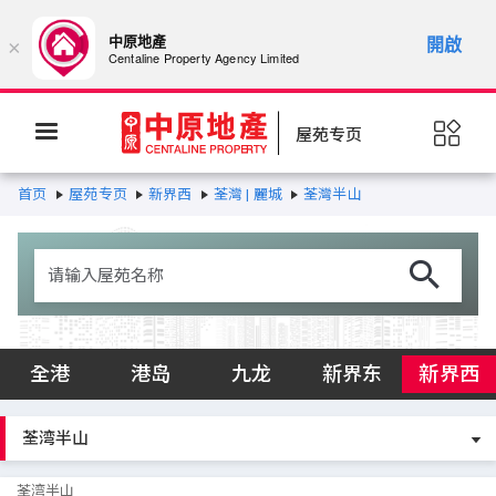
中原地產
開啟
×
Centaline Property Agency Limited
屋苑专页
首页
屋苑专页
新界西
荃灣 | 麗城
荃灣半山
全港
港岛
九龙
新界东
新界西
荃湾半山