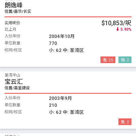
朗逸峰
信置/嘉华/长实
$10,853/呎
实用呎价
比上月
5.93%
入伙年份
2004年10月
单位数量
770
校网/校区
小:
62
中:
荃湾区
售:
25
租:
2
荃湾半山
宝云汇
信置/嘉里建设
入伙年份
2003年9月
单位数量
210
校网/校区
小:
62
中:
荃湾区
售:
2