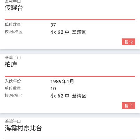
荃湾半山
传耀台
单位数量
37
校网/校区
小:
62
中:
荃湾区
售:
2
荃湾半山
柏庐
入伙年份
1989年1月
单位数量
10
校网/校区
小:
62
中:
荃湾区
售:
1
荃湾半山
海霸村东北台