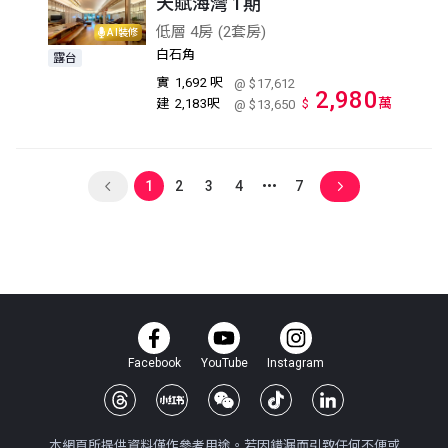
天賦海灣 1期
低層 4房 (2套房)
AI裝修
白石角
露台
實
1,692 呎
@ $17,612
2,980
萬
建
2,183呎
$
@ $13,650
1
2
3
4
7
Facebook
YouTube
Instagram
本網頁所提供資料僅作參考用途。若因錯漏而引致任何不便或