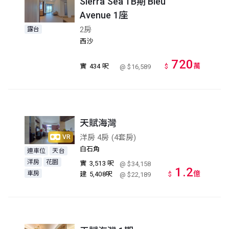
Sierra Sea 1B期 Bleu
Avenue 1座
2房
露台
西沙
720
萬
實
434 呎
$
@ $16,589
天賦海灣
洋房 4房 (4套房)
VR
白石角
連車位
天台
洋房
花園
實
3,513 呎
@ $34,158
1.2
車房
億
建
5,408呎
$
@ $22,189