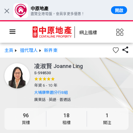
中原地產
開啟
×
盡覽全港筍盤，會員享更多優惠！
網上搵樓

主頁
搵代理人
新界東
凌淑賢
Joanne Ling
S-598530
年資 6 - 10 年
大埔康樂園分行B組
廣東話
·
英語
·
普通話
96
18
1
買樓
租樓
關注