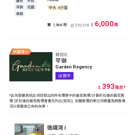
露台
天台
洋房
花園
中大
4分鐘
車房
6,000
萬
實
1,966 呎
$
@ $30,518
錦田北
芊御
Garden Regency
出售中
393
萬
起
*
$
*此為發展商就此項目發出的所有價單中的最低售價/計算折扣後的最低售
價 (折扣後的最低售價會優先列出(如有)), 有關售價的單位供應量及銷售情
況以發展商公佈的為準。
逸瓏灣 I