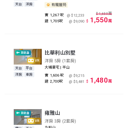
天台
洋房
有寵屋苑
萬
$
1,650
實
1,267 呎
@ $12,233
1,550
萬
建
1,705呎
$
@ $9,090
比華利山別墅
鎖匙盤
洋房 5房 (1套房)
VR
大埔豪宅 | 半山
天台
平台
洋房
車房
實
1,606 呎
@ $9,215
1,480
萬
建
2,700呎
$
@ $5,481
雍雅山
鎖匙盤
洋房 3房 (2套房)
VR
九肚山