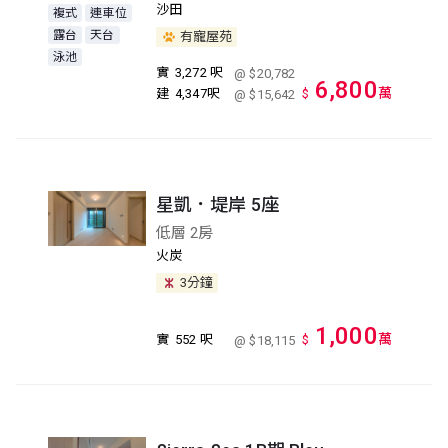
沙田
複式
連車位
露台
天台
有寵屋苑
泳池
實
3,272 呎
@ $20,782
6,800
萬
建
4,347呎
$
@ $15,642
星凱．堤岸 5座
低層 2房
火炭
3分鐘
1,000
萬
實
552 呎
$
@ $18,115