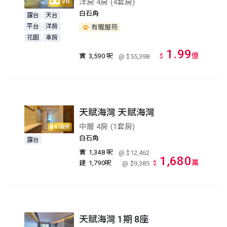
洋房 4房 (4套房)
VR
白石角
露台
天台
平台
洋房
有寵屋苑
花園
車房
1.99
億
實
3,590 呎
$
@ $55,398
天賦海灣 天賦海灣
中層 4房 (1套房)
AI裝修
白石角
露台
實
1,348 呎
@ $12,462
1,680
萬
建
1,790呎
$
@ $9,385
天賦海灣 1期 8座