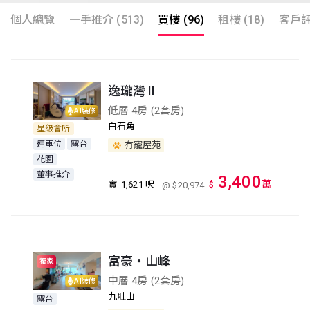
個人總覽
一手推介 (513)
買樓 (96)
租樓 (18)
客戶評語
逸瓏灣 II
低層 4房 (2套房)
AI裝修
白石角
星級會所
連車位
露台
有寵屋苑
花園
董事推介
3,400
萬
實
1,621 呎
$
@ $20,974
富豪‧山峰
獨家
中層 4房 (2套房)
AI裝修
九肚山
露台