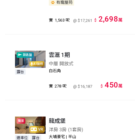
有寵屋苑
2,698
萬
實
1,563 呎
$
@ $17,261
雲滙 1期
鎖匙盤
中層 開放式
AI裝修
白石角
露台
450
萬
實
278 呎
$
@ $16,187
龍成堡
獨家
洋房 3房 (1套房)
VR
大埔豪宅 | 半山
連車位
露台