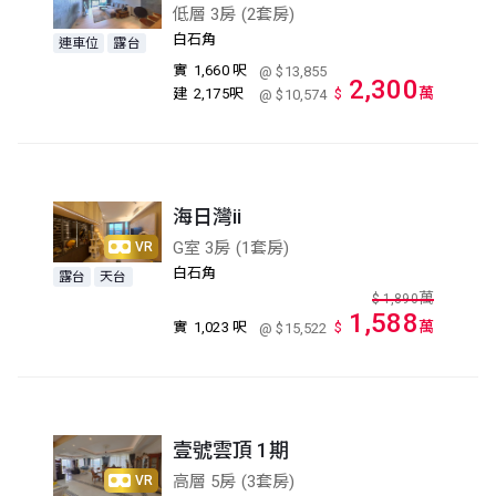
低層 3房 (2套房)
白石角
連車位
露台
實
1,660 呎
@ $13,855
2,300
萬
建
2,175呎
$
@ $10,574
海日灣ii
G室 3房 (1套房)
VR
白石角
露台
天台
萬
$
1,890
1,588
萬
實
1,023 呎
$
@ $15,522
壹號雲頂 1期
高層 5房 (3套房)
VR