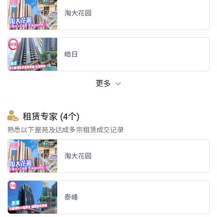
淘大花园
皓日
更多
租赁专家 (4个)
熟悉以下屋苑及达成多宗租赁成交记录
淘大花园
泰峰