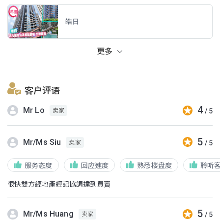
皓日
更多
客户评语
4
Mr Lo
/ 5
卖家
5
Mr/Ms Siu
/ 5
卖家
服务态度
回应速度
熟悉楼盘度
聆听
很快雙方經地產經記協調達到買賣
5
Mr/Ms Huang
/ 5
卖家