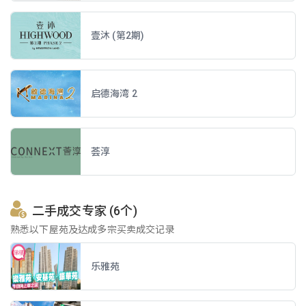
壹沐 (第2期)
启德海湾 2
荟淳
二手成交专家 (6个)
熟悉以下屋苑及达成多宗买卖成交记录
乐雅苑