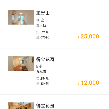
现崇山
3B座
黄大仙
实
521 呎
25,000
建
676呎
$
得宝花园
B座
九龙湾
实
254 呎
12,000
建
334呎
$
得宝花园