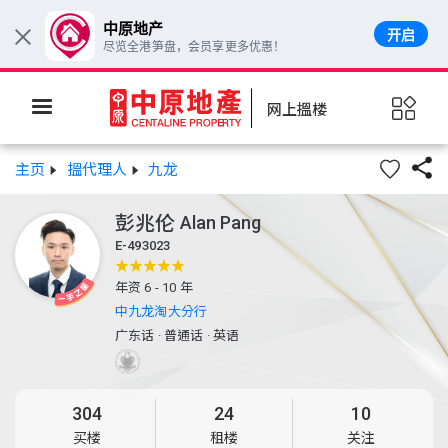
中原地产
开启
×
尽览全港笋盘，会员享更多优惠！
网上搵楼

主页
搵代理人
九龙
彭兆伦
Alan Pang
E-493023
年资 6 - 10 年
中九龙淘大分行
广东话
·
普通话
·
英语
304
24
10
买楼
租楼
关注