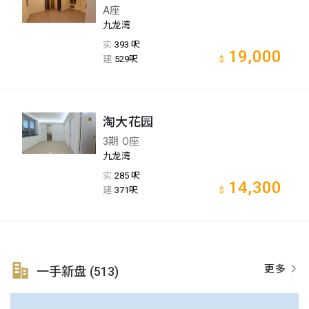
A座
九龙湾
实
393 呎
19,000
建
529呎
$
淘大花园
3期 O座
九龙湾
实
285 呎
14,300
建
371呎
$
更多
一手新盘 (513)