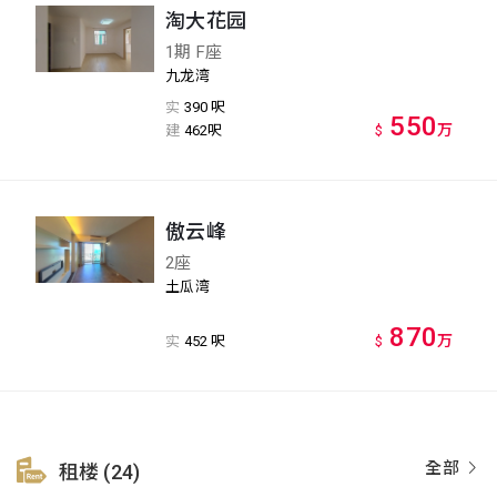
淘大花园
1期 F座
九龙湾
实
390 呎
550
万
建
462呎
$
傲云峰
2座
土瓜湾
870
万
实
452 呎
$
全部
租楼 (24)