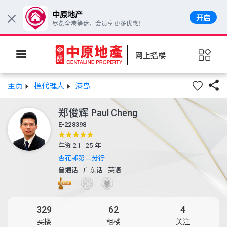
中原地产
开启
×
尽览全港笋盘，会员享更多优惠！
网上搵楼

主页
搵代理人
港岛
郑俊辉
Paul Cheng
E-228398
年资 21 - 25 年
杏花邨第二分行
普通话
·
广东话
·
英语
329
62
4
买楼
租楼
关注