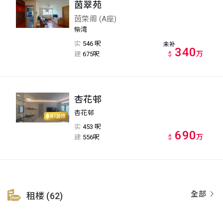
茵翠苑
茵荣阁 (A座)
柴湾
实
546 呎
未补
340
万
建
675呎
$
杏花邨
杏花邨
AI装修
实
453 呎
690
万
建
556呎
$
全部
租楼 (62)