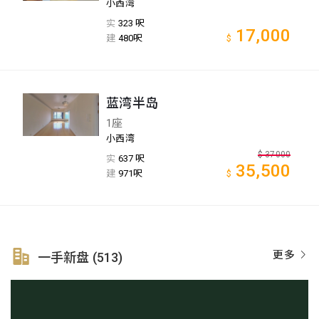
小西湾
实
323 呎
17,000
建
480呎
$
蓝湾半岛
1座
小西湾
$
37000
实
637 呎
35,500
建
971呎
$
更多
一手新盘 (513)