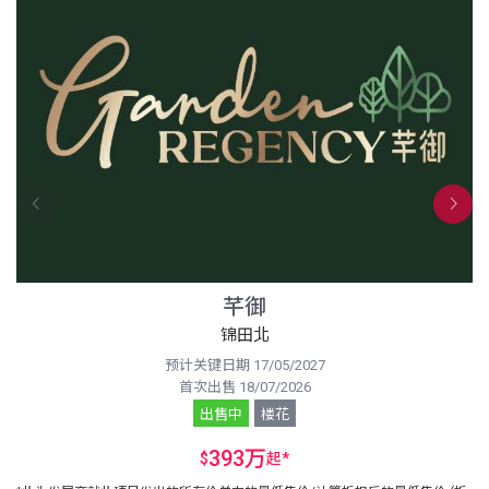
芊御
锦田北
预计关键日期 17/05/2027
首次出售 18/07/2026
出售中
楼花
393万
$
起
*