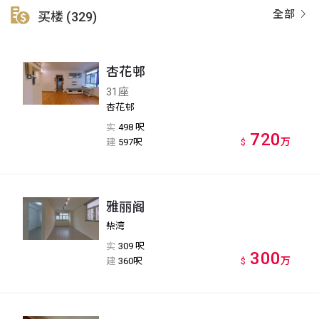
全部
买楼 (329)
杏花邨
31座
杏花邨
实
498 呎
720
万
建
597呎
$
雅丽阁
柴湾
实
309 呎
300
万
建
360呎
$