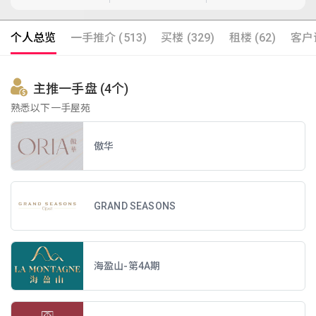
个人总览
一手推介 (513)
买楼 (329)
租楼 (62)
客户评
主推一手盘 (4个)
熟悉以下一手屋苑
傲华
GRAND SEASONS
海盈山-第4A期