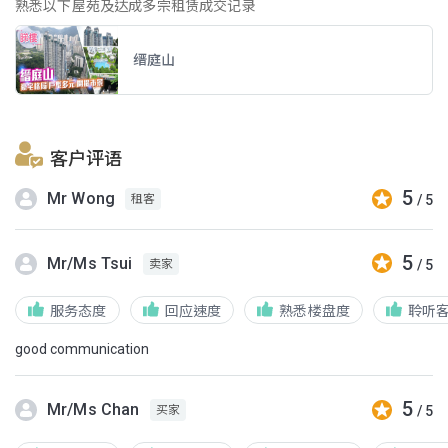
熟悉以下屋苑及达成多宗租赁成交记录
缙庭山
客户评语
5
Mr Wong
/ 5
租客
5
Mr/Ms Tsui
/ 5
卖家
服务态度
回应速度
熟悉楼盘度
聆听
good communication
5
Mr/Ms Chan
/ 5
买家