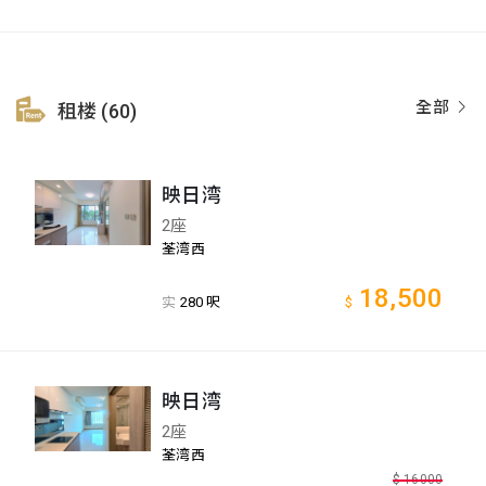
全部
租楼 (60)
映日湾
2座
荃湾西
18,500
实
280 呎
$
映日湾
2座
荃湾西
$
16000