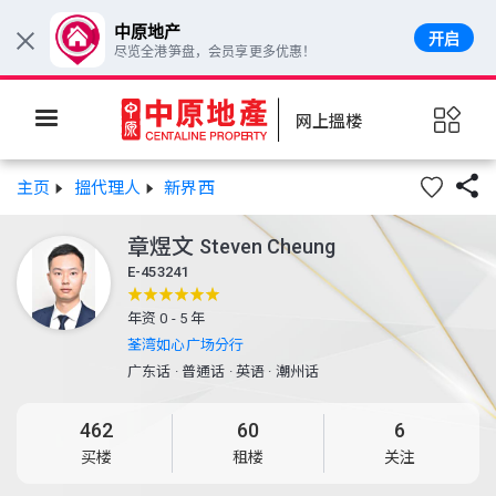
中原地产
开启
×
尽览全港笋盘，会员享更多优惠！
网上搵楼

主页
搵代理人
新界西
章煜文
Steven Cheung
E-453241
年资 0 - 5 年
荃湾如心广场分行
广东话
·
普通话
·
英语
·
潮州话
462
60
6
买楼
租楼
关注