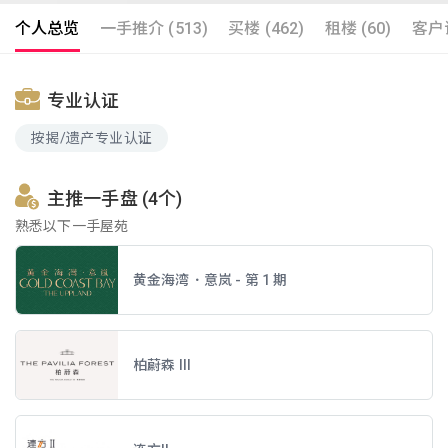
个人总览
一手推介 (513)
买楼 (462)
租楼 (60)
客户评
专业认证
按揭/遗产专业认证
主推一手盘 (4个)
熟悉以下一手屋苑
黄金海湾．意岚 - 第 1 期
柏蔚森 III