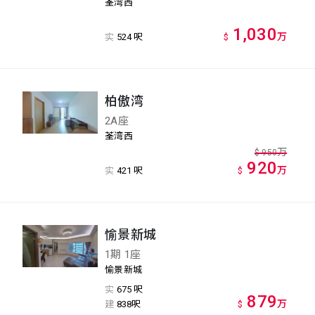
荃湾西
1,030
万
实
524 呎
$
柏傲湾
2A座
荃湾西
万
$
950
920
万
实
421 呎
$
愉景新城
1期 1座
愉景新城
实
675 呎
879
万
建
838呎
$