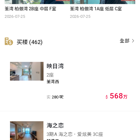
荃湾 柏傲湾 2B座 中层 F室
荃湾 柏傲湾 1A座 低层 C室
2026-07-25
2026-07-25
全部
买楼 (462)
映日湾
2座
荃湾西
568
万
实
280 呎
$
海之恋
3期A 海之恋．爱炫美 3C座