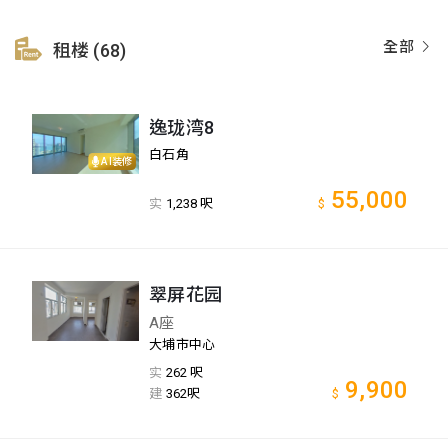
全部
租楼 (68)
逸珑湾8
白石角
AI装修
55,000
实
1,238 呎
$
翠屏花园
A座
大埔市中心
实
262 呎
9,900
建
362呎
$