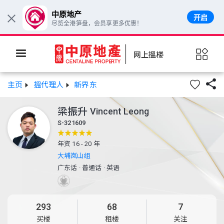
中原地产
开启
×
尽览全港笋盘，会员享更多优惠！
网上搵楼

主页
搵代理人
新界东
梁振升
Vincent Leong
S-321609
年资 16 - 20 年
大埔岚山组
广东话
·
普通话
·
英语
293
68
7
买楼
租楼
关注