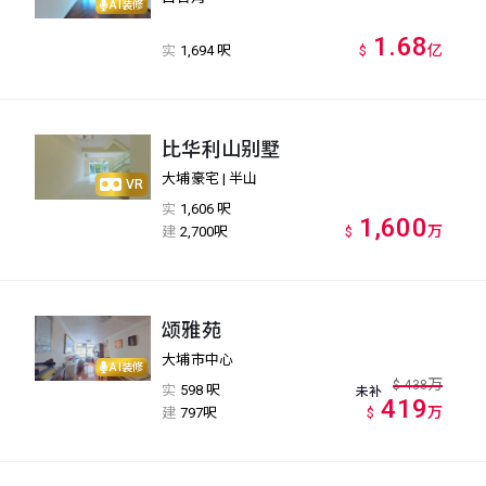
AI装修
1.68
亿
实
1,694 呎
$
比华利山别墅
大埔豪宅 | 半山
VR
实
1,606 呎
1,600
万
建
2,700呎
$
颂雅苑
大埔市中心
AI装修
万
$
438
实
598 呎
未补
419
万
建
797呎
$