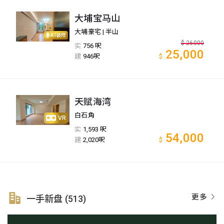
大埔宝马山
大埔豪宅 | 半山
AI装修
$
26000
实
756 呎
25,000
建
946呎
$
天赋海湾
白石角
VR
实
1,593 呎
54,000
建
2,020呎
$
更多
一手新盘 (513)