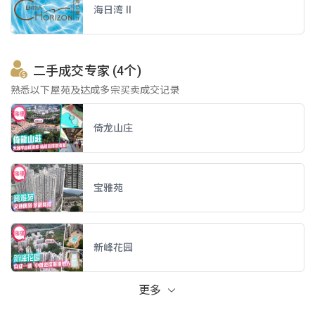
海日湾 II
二手成交专家 (4个)
熟悉以下屋苑及达成多宗买卖成交记录
倚龙山庄
宝雅苑
新峰花园
更多