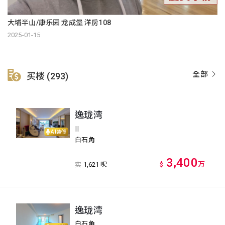
大埔半山/康乐园 龙成堡 洋房108
2025-01-15
全部
买楼 (293)
逸珑湾
II
AI装修
白石角
3,400
万
实
1,621 呎
$
逸珑湾
白石角