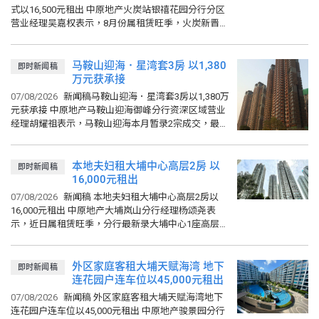
式以16,500元租出 中原地产火炭站银禧花园分行分区
营业经理吴嘉权表示，8月份属租赁旺季，火炭新晋屋
苑星凯．堤岸新近录1座高层C室，单位实用面积228
平方呎...
马鞍山迎海．星湾套3房 以1,380
即时新闻稿
万元获承接
07/08/2026
新闻稿马鞍山迎海．星湾套3房以1,380万
元获承接 中原地产马鞍山迎海御峰分行资深区域营业
经理胡耀祖表示，马鞍山迎海本月暂录2宗成交，最新
录2期迎海．星湾18座中层G室，实用面积811平方
呎，3房连套...
本地夫妇租大埔中心高层2房 以
即时新闻稿
16,000元租出
07/08/2026
新闻稿 本地夫妇租大埔中心高层2房以
16,000元租出 中原地产大埔岚山分行经理杨颂尧表
示，近日属租赁旺季，分行最新录大埔中心1座高层G
室，实用面积361平方呎，2房间隔，议价后以16,000
元租出...
外区家庭客租大埔天赋海湾 地下
即时新闻稿
连花园户连车位以45,000元租出
07/08/2026
新闻稿 外区家庭客租大埔天赋海湾地下
连花园户连车位以45,000元租出 中原地产骏景园分行