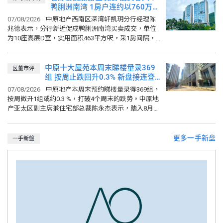
中原城市领先指数 CCL (07/08/2026)
159.82
鸭脷洲南湾 1房户连约以760万元
比上週
0.06%
比上月
0.18%
易手 租金回报2.9厘
07/08/2026
中原地产西南区深湾轩凯玥分行经理陈
港岛 (07/08/2026)
161.68
兆德表示，分行新近促成鸭脷洲南湾买卖成交，单位
比上週
0.77%
比上月
0.46%
为10座高层D室，实用面积463平方呎，采1房间隔，
向西南，望开扬山景，房间及露台可望部分海景。单
位早前以800万元放...
中原十大屋苑本周末睇楼量录369
区董市评
组 按周止跌回升0.3% 新盘接连登
场抢焦点 预料后市平稳
07/08/2026
中原地产本周末预约睇楼量录得369组，
按周微升1组或约0.3 %，打破4个周末的跌势。中原地
产亚太区副主席兼住宅部总裁陈永杰表示，踏入8月
份，发展商纷纷积极推盘，新界及九龙区均有新盘排
队登场，抢去...
更多一手新盘
一手新盤