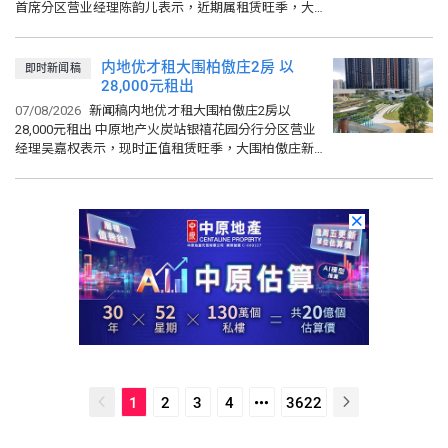
首席分区营业经理陈韵儿表示，近期属租赁旺季，大
埔白石角天赋海湾最新录一宗租赁成交，单位为一期6
座地下连花园户...
内地优才租大围柏傲庄2房 以
即时新闻稿
28,000元租出
07/08/2026
新闻稿内地优才租大围柏傲庄2房以
28,000元租出 中原地产火炭站银禧花园分行分区营业
经理吴嘉权表示，现时正值租赁旺季，大围柏傲庄新
近录2B座中层D室，单位实用面积485平方呎，2房间
隔，开价约...
1
2
3
4
3622