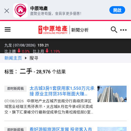
中原地產
開啟
×
盡覽全港筍盤，會員享更多優惠！
跳至主要內容
九龙 (07/08/2026)
159.21
比上週
0.3%
比上月
1.19%
新闻主页
搜寻
新界东 (07/08/2026)
176.95
比上週
1.78%
比上月
2.4%
二手
标签：
-
28,976
个结果
新界西 (07/08/2026)
142.7
比上週
1%
比上月
0.02%
大型单位领先指数 (07/08/2026)
159.96
太古城3房1套获用家1,550万元承
即时新闻稿
比上週
0.66%
接 原业主持货35年账面大赚
比上月
0.05%
1,250万元
07/08/2026
中原地产太古城齐宫阁分行高级资深区
中小型单位领先指数 (07/08/2026)
159.79
域营业经理王秀芬表示，太古城8 月迄今录4宗买卖成
比上週
0.21%
比上月
0.19%
交，旗下汇豪峰分行最新促成单位为青松阁低层D室买
中原城市大型屋苑领先指数 (07/08/2026)
161.11
卖成交，单位实用面积922平方呎，采3房1套间隔，向
比上週
0.2%
比上月
0.11%
东南，望园景...
看好游艇旅游区发展 投资客入市
即时新闻稿