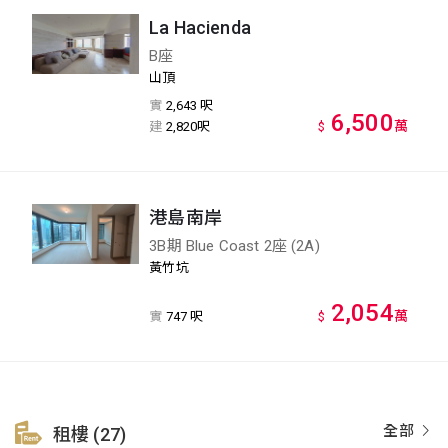
La Hacienda
B座
山頂
實
2,643 呎
6,500
萬
建
2,820呎
$
港島南岸
3B期 Blue Coast 2座 (2A)
黃竹坑
2,054
萬
實
747 呎
$
全部
租樓 (27)