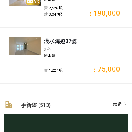
VR
實
2,526 呎
190,000
建
3,047呎
$
淺水灣道37號
2座
淺水灣
75,000
實
1,227 呎
$
更多
一手新盤 (513)