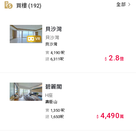
全部
買樓 (192)
貝沙灣
貝沙灣
VR
貝沙灣
實
4,190 呎
2.8
億
建
6,311呎
$
碧麗閣
H座
壽臣山
實
1,350 呎
4,490
萬
建
1,650呎
$