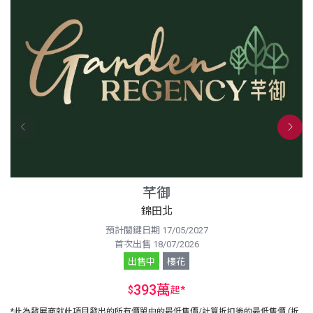
芊御
錦田北
預計關鍵日期 17/05/2027
首次出售 18/07/2026
出售中
樓花
393萬
$
起
*
*此為發展商就此項目發出的所有價單中的最低售價/計算折扣後的最低售價 (折