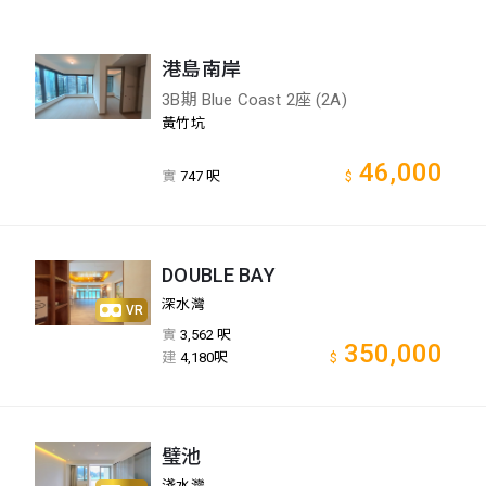
港島南岸
3B期 Blue Coast 2座 (2A)
黃竹坑
46,000
實
747 呎
$
DOUBLE BAY
深水灣
VR
實
3,562 呎
350,000
建
4,180呎
$
璧池
淺水灣