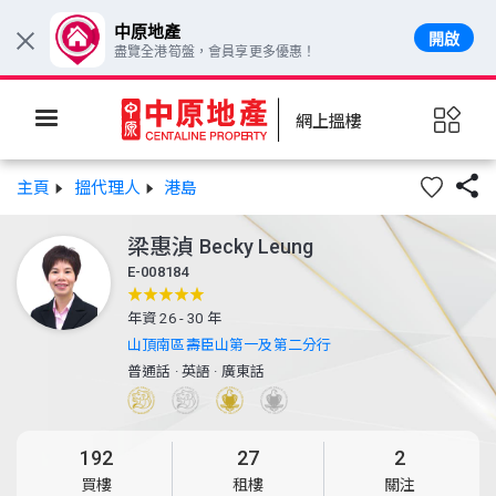
中原地產
開啟
×
盡覽全港筍盤，會員享更多優惠！
網上搵樓

主頁
搵代理人
港島
梁惠湞
Becky Leung
E-008184
年資 26 - 30 年
山頂南區壽臣山第一及第二分行
普通話
·
英語
·
廣東話
192
27
2
買樓
租樓
關注