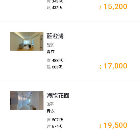
實
343 呎
15,200
建
432呎
$
藍澄灣
5座
青衣
實
488 呎
17,000
建
683呎
$
海欣花園
3座
青衣
實
507 呎
19,500
建
674呎
$