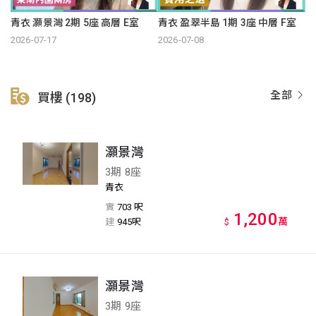
青衣 灝景灣 2期 5座 高層 E室
青衣 盈翠半島 1期 3座 中層 F室
2026-07-17
2026-07-08
全部
買樓 (198)
灝景灣
3期 8座
青衣
實
703 呎
1,200
萬
建
945呎
$
灝景灣
3期 9座