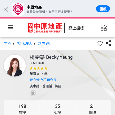
中原地產
開啟
×
盡覽全港筍盤，會員享更多優惠！
網上搵樓

主頁
搵代理人
新界西
楊雯慧
Becky Yeung
S-683498
年資 0 - 5 年
青衣青怡花園分行
廣東話
·
普通話
·
英語
198
35
21
買樓
租樓
關注