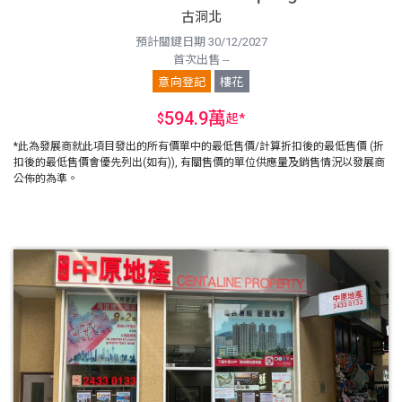
古洞北
預計關鍵日期 30/12/2027
首次出售 --
意向登記
樓花
594.9萬
$
起
*
*此為發展商就此項目發出的所有價單中的最低售價/計算折扣後的最低售價 (折
扣後的最低售價會優先列出(如有)), 有關售價的單位供應量及銷售情況以發展商
公佈的為準。