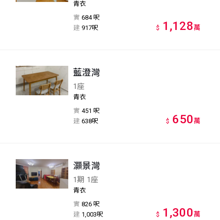
青衣
實
684 呎
1,128
萬
建
917呎
$
藍澄灣
1座
青衣
實
451 呎
650
萬
建
638呎
$
灝景灣
1期 1座
青衣
實
826 呎
1,300
萬
建
1,003呎
$