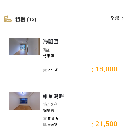
全部
租樓 (13)
海翩匯
3座
將軍澳
18,000
實
271 呎
$
維景灣畔
1期 2座
調景嶺
實
516 呎
21,500
建
695呎
$