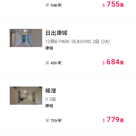
755
萬
實
548 呎
$
日出康城
12期B PARK SEASONS 2座 (2A)
康城
684
萬
實
436 呎
$
峻瀅
II 3座
康城
779
萬
實
739 呎
$