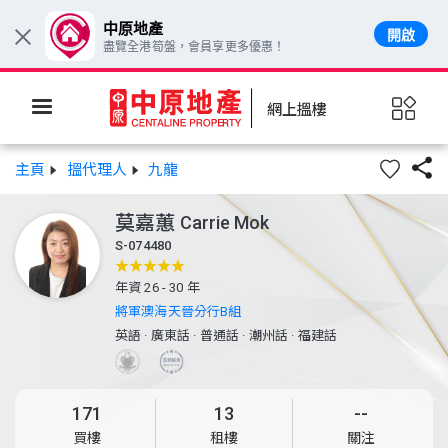
中原地產
開啟
×
盡覽全港筍盤，會員享更多優惠！
網上搵樓

主頁
搵代理人
九龍
莫嘉蕙
Carrie Mok
S-074480
年資 26 - 30 年
將軍澳海天晉分行B組
英語
·
廣東話
·
普通話
·
潮州話
·
福建話
171
13
--
買樓
租樓
關注