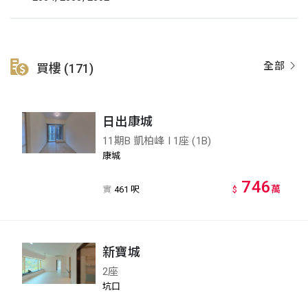
全部
買樓 (171)
日出康城
11期B 凱柏峰 I 1座 (1B)
康城
746
萬
實
461 呎
$
新寶城
2座
坑口