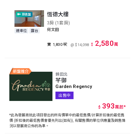
恆德大樓
鎖匙盤
3房 (1套房)
何文田
連車位
露台
2,580
萬
實
1,830 呎
$
@ $14,098
錦田北
芊御
Garden Regency
出售中
393
萬
起
*
$
*此為發展商就此項目發出的所有價單中的最低售價/計算折扣後的最低售
價 (折扣後的最低售價會優先列出(如有)), 有關售價的單位供應量及銷售情
況以發展商公佈的為準。