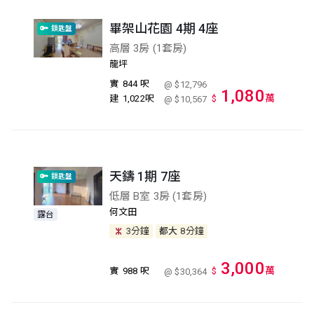
畢架山花園 4期 4座
鎖匙盤
高層 3房 (1套房)
龍坪
實
844 呎
@ $12,796
1,080
萬
建
1,022呎
$
@ $10,567
天鑄 1期 7座
鎖匙盤
低層 B室 3房 (1套房)
何文田
露台
3分鐘
都大
8分鐘
3,000
萬
實
988 呎
$
@ $30,364