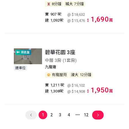
8分鐘
城大
7分鐘
實
907 呎
@ $18,632
1,690
萬
建
1,092呎
$
@ $15,476
碧華花園 3座
鎖匙盤
中層 3房 (1套房)
九龍塘
連車位
有寵屋苑
浸大
12分鐘
實
1,211 呎
@ $16,102
1,950
萬
建
1,308呎
$
@ $14,908
1
2
3
4
12