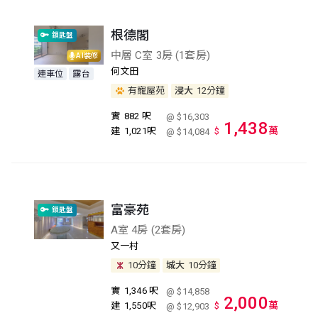
根德閣
鎖匙盤
中層 C室 3房 (1套房)
AI裝修
何文田
連車位
露台
有寵屋苑
浸大
12分鐘
實
882 呎
@ $16,303
1,438
萬
建
1,021呎
$
@ $14,084
富豪苑
鎖匙盤
A室 4房 (2套房)
又一村
10分鐘
城大
10分鐘
實
1,346 呎
@ $14,858
2,000
萬
建
1,550呎
$
@ $12,903