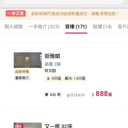
表彰前線代理成功促成新盤成交，銷售表現出色。
個人總覽
一手推介 (513)
買樓 (171)
租樓 (14)
客戶評
新雅閣
高層 3房
何文田
設施齊備
董事推介
9分鐘
都大
14分鐘
888
萬
實
652 呎
$
@ $13,619
又一居 32座
獨家