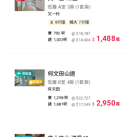
低層 A室 3房 (1套房)
又一村
8分鐘
城大
7分鐘
實
792 呎
@ $18,787
1,488
萬
建
1,033呎
$
@ $14,404
何文田山道
鎖匙盤
低層 B室 4房 (1套房)
AI裝修
何文田
實
1,298 呎
@ $22,727
2,950
萬
建
1,681呎
$
@ $17,549