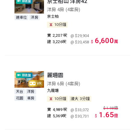
京士柏山 洋房42
鎖匙盤
洋房 4房 (4套房)
京士柏
連車位
洋房
10分鐘
實
2,207 呎
@ $29,904
6,600
萬
建
3,226呎
$
@ $20,458
麗珊園
鎖匙盤
洋房 6房 (4套房)
VR
九龍塘
天台
洋房
花園
車房
10分鐘
浸大
3分鐘
億
$
1.98
實
4,989 呎
@ $33,072
1.65
億
建
5,369呎
$
@ $30,731