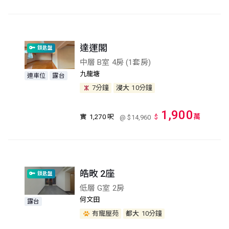
達運閣
鎖匙盤
中層 B室 4房 (1套房)
九龍塘
連車位
露台
7分鐘
浸大
10分鐘
1,900
萬
實
1,270 呎
$
@ $14,960
皓畋 2座
鎖匙盤
低層 G室 2房
何文田
露台
有寵屋苑
都大
10分鐘