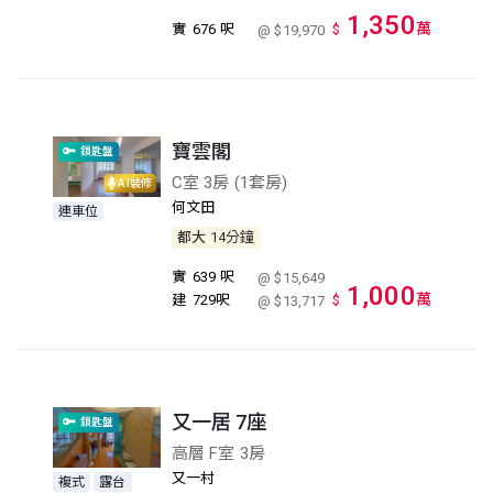
1,350
萬
實
676 呎
$
@ $19,970
寶雲閣
鎖匙盤
C室 3房 (1套房)
AI裝修
何文田
連車位
都大
14分鐘
實
639 呎
@ $15,649
1,000
萬
建
729呎
$
@ $13,717
又一居 7座
鎖匙盤
高層 F室 3房
又一村
複式
露台