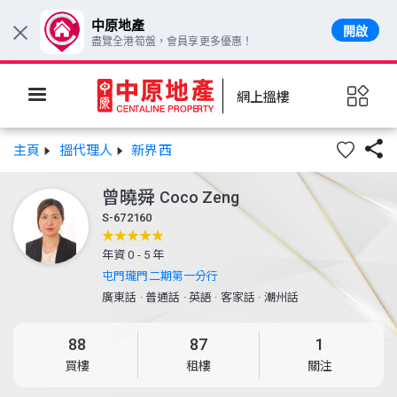
中原地產
開啟
×
盡覽全港筍盤，會員享更多優惠！
網上搵樓

主頁
搵代理人
新界西
曾曉舜
Coco Zeng
S-672160
年資 0 - 5 年
屯門瓏門二期第一分行
廣東話
·
普通話
·
英語
·
客家話
·
潮州話
88
87
1
買樓
租樓
關注