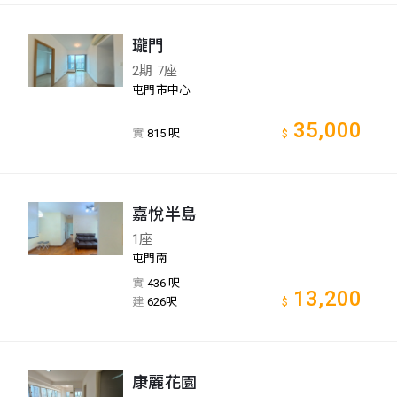
瓏門
2期 7座
屯門市中心
35,000
實
815 呎
$
嘉悅半島
1座
屯門南
實
436 呎
13,200
建
626呎
$
康麗花園