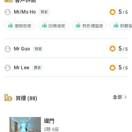
客戶評語
5
Mr/Ms Ho
/ 5
買家
服務態度
回應速度
熟悉樓盤度
聆聽
5
Mr Guo
/ 5
租客
5
Mr Lee
/ 5
賣家
全部
買樓 (88)
瓏門
2期 6座