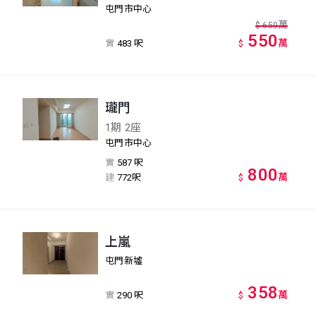
屯門市中心
萬
$
650
550
萬
實
483 呎
$
瓏門
1期 2座
屯門市中心
實
587 呎
800
萬
建
772呎
$
上嵐
屯門新墟
358
萬
實
290 呎
$