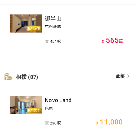
御半山
屯門新墟
AI裝修
565
萬
實
454 呎
$
全部
租樓 (87)
Novo Land
兆康
AI裝修
11,000
實
236 呎
$