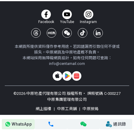
Facebook
YouTube
Instagram
本網頁所提供資料僅作參考用途。若因錯漏而引致任何不便或
損失，中原網頁及中原地產概不負責。
本網站採用無障礙網頁設計，如有任何問題可查詢：
info@centamail.com
©
2026
中原地產代理有限公司 版權所有・
牌照號碼 C-000227
中原集團管理有限公司
網上搵樓
|
中原工商舖
|
中原按揭
使用條款
私隱政策聲明
WhatsApp
通訊錄