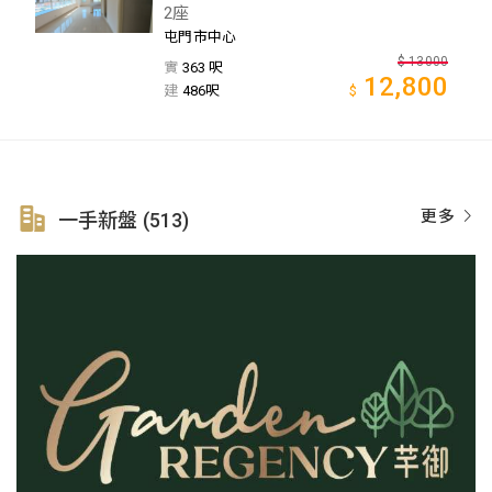
2座
屯門市中心
$
13000
實
363 呎
12,800
建
486呎
$
更多
一手新盤 (513)