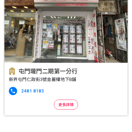
屯門瓏門二期第一分行
新界屯門仁政街3號金麗樓地下B舖
2481 8183

更多詳情