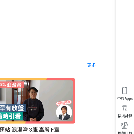
更多
中原Apps
按揭計算
運站 浪澄灣 3座 高層 F室
樓盤比較