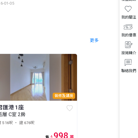
6-01-05
我的關注
我的優惠
更多
按揭轉介
聯絡我們
裝修及講房
君匯港 1座
低層 C室 2房
 516呎
・ 建 676呎
998
萬
售
$