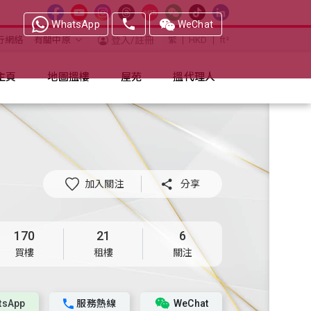
WhatsApp
WeChat
行網絡
有關中原
登入/註冊
繁
HKD
ft²
主頁
地圖搵樓
屋苑
搵代理人
加入關注

分享
170
21
6
買樓
租樓
關注
tsApp
服務熱線
WeChat