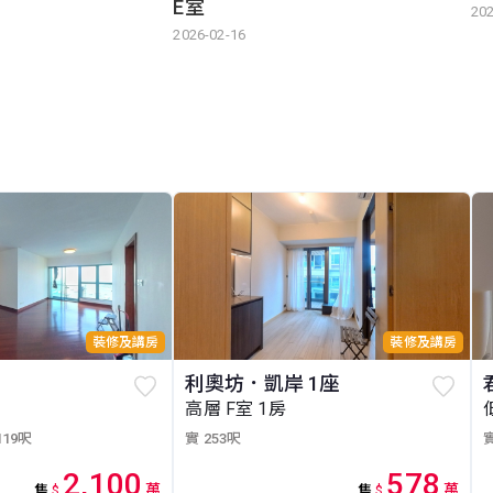
E室
202
2026-02-16
裝修及講房
裝修及講房
利奧坊．凱岸 1座
高層 F室 1房
119呎
實 253呎
實
2,100
578
萬
萬
售
$
售
$