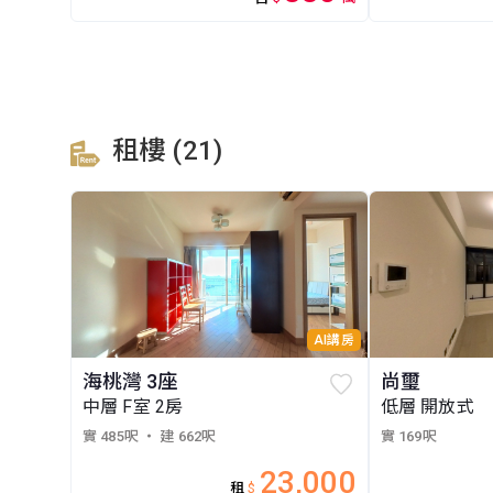
租樓 (21)
AI講房
海桃灣 3座
尚璽
中層 F室 2房
低層 開放式
實 485呎
・ 建 662呎
實 169呎
23,000
租
$