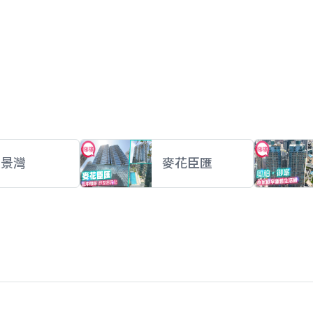
柏景灣
麥花臣匯