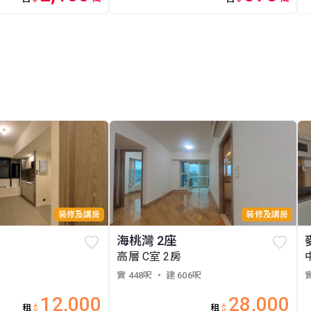
裝修及講房
裝修及講房
海桃灣 2座
高層 C室 2房
實 448呎
・ 建 606呎
實
12,000
28,000
租
$
租
$