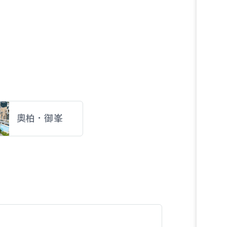
奧柏．御峯