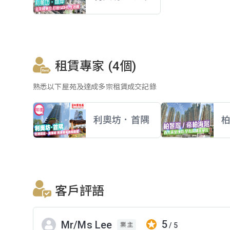
租賃專家 (4個)
熟悉以下屋苑及達成多宗租賃成交記錄
利奧坊．首隅
客戶評語
5
Mr/Ms Lee
/ 5
業主