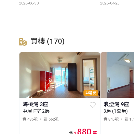
2026-06-30
2026-04-23
買樓 (170)
AI講房
海桃灣 3座
浪澄灣 9座
中層 F室 2房
3房 (1套房)
實 485呎
・ 建 662呎
實 845呎
・ 建 1,
880
萬
售
$