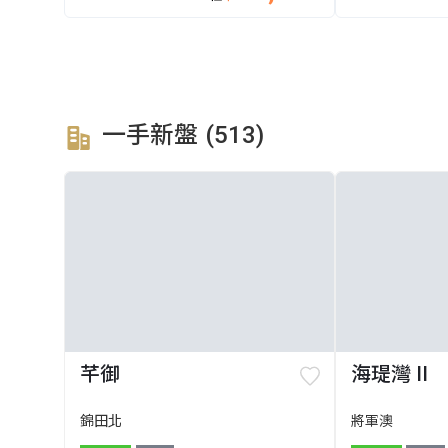
一手新盤 (513)
芊御
海瑅灣 II
錦田北
將軍澳