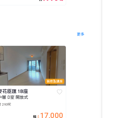
更多
裝修及講房
麥花臣匯 1B座
中層 D室 開放式
 293呎
17,000
租
$