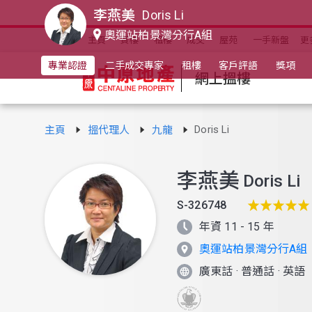
李燕美
Doris Li
奧運站柏景灣分行A組
主頁
買樓
租樓
成交
屋苑
一手新盤
更
專業認證
二手成交專家
租樓
客戶評語
獎項
網上搵樓
Doris Li
主頁
搵代理人
九龍
李燕美
Doris Li
S-326748
年資 11 - 15 年
奧運站柏景灣分行A組
廣東話
·
普通話
·
英語