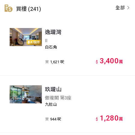
全部
買樓 (241)
逸瓏灣
II
AI裝修
白石角
3,400
萬
實
1,621 呎
$
玖瓏山
傲瓏閣 第3座
九肚山
1,280
萬
實
944 呎
$