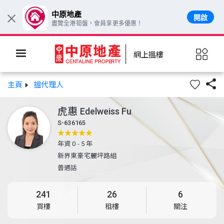
中原地產
開啟
×
盡覽全港筍盤，會員享更多優惠！
網上搵樓

主頁
搵代理人
虎惠
Edelweiss Fu
S-636165
年資 0 - 5 年
新界東豪宅麗坪路組
普通話
241
26
6
買樓
租樓
關注