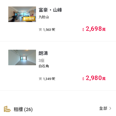
富豪‧山峰
九肚山
AI裝修
2,698
萬
實
1,563 呎
$
朗濤
3座
白石角
2,980
萬
實
1,349 呎
$
全部
租樓 (26)