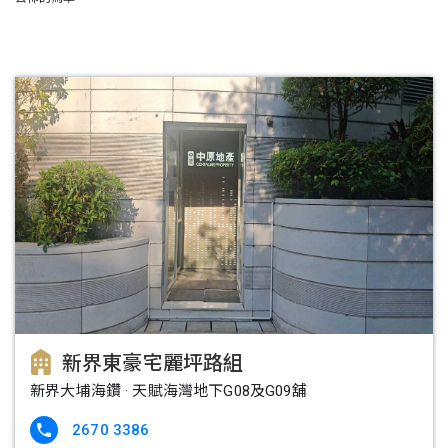
新界東豪宅麗坪路組
新界大埔海鑽 · 天賦海灣地下G08及G09舖
2670 3386
