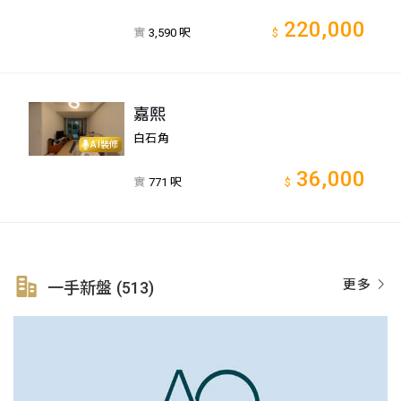
220,000
實
3,590 呎
$
嘉熙
白石角
AI裝修
36,000
實
771 呎
$
更多
一手新盤 (513)