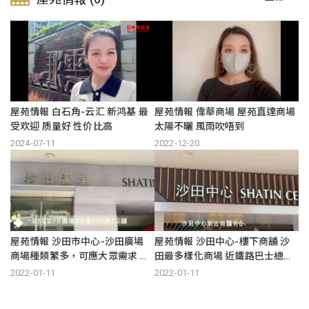
屋苑情報 白石角-云汇 新鸿基 最
屋苑情報 偉華商場 屋苑直達商場
受欢迎 质量好 性价比高
太陽不曬 風雨吹唔到
2024-07-11
2022-12-20
屋苑情報 沙田市中心-沙田廣場
屋苑情報 沙田中心-樓下商舖 沙
商場種類繁多，可應大眾需求 近
田最多樣化商場 近鐵路巴士總
地鐵巴士總站，大型商場
站，樓下商場，大型商
2022-01-11
2022-01-11