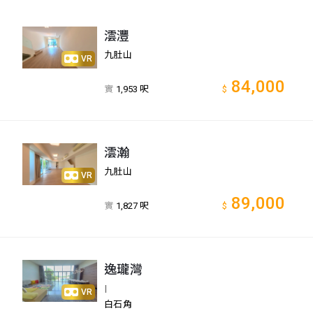
澐灃
九肚山
VR
84,000
實
1,953 呎
$
澐瀚
九肚山
VR
89,000
實
1,827 呎
$
逸瓏灣
I
VR
白石角