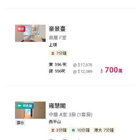
豪景臺
獨家
高層 F室
上環
7分鐘
實
396 呎
@ $17,676
700
萬
建
556呎
$
@ $12,589
雍慧閣
鎖匙盤
中層 A室 3房 (1套房)
西半山
露台
3分鐘
10分鐘
港大
7分鐘