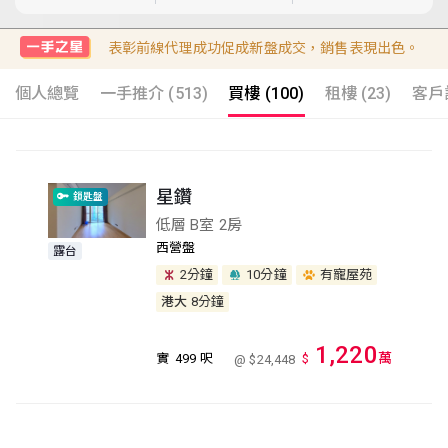
表彰前線代理成功促成新盤成交，銷售表現出色。
個人總覽
一手推介 (513)
買樓 (100)
租樓 (23)
客戶評
星鑽
鎖匙盤
低層 B室 2房
西營盤
露台
2分鐘
10分鐘
有寵屋苑
港大
8分鐘
1,220
萬
實
499 呎
$
@ $24,448