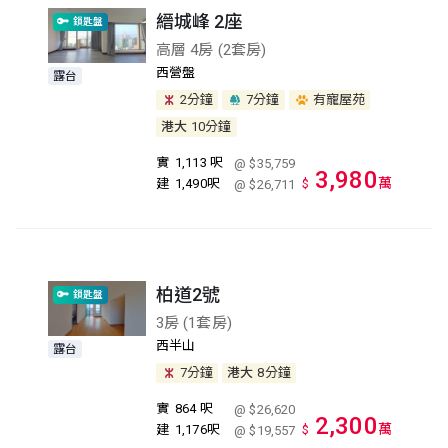
縉城峰 2座
鎖匙盤
高層 4房 (2套房)
西營盤
露台
2分鐘
7分鐘
有寵屋苑
港大
10分鐘
實
1,113 呎
@ $35,759
3,980
萬
建
1,490呎
$
@ $26,711
柏道2號
鎖匙盤
3房 (1套房)
西半山
露台
7分鐘
港大
8分鐘
實
864 呎
@ $26,620
2,300
萬
建
1,176呎
$
@ $19,557