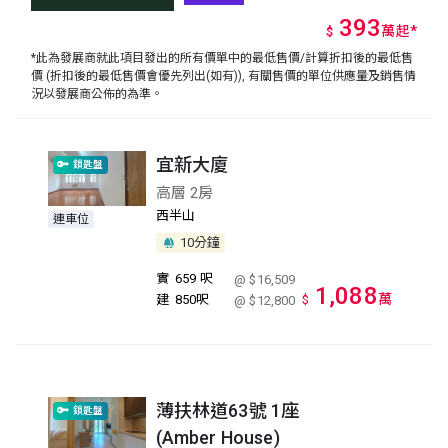
393
萬
起
*
$
*此為發展商就此項目發出的所有價單中的最低售價/計算折扣後的最低售
價 (折扣後的最低售價會優先列出(如有)), 有關售價的單位供應量及銷售情
況以發展商公佈的為準。
宜新大廈
鎖匙盤
高層 2房
西半山
連車位
10分鐘
實
659 呎
@ $16,509
1,088
萬
建
850呎
$
@ $12,800
薄扶林道63號 1座
鎖匙盤
(Amber House)