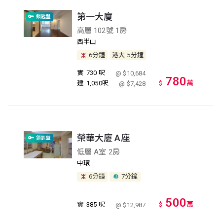
第一大廈
鎖匙盤
高層 102號 1房
西半山
6分鐘
港大
5分鐘
實
730 呎
@ $10,684
780
萬
建
1,050呎
$
@ $7,428
榮華大廈 A座
鎖匙盤
低層 A室 2房
中環
6分鐘
7分鐘
500
萬
實
385 呎
$
@ $12,987