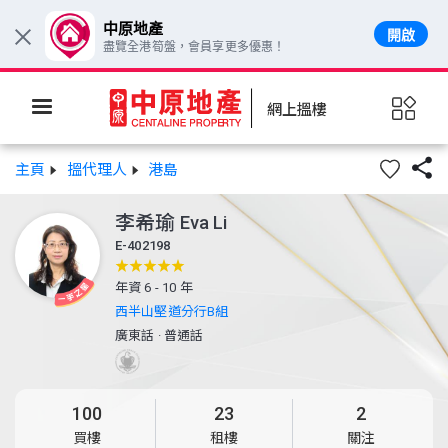
中原地產
開啟
×
盡覽全港筍盤，會員享更多優惠！
網上搵樓

主頁
搵代理人
港島
李希瑜
Eva Li
E-402198
年資 6 - 10 年
西半山堅道分行B組
廣東話
·
普通話
100
23
2
買樓
租樓
關注