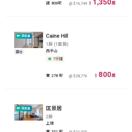
1,350
萬
建
806呎
$
@ $16,749
Caine Hill
鎖匙盤
1房 (1套房)
西半山
露台
7分鐘
800
萬
實
278 呎
$
@ $28,776
匡景居
鎖匙盤
2房
上環
實
351 呎
@ $21,025