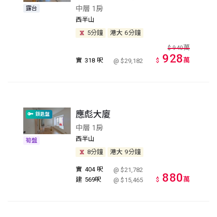
中層 1房
露台
西半山
5分鐘
港大
6分鐘
萬
$
940
928
萬
實
318 呎
$
@ $29,182
應彪大廈
鎖匙盤
中層 1房
西半山
筍盤
8分鐘
港大
9分鐘
實
404 呎
@ $21,782
880
萬
建
569呎
$
@ $15,465