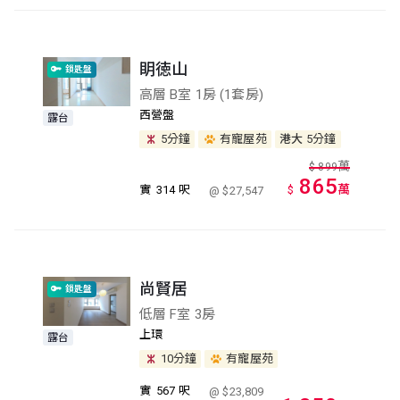
眀徳山
鎖匙盤
高層 B室 1房 (1套房)
西營盤
露台
5分鐘
有寵屋苑
港大
5分鐘
萬
$
899
865
萬
實
314 呎
$
@ $27,547
尚賢居
鎖匙盤
低層 F室 3房
上環
露台
10分鐘
有寵屋苑
實
567 呎
@ $23,809