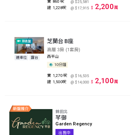
實
860 呎
@ $25,581
2,200
萬
建
1,228呎
$
@ $17,915
芝蘭台 B座
鎖匙盤
高層 3房 (1套房)
西半山
連車位
露台
10分鐘
實
1,270 呎
@ $16,535
2,100
萬
建
1,500呎
$
@ $14,000
錦田北
芊御
Garden Regency
出售中