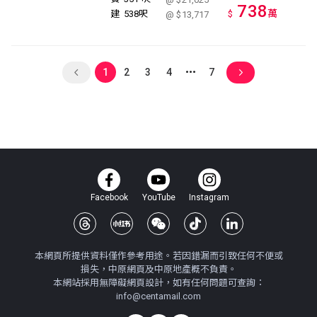
738
萬
建
538呎
$
@ $13,717
1
2
3
4
7
Facebook
YouTube
Instagram
本網頁所提供資料僅作參考用途。若因錯漏而引致任何不便或
損失，中原網頁及中原地產概不負責。
本網站採用無障礙網頁設計，如有任何問題可查詢：
info@centamail.com