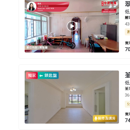
翠
低
麗
4
實
7
獨家
鎖匙盤
低
荃
3
5
實
裝修及講房
7