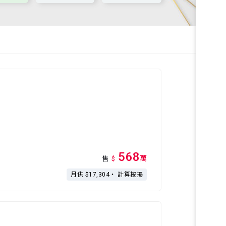
568
萬
售
$
月供 $17,304・
計算按揭