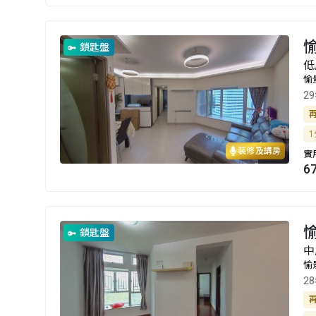
愉
鎖匙盤
低
愉
2
1
裝修及講房
實
6
愉
鎖匙盤
中
愉
2