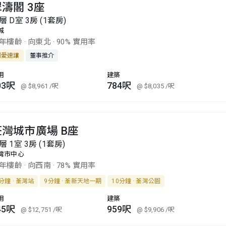
濤閣 3座
層 D室 3房 (1套房)
城
3年樓齡
·
向東北
·
90% 實用率
割愛速讓
董事推介
用
建築
03呎
784呎
@ $8,961
/呎
@ $8,035
/呎
荃灣城市廣場 B座
層 1室 3房 (1套房)
灣市中心
6年樓齡
·
向西南
·
78% 實用率
分鐘 · 荃灣站
9分鐘 · 荃新天地一期
10分鐘 · 荃灣公園
用
建築
45呎
959呎
@ $12,751
/呎
@ $9,906
/呎