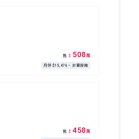
508
萬
售
$
月供 $15,476・
計算按揭
458
萬
售
$