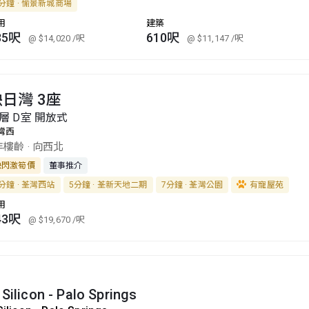
分鐘 · 愉景新城商場
用
建築
85呎
610呎
@ $14,020
/呎
@ $11,147
/呎
日灣 3座
層 D室 開放式
灣西
年樓齡
·
向西北
快閃激筍價
董事推介
分鐘 · 荃灣西站
5分鐘 · 荃新天地二期
7分鐘 · 荃灣公園
有寵屋苑
用
43呎
@ $19,670
/呎
 Silicon - Palo Springs