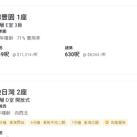
豐園 1座
層 E室 3房
景圍
6年樓齡
·
71% 實用率
用
建築
49呎
630呎
@ $11,314
/呎
@ $8,063
/呎
日灣 2座
層 D室 開放式
灣西
年樓齡
·
向西北
分鐘 · 荃灣西站
5分鐘 · 荃新天地二期
7分鐘 · 荃灣公園
有寵屋苑
用