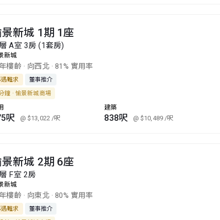
景新城 1期 1座
層 A室 3房 (1套房)
景新城
9年樓齡
·
向西北
·
81% 實用率
再遇難求
董事推介
分鐘 · 愉景新城商場
用
建築
75呎
838呎
@ $13,022
/呎
@ $10,489
/呎
景新城 2期 6座
層 F室 2房
景新城
8年樓齡
·
向東北
·
80% 實用率
再遇難求
董事推介