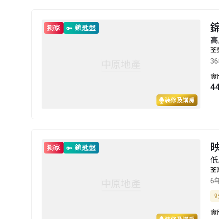
錦
獨家
鎖匙盤
高
荃
3
中原地產
實
4
裝修及講房
映
獨家
鎖匙盤
低
荃
6
中原地產
9
實