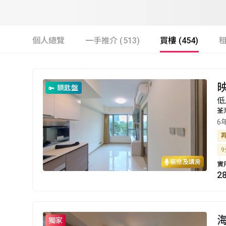
個人總覽
一手推介 (513)
買樓 (454)
租
映
鎖匙盤
低
荃
6
9
裝修及講房
實
2
海
獨家