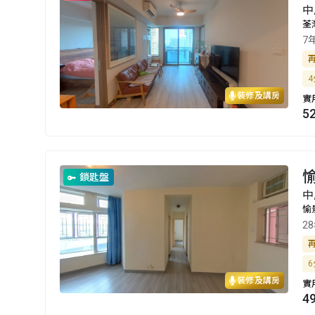
中
荃
7
4
裝修及講房
實
5
愉
鎖匙盤
中
愉
2
6
裝修及講房
實
4