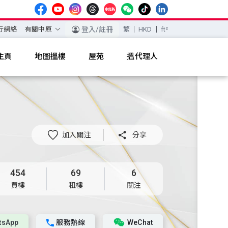
行網絡
有關中原
登入/註冊
繁
HKD
ft²
主頁
地圖搵樓
屋苑
搵代理人
加入關注

分享
454
69
6
買樓
租樓
關注
tsApp
服務熱線
WeChat