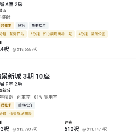
層 A室 2房
灣西
年樓齡
再遇難求
露台
董事推介
分鐘 · 荃灣西站
6分鐘 · 如心廣場商場二期
4分鐘 · 荃灣公園
用
24呎
@ $19,656
/呎
景新城 3期 10座
層 F室 2房
景新城
8年樓齡
·
向東南
·
81% 實用率
再遇難求
董事推介
分鐘 · 愉景新城商場
用
建築
93呎
610呎
@ $13,793
/呎
@ $11,147
/呎