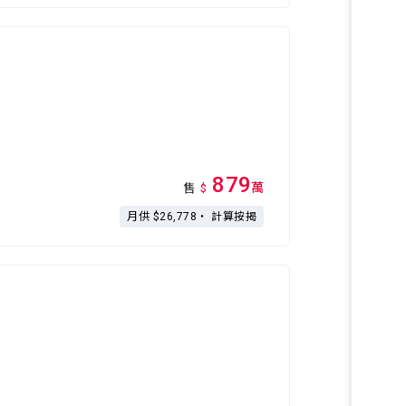
879
萬
售
$
月供 $26,778・
計算按揭