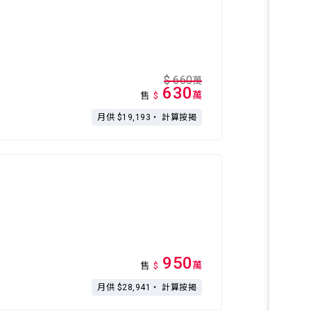
$
660
萬
630
萬
售
$
月供 $19,193・
計算按揭
950
萬
售
$
月供 $28,941・
計算按揭