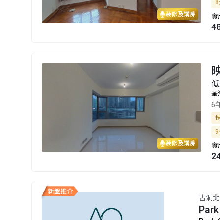
8
裝修及講房
實
4
映
低
荃
6
9
裝修及講房
實
2
古洞北
Park