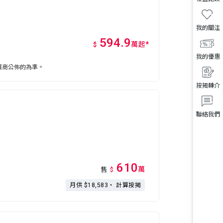
我的關注
594.9
萬
起
*
$
我的優惠
展商公佈的為準。
按揭轉介
聯絡我們
610
萬
售
$
月供 $18,583・
計算按揭