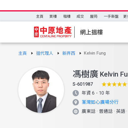
主頁
買樓
租樓
成交
屋苑
一手新盤
更
網上搵樓
Kelvin Fung
主頁
搵代理人
新界西
馮樹廣
Kelvin F
S-601987
年資 6 - 10 年
荃灣如心廣場分行
廣東話
·
普通話
·
英語
·