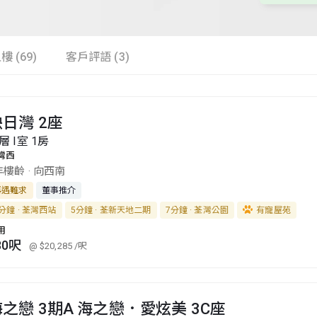
樓 (69)
客戶評語 (3)
日灣 2座
層 I室 1房
灣西
年樓齡
·
向西南
再遇難求
董事推介
分鐘 · 荃灣西站
5分鐘 · 荃新天地二期
7分鐘 · 荃灣公園
有寵屋苑
用
80呎
@ $20,285
/呎
之戀 3期A 海之戀．愛炫美 3C座