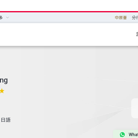
多
中原薈
分
ung
日語
Wha