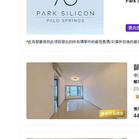
Park 
意向
*此為發展商就此項目發出的所有價單中的最低售價/計算折扣後的最低
韻
中
麗
2
實
裝修及講房
4