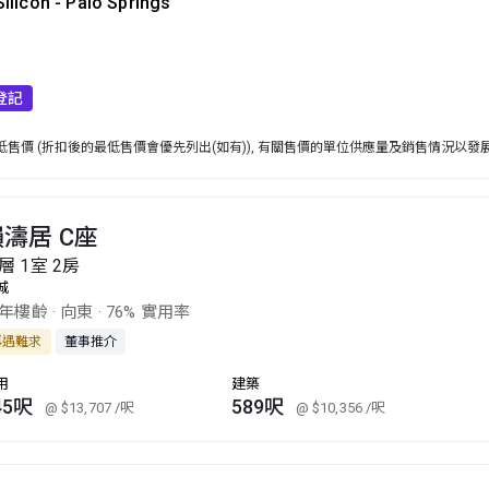
Silicon - Palo Springs
登記
售價 (折扣後的最低售價會優先列出(如有)), 有關售價的單位供應量及銷售情況以發
濤居 C座
層 1室 2房
城
5年樓齡
·
向東
·
76% 實用率
再遇難求
董事推介
用
建築
45呎
589呎
@ $13,707
/呎
@ $10,356
/呎