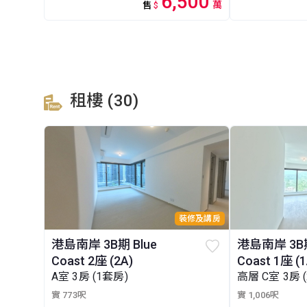
6,500
萬
售
$
租樓 (30)
裝修及講房
港島南岸 3B期 Blue
港島南岸 3B期
Coast 2座 (2A)
Coast 1座 (1
A室 3房 (1套房)
高層 C室 3房 
實 773呎
實 1,006呎