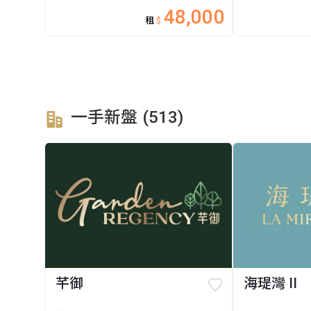
48,000
租
$
一手新盤 (513)
芊御
海瑅灣 II