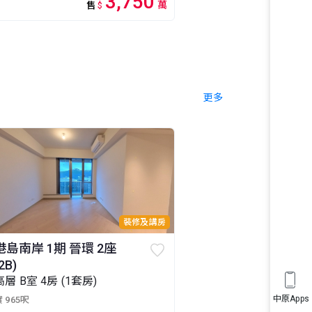
3,750
萬
售
$
更多
裝修及講房
港島南岸 1期 晉環 2座
2B)
高層 B室 4房 (1套房)
中原Apps
 965呎