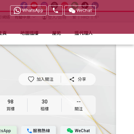
WhatsApp
WeChat
行網絡
有關中原
登入/註冊
繁
HKD
ft²
主頁
地圖搵樓
屋苑
搵代理人
加入關注

分享
98
30
--
買樓
租樓
關注
tsApp
服務熱線
WeChat