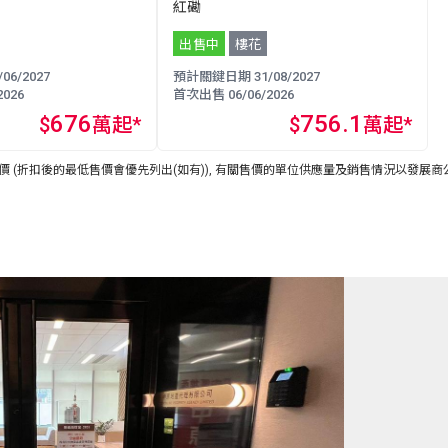
紅磡
出售中
樓花
6/2027
預計關鍵日期 31/08/2027
026
首次出售 06/06/2026
676
756.1
$
萬起*
$
萬起*
 (折扣後的最低售價會優先列出(如有)), 有關售價的單位供應量及銷售情況以發展