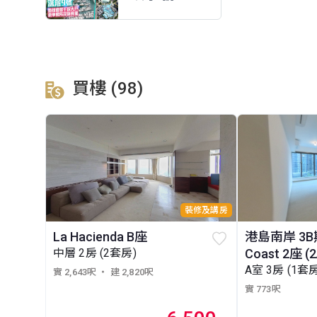
買樓 (98)
裝修及講房
La Hacienda B座
港島南岸 3B期
中層 2房 (2套房)
Coast 2座 (2
A室 3房 (1套房
實 2,643呎
・ 建 2,820呎
實 773呎