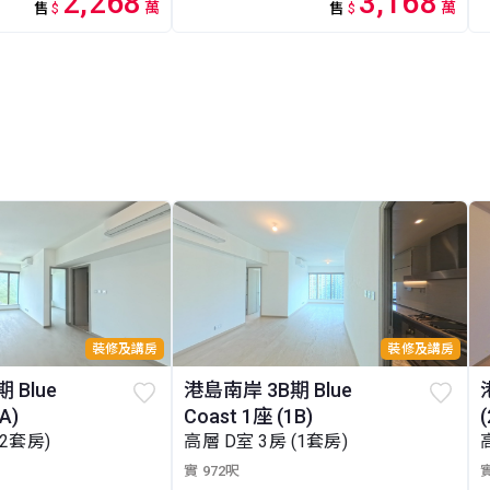
2,268
3,168
萬
萬
售
$
售
$
裝修及講房
裝修及講房
 Blue
港島南岸 3B期 Blue
A)
Coast 1座 (1B)
(
(2套房)
高層 D室 3房 (1套房)
實 972呎
實