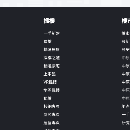
搵樓
樓
一手新盤
樓市
買樓
最新
精選居屋
歷史
換樓之選
中原
精選豪宅
中原
上車盤
中原
VR搵樓
中原
地圖搵樓
中原
租樓
中原
校網專頁
地產
屋苑專頁
一手
居屋專頁
研究