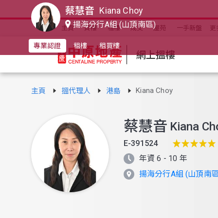
蔡慧音
Kiana Choy
揚海分行A組 (山頂南區)
主頁
買樓
租樓
成交
屋苑
一手新盤
更
專業認證
租樓
租買樓
網上搵樓
Kiana Choy
主頁
搵代理人
港島
蔡慧音
Kiana Ch
E-391524
年資 6 - 10 年
揚海分行A組 (山頂南區