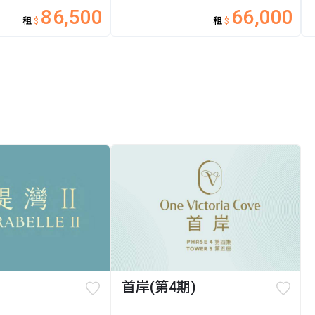
86,500
66,000
租
$
租
$
首岸(第4期)