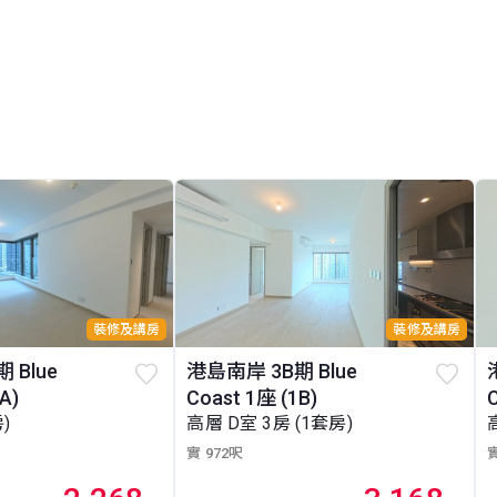
裝修及講房
裝修及講房
 Blue
港島南岸 3B期 Blue
A)
Coast 1座 (1B)
)
高層 D室 3房 (1套房)
實 972呎
實