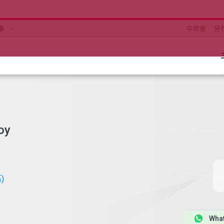
多
中原薈
分
oy
)
Wha