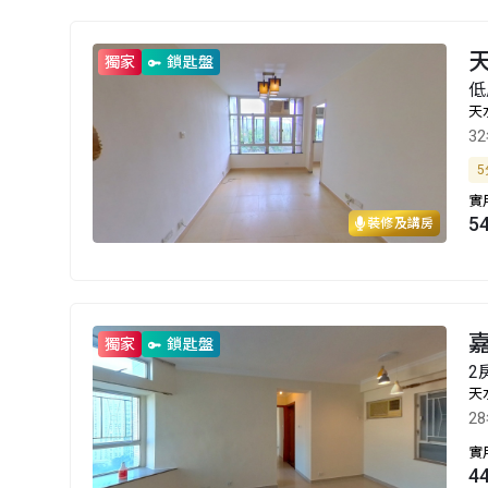
天
獨家
鎖匙盤
低
天
3
5
實
5
裝修及講房
嘉
獨家
鎖匙盤
2
天
2
實
4