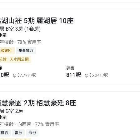
湖山莊 5期 麗湖居 10座
層 B室 3房 (1套房)
水圍
0年樓齡
·
78% 實用率
星級會所
董事推介
分鐘 · 天水圍公園
用
建築
30呎
811呎
@ $7,777
/呎
@ $6,041
/呎
慧豪園 2期 栢慧豪廷 8座
層 G室 2房
水圍
6年樓齡
·
向西南
·
77% 實用率
連租約
露台
泳池