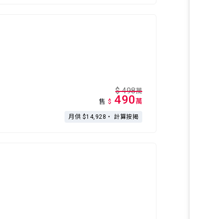
$
498
萬
490
萬
售
$
月供 $14,928・
計算按揭