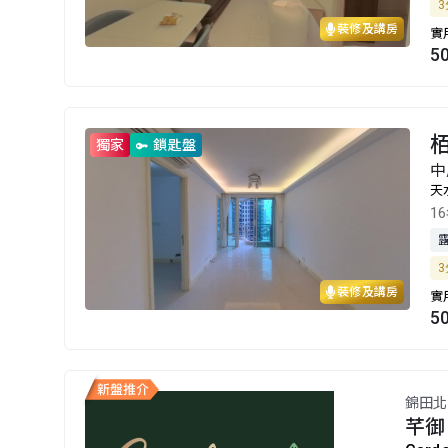
3
裝修及講房
實
5
栢
獨家
鎖匙盤
中
天
1
3
裝修及講房
實
5
錦田北
芊御