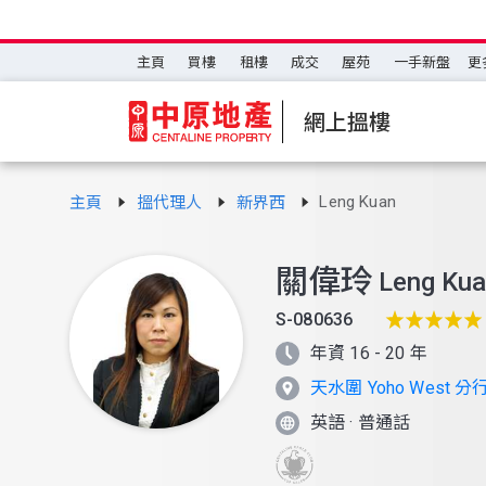
主頁
買樓
租樓
成交
屋苑
一手新盤
更
網上搵樓
Leng Kuan
主頁
搵代理人
新界西
關偉玲
Leng Ku
S-080636
年資 16 - 20 年
天水圍 Yoho West 分
英語
·
普通話