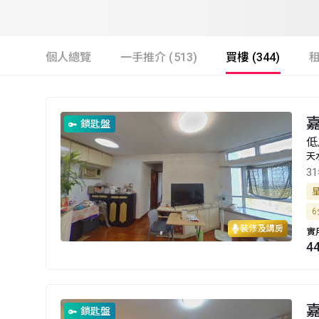
個人總覽
一手推介 (513)
買樓 (344)
租
嘉
鎖匙盤
低
天
3
6
裝修及講房
實
4
嘉
鎖匙盤