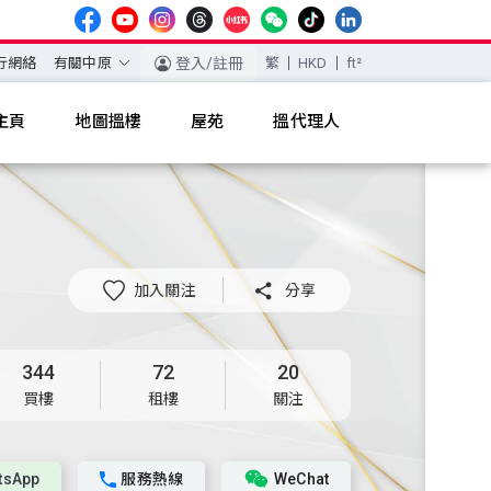
行網絡
有關中原
登入/註冊
繁
HKD
ft²
主頁
地圖搵樓
屋苑
搵代理人
加入關注

分享
344
72
20
買樓
租樓
關注
tsApp
服務熱線
WeChat