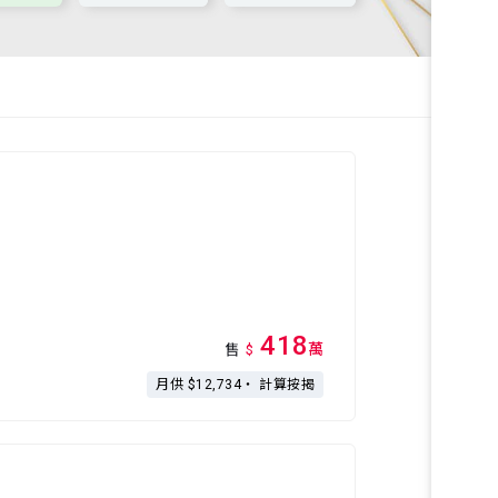
418
萬
售
$
月供 $12,734・
計算按揭