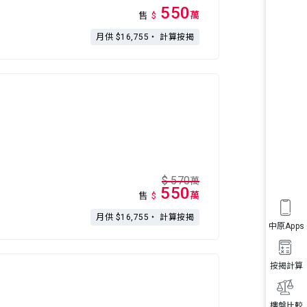
550
萬
售
$
月供 $16,755・
計算按揭
$
570
萬
550
萬
售
$
月供 $16,755・
計算按揭
中原Apps
按揭計算
樓盤比較