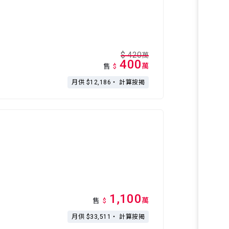
$
420
萬
400
萬
售
$
月供 $12,186・
計算按揭
1,100
萬
售
$
月供 $33,511・
計算按揭