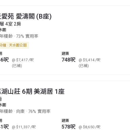
愛苑 愛濤閣 (B座)
層 4室 2房
水圍
2年樓齡
·
73% 實用率
分鐘 · 天水圍公園
用
建築
46呎
748呎
@ $7,417
/呎
@ $5,414
/呎
(已補)
(已補)
湖山莊 6期 美湖居 1座
房
水圍
8年樓齡
·
向東
·
76% 實用率
用
建築
41呎
578呎
@ $11,337
/呎
@ $8,650
/呎