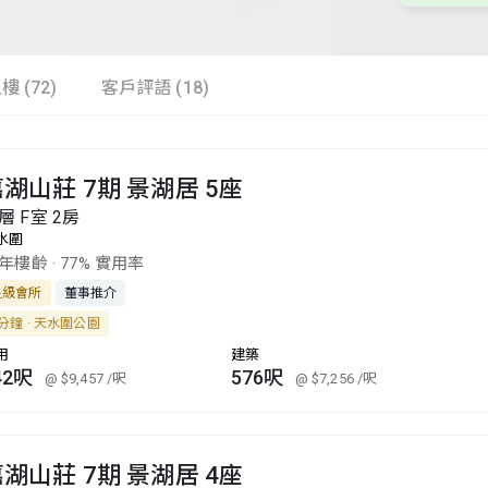
樓 (72)
客戶評語 (18)
湖山莊 7期 景湖居 5座
層 F室 2房
水圍
1年樓齡
·
77% 實用率
星級會所
董事推介
分鐘 · 天水圍公園
用
建築
42呎
576呎
@ $9,457
/呎
@ $7,256
/呎
湖山莊 7期 景湖居 4座