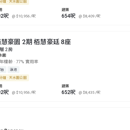
分鐘 · 天水圍公園
用
建築
02呎
654呎
@ $10,956
/呎
@ $8,409
/呎
慧豪園 2期 栢慧豪廷 8座
層 2房
水圍
6年樓齡
·
77% 實用率
露台
泳池
分鐘 · 天水圍公園
用
建築
02呎
652呎
@ $10,956
/呎
@ $8,435
/呎