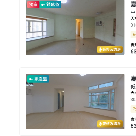
嘉
獨家
鎖匙盤
中
天
3
6
實
裝修及講房
6
嘉
鎖匙盤
低
天
3
7
實
裝修及講房
6