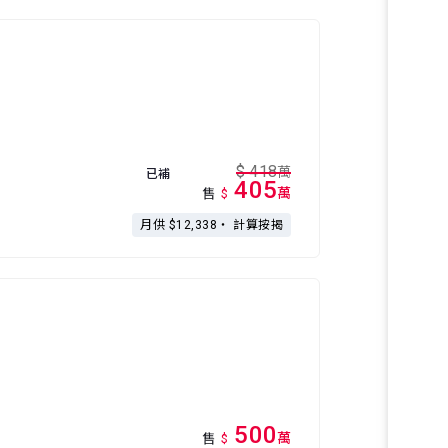
$
418
萬
已補
405
萬
售
$
月供 $12,338・
計算按揭
500
萬
售
$