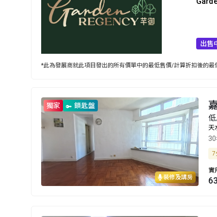
Gard
出售
*此為發展商就此項目發出的所有價單中的最低售價/計算折扣後的最低
嘉
獨家
鎖匙盤
低
天
3
7
實
裝修及講房
6