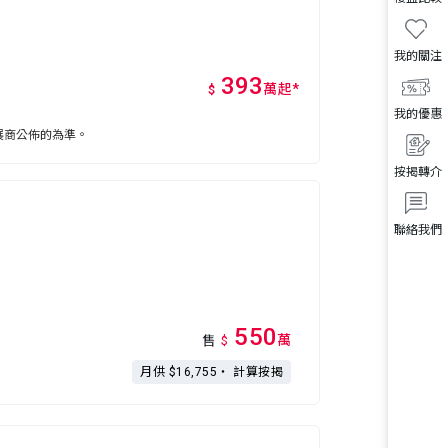
我的關注
393
萬
起
*
$
我的優惠
展商公佈的為準。
按揭轉介
聯絡我們
550
萬
售
$
月供 $16,755・
計算按揭