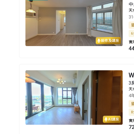
中
天
3
6
裝修及講房
實
4
W
3
天
4
8
AI講房
實
7