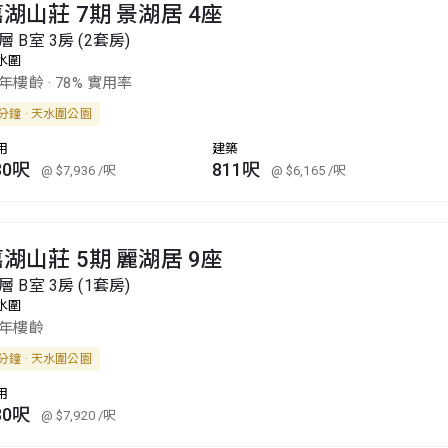
湖山莊 7期 景湖居 4座
層 B室 3房 (2套房)
水圍
1年樓齡
·
78% 實用率
分鐘 · 天水圍公園
用
建築
30呎
811呎
@ $7,936
/呎
@ $6,165
/呎
湖山莊 5期 麗湖居 9座
層 B室 3房 (1套房)
水圍
0年樓齡
分鐘 · 天水圍公園
用
30呎
@ $7,920
/呎