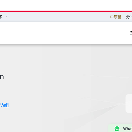
多
中原薈
分
an
行A組
Wha