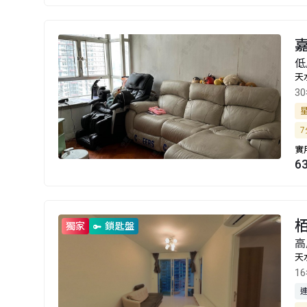
嘉
低
天
3
7
實
6
栢
獨家
鎖匙盤
高
天
1