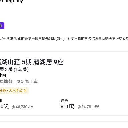
en Regency
中
售價 (折扣後的最低售價會優先列出(如有)), 有關售價的單位供應量及銷售情況以發
湖山莊 5期 麗湖居 9座
層 3房 (1套房)
水圍
0年樓齡
·
78% 實用率
分鐘 · 天水圍公園
用
建築
30呎
811呎
@ $8,730
/呎
@ $6,781
/呎