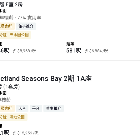
層 E室 2房
水圍
1年樓齡
·
77% 實用率
星級會所
董事推介
分鐘 · 天水圍公園
用
建築
46呎
581呎
@ $8,968
/呎
@ $6,884
/呎
etland Seasons Bay 2期 1A座
房 (1套房)
水圍
年樓齡
星級會所
天台
平台
董事推介
分鐘 · 濕地公園
用
21呎
@ $15,256
/呎