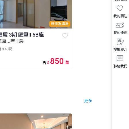
我的關注
裝修及講房
我的優惠
匯璽 3期 匯璽II 5B座
低層 J室 1房
 346呎
按揭轉介
850
萬
售
$
聯絡我們
更多