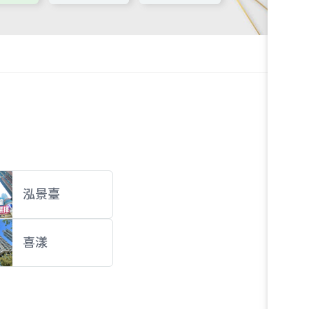
泓景臺
喜漾