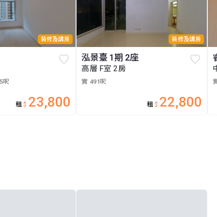
裝修及講房
裝修及講房
泓景臺 1期 2座
高層 F室 2房
05呎
實 491呎
實
23,800
22,800
租
$
租
$