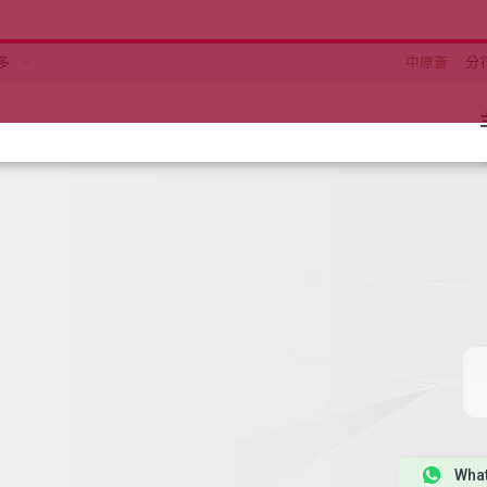
多
中原薈
分
Wha