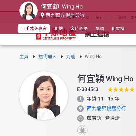
何宜穎
Wing Ho
西九龍昇悅居分行
主頁
買樓
租樓
成交
屋苑
一手新盤
更
二手成交專家
租樓
客戶評語
獎項
租買樓
網上搵樓
Wing Ho
主頁
搵代理人
九龍
何宜穎
Wing Ho
E-334543
年資 11 - 15 年
西九龍昇悅居分行
廣東話
·
普通話