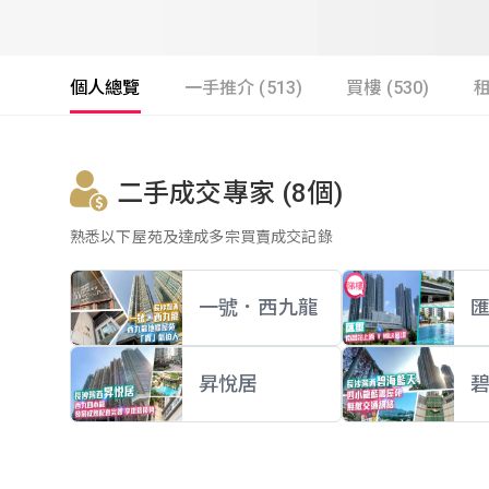
個人總覽
一手推介 (513)
買樓 (530)
租
二手成交專家 (8個)
熟悉以下屋苑及達成多宗買賣成交記錄
一號．西九龍
昇悅居