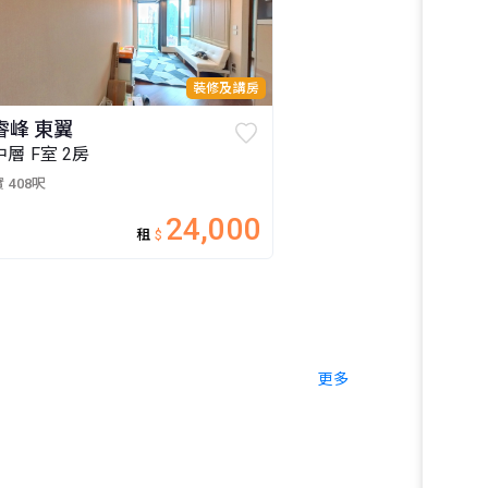
裝修及講房
睿峰 東翼
中層 F室 2房
 408呎
24,000
租
$
更多