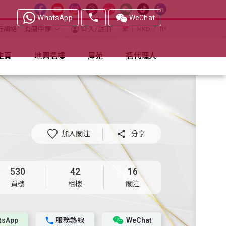
WhatsApp
WeChat
行網絡
有關中原
登入/註冊
繁
HKD
ft²
主頁
地圖搵樓
屋苑
搵代理人
加入關注

分享
530
42
16
買樓
租樓
關注
tsApp
服務熱線
WeChat