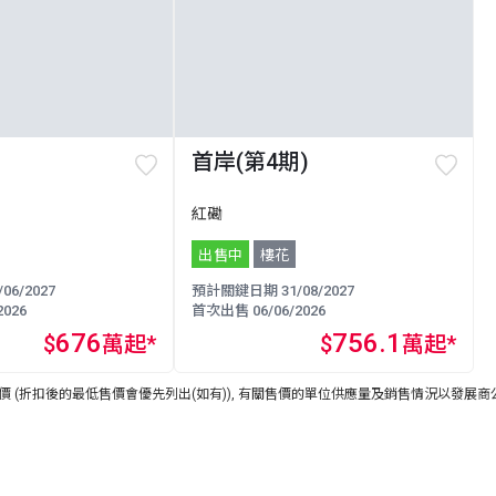
首岸(第4期)
紅磡
出售中
樓花
6/2027
預計關鍵日期 31/08/2027
026
首次出售 06/06/2026
676
756.1
$
萬起*
$
萬起*
 (折扣後的最低售價會優先列出(如有)), 有關售價的單位供應量及銷售情況以發展