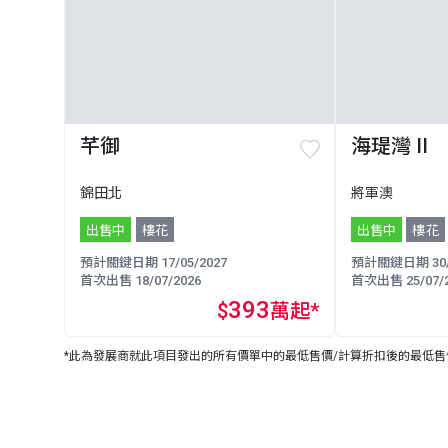
芊御
海瑅灣 II
錦田北
將軍澳
出售中
樓花
出售中
樓花
預計關鍵日期 17/05/2027
預計關鍵日期 30/0
首次出售 18/07/2026
首次出售 25/07/2
393
$
萬起*
*此為發展商就此項目發出的所有價單中的最低售價/計算折扣後的最低售價