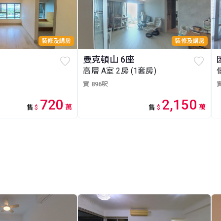
裝修及講房
裝修及講房
曼克頓山 6座
高層 A室 2房 (1套房)
實 896呎
實
720
2,150
萬
萬
售
$
售
$