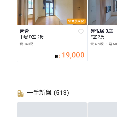
裝修及講房
青薈
昇悅居 3座
中層 D室 2房
E室 2房
實 340呎
實 459呎
・ 建 6
19,000
租
$
一手新盤 (513)