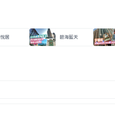
昇悅居
碧海藍天