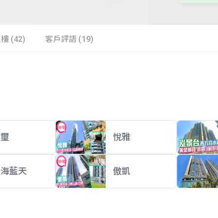
樓 (42)
客戶評語 (19)
匯璽
悅雅
碧海藍天
傲凱