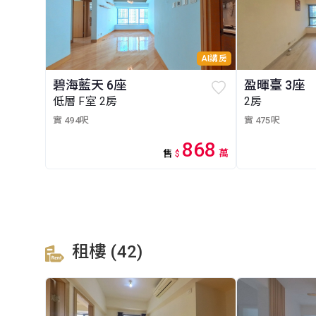
AI講房
碧海藍天 6座
盈暉臺 3座
低層 F室 2房
2房
實 494呎
實 475呎
868
萬
售
$
租樓 (42)