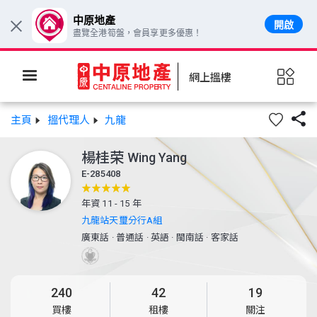
中原地產
開啟
×
盡覽全港筍盤，會員享更多優惠！
網上搵樓

主頁
搵代理人
九龍
楊桂荣
Wing Yang
E-285408
年資 11 - 15 年
九龍站天璽分行A組
廣東話
·
普通話
·
英語
·
閩南話
·
客家話
240
42
19
買樓
租樓
關注