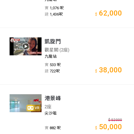
實
1,076 呎
62,000
建
1,436呎
$
凱旋門
觀星閣 (2座)
九龍站
實
533 呎
38,000
建
722呎
$
港景峰
2座
VR
尖沙咀
$
52000
50,000
實
882 呎
$