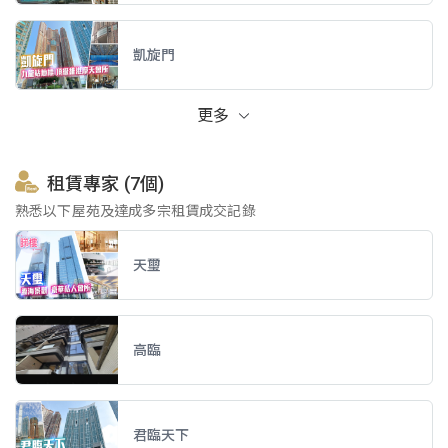
凱旋門
更多
租賃專家 (7個)
熟悉以下屋苑及達成多宗租賃成交記錄
天璽
高臨
君臨天下