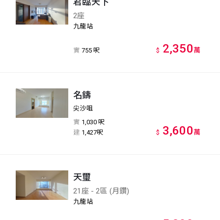
君臨天下
2座
九龍站
2,350
萬
實
755 呎
$
名鑄
尖沙咀
實
1,030 呎
3,600
萬
建
1,427呎
$
天璽
21座 - 2區 (月鑽)
九龍站