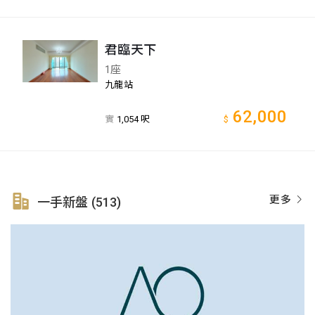
君臨天下
1座
九龍站
62,000
實
1,054 呎
$
更多
一手新盤 (513)