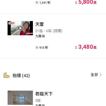
5,800
萬
實
1,391 呎
$
天璽
21座 - 6區 (彗鑽)
九龍站
3,480
萬
實
915 呎
$
全部
租樓 (42)
君臨天下
3座
九龍站