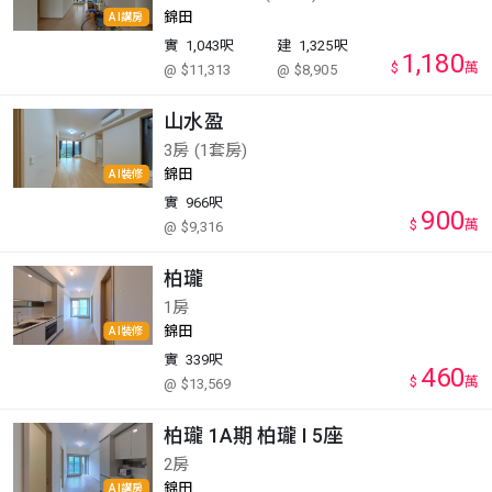
錦田
AI講房
實
1,043呎
建
1,325呎
1,180
$
萬
@ $11,313
@ $8,905
山水盈
3房 (1套房)
錦田
AI裝修
實
966呎
900
$
萬
@ $9,316
柏瓏
1房
錦田
AI裝修
實
339呎
460
$
萬
@ $13,569
柏瓏 1A期 柏瓏 I 5座
2房
錦田
AI講房