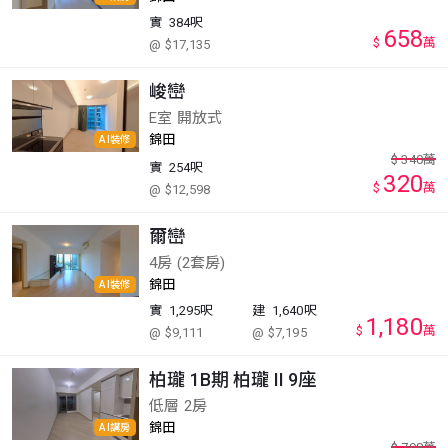
實
384呎
658
$
萬
@ $17,135
峻巒
E室 開放式
錦田
AI裝修
$
340
萬
實
254呎
320
$
萬
@ $12,598
爾巒
4房 (2套房)
錦田
AI裝修
實
1,295呎
建
1,640呎
1,180
$
萬
@ $9,111
@ $7,195
柏瓏 1B期 柏瓏 II 9座
低層 2房
錦田
AI講房
$
798
萬