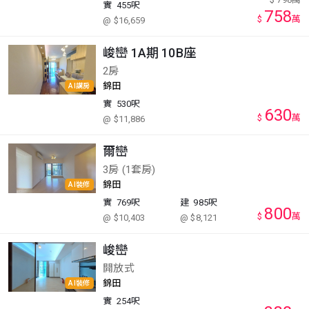
實
455呎
758
$
萬
@ $16,659
峻巒 1A期 10B座
2房
錦田
AI講房
實
530呎
630
$
萬
@ $11,886
爾巒
3房 (1套房)
錦田
AI裝修
實
769呎
建
985呎
800
$
萬
@ $10,403
@ $8,121
峻巒
開放式
錦田
AI裝修
實
254呎