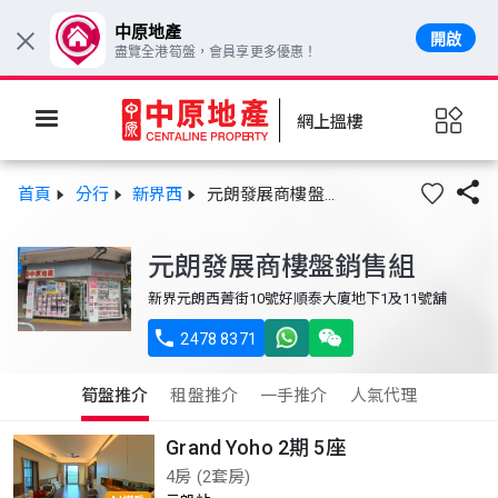
中原地產
開啟
×
盡覽全港筍盤，會員享更多優惠！
網上搵樓

首頁
分行
新界西
元朗發展商樓盤銷售組
元朗發展商樓盤銷售組
新界元朗西菁街10號好順泰大廈地下1及11號舖

2478 8371
筍盤推介
租盤推介
一手推介
人氣代理
Grand Yoho 2期 5座
4房 (2套房)