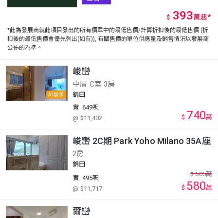
393
萬
起
*
$
*此為發展商就此項目發出的所有價單中的最低售價/計算折扣後的最低售價 (折
扣後的最低售價會優先列出(如有)), 有關售價的單位供應量及銷售情況以發展商
公佈的為準。
峻巒
中層 C室 3房
錦田
AI裝修
實
649呎
740
$
萬
@ $11,402
峻巒 2C期 Park Yoho Milano 35A座
2房
錦田
$
605
萬
實
495呎
580
$
萬
@ $11,717
爾巒