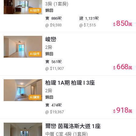
3房 (1套房)
錦田
AI裝修
實
886呎
建
1,131呎
850
$
萬
@ $9,593
@ $7,515
峻巒
2房
錦田
AI裝修
實
561呎
668
$
萬
@ $11,907
柏瓏 1A期 柏瓏 I 3座
2房
錦田
AI講房
實
474呎
918
$
萬
@ $19,367
爾巒 茵羅洛斯大道 1座
中層 C室 4房 (1套房)