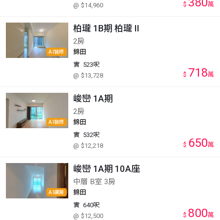
380
$
萬
@ $14,960
柏瓏 1B期 柏瓏 II
2房
錦田
AI裝修
實
523呎
718
$
萬
@ $13,728
峻巒 1A期
2房
錦田
AI裝修
實
532呎
650
$
萬
@ $12,218
峻巒 1A期 10A座
中層 B室 3房
錦田
AI講房
實
640呎
800
$
萬
@ $12,500