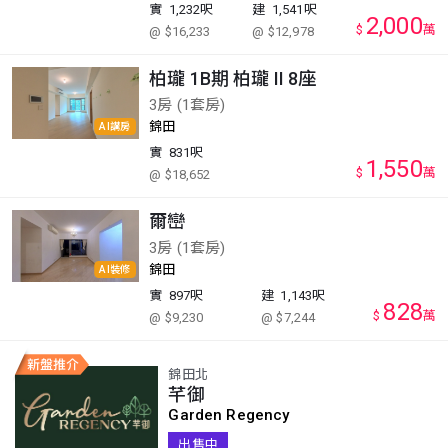
實
1,232呎
建
1,541呎
2,000
$
萬
@ $16,233
@ $12,978
柏瓏 1B期 柏瓏 II 8座
3房 (1套房)
錦田
AI講房
實
831呎
1,550
$
萬
@ $18,652
爾巒
3房 (1套房)
錦田
AI裝修
實
897呎
建
1,143呎
828
$
萬
@ $9,230
@ $7,244
錦田北
芊御
Garden Regency
出售中