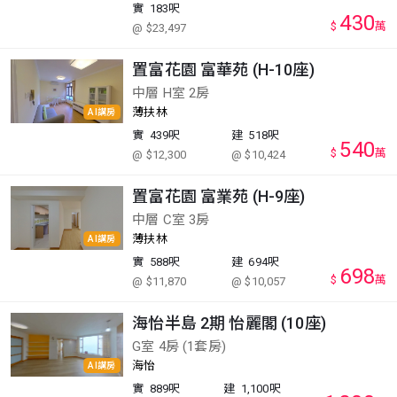
實
183呎
430
$
萬
@ $23,497
置富花園 富華苑 (H-10座)
中層 H室 2房
薄扶林
AI講房
實
439呎
建
518呎
540
$
萬
@ $12,300
@ $10,424
置富花園 富業苑 (H-9座)
中層 C室 3房
薄扶林
AI講房
實
588呎
建
694呎
698
$
萬
@ $11,870
@ $10,057
海怡半島 2期 怡麗閣 (10座)
G室 4房 (1套房)
海怡
AI講房
實
889呎
建
1,100呎