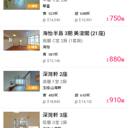
中層 C室 2房
華富
AI講房
實
523呎
建
688呎
750
$
萬
@ $14,340
@ $10,901
海怡半島 3期 美浚閣 (21座)
高層 C室 2房 (1套房)
海怡
AI講房
實
581呎
880
$
萬
@ $15,146
深灣軒 2座
高層 F室 2房
玉桂山灣畔
AI講房
實
483呎
建
643呎
910
$
萬
@ $18,840
@ $14,152
深灣軒 3座
低層 D室 2房