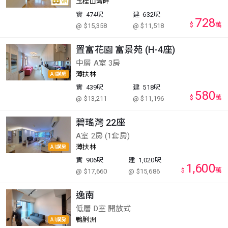
玉桂山灣畔
實
474呎
建
632呎
728
$
萬
@ $15,358
@ $11,518
置富花園 富景苑 (H-4座)
中層 A室 3房
薄扶林
AI講房
實
439呎
建
518呎
580
$
萬
@ $13,211
@ $11,196
碧瑤灣 22座
A室 2房 (1套房)
薄扶林
AI講房
實
906呎
建
1,020呎
1,600
$
萬
@ $17,660
@ $15,686
逸南
低層 D室 開放式
鴨脷洲
AI講房