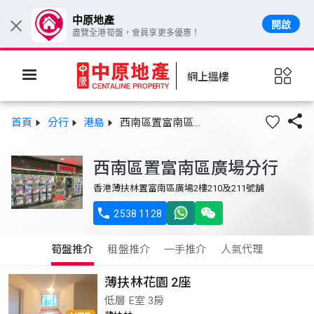
中原地產
開啟
×
盡覽全港筍盤，會員享更多優惠！
網上搵樓

首頁
分行
港島
西南區置富南區廣場分行
西南區置富南區廣場分行
香港薄扶林置富南區廣場2樓210及211號舖

2538 1128
筍盤推介
租盤推介
一手推介
人氣代理
薄扶林花園 2座
低層 E室 3房