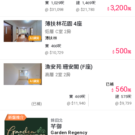
實
1,029呎
建
1,469呎
3,200
$
萬
@ $31,098
@ $21,783
薄扶林花園 4座
低層 C室 2房
薄扶林
AI講房
實
466呎
500
$
萬
@ $10,729
漁安苑 珊安閣 (F座)
高層 2室 2房
AI講房
已補
560
$
萬
實
469呎
建
575呎
@ $11,940
@ $9,739
(已補)
錦田北
芊御
Garden Regency