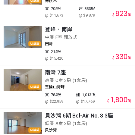
薄扶林
AI講房
實
705呎
建
833呎
823
$
萬
@ $11,673
@ $9,879
登峰．南岸
中層 F室 開放式
田灣
AI講房
實
214呎
330
$
萬
@ $15,420
南灣 7座
高層 C室 3房 (1套房)
玉桂山灣畔
AI講房
實
784呎
建
1,013呎
1,800
$
萬
@ $22,959
@ $17,769
貝沙灣 6期 Bel-Air No. 8 3座
低層 A室 3房 (1套房)
貝沙灣
AI講房