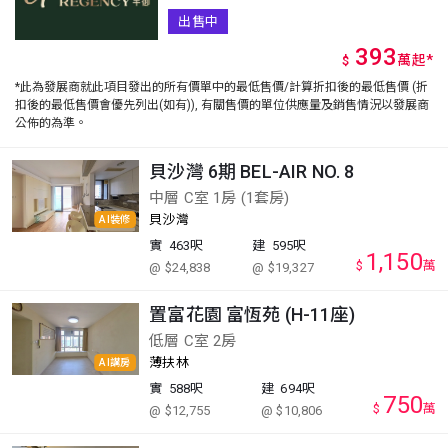
出售中
393
萬
起
*
$
*此為發展商就此項目發出的所有價單中的最低售價/計算折扣後的最低售價 (折
扣後的最低售價會優先列出(如有)), 有關售價的單位供應量及銷售情況以發展商
公佈的為準。
貝沙灣 6期 BEL-AIR NO. 8
中層 C室 1房 (1套房)
貝沙灣
AI裝修
實
463呎
建
595呎
1,150
$
萬
@ $24,838
@ $19,327
置富花園 富恆苑 (H-11座)
低層 C室 2房
薄扶林
AI講房
實
588呎
建
694呎
750
$
萬
@ $12,755
@ $10,806