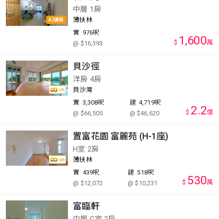
中層 1房
薄扶林
AI講房
實
976呎
1,600
$
萬
@ $16,393
貝沙徑
洋房 4房
貝沙灣
實
3,308呎
建
4,719呎
2.2
$
億
@ $66,505
@ $46,620
置富花園 富麗苑 (H-1座)
H室 2房
薄扶林
實
439呎
建
518呎
530
$
萬
@ $12,072
@ $10,231
富臨軒