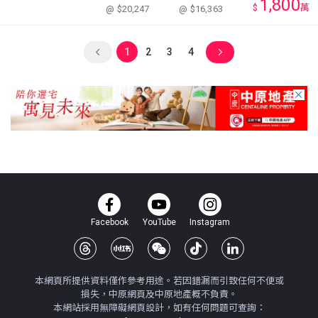
1,800
$
萬
@ $20,247
@ $16,363
1
2
3
4
Facebook
YouTube
Instagram
本網頁所提供資料僅作參考用途。若因錯漏而引致任何不便或
損失，中原網頁及中原地產概不負責。
本網站採用無障礙網頁設計，如有任何問題可查詢：