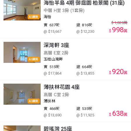
海怡半島 4期 御庭園 柏景閣 (31座)
中層 H室 3房 (1套房)
海怡
AI講房
$
1,028
萬
實
637呎
建
816呎
998
$
萬
@ $15,667
@ $12,230
深灣軒 3座
高層 E室 2房
玉桂山灣畔
AI講房
實
515呎
建
664呎
920
$
萬
@ $17,864
@ $13,855
薄扶林花園 4座
高層 C室 2房
薄扶林
AI講房
實
466呎
建
535呎
638
$
萬
@ $13,690
@ $11,925
碧瑤灣 25座