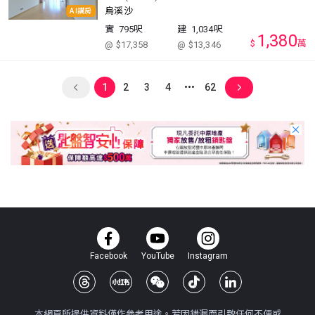
烏溪沙
AI講房
實
795呎
建
1,034呎
1,380
$
萬
@ $17,358
@ $13,346
1
2
3
4
62
Facebook
YouTube
Instagram
本網頁所提供資料僅作參考用途。若因錯漏而引致任何不便或