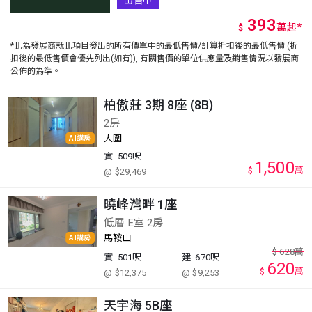
出售中
393
萬
起
*
$
*此為發展商就此項目發出的所有價單中的最低售價/計算折扣後的最低售價 (折
扣後的最低售價會優先列出(如有)), 有關售價的單位供應量及銷售情況以發展商
公佈的為準。
柏傲莊 3期 8座 (8B)
2房
大圍
AI講房
實
509呎
1,500
$
萬
@ $29,469
曉峰灣畔 1座
低層 E室 2房
馬鞍山
AI講房
$
628
萬
實
501呎
建
670呎
620
$
萬
@ $12,375
@ $9,253
天宇海 5B座