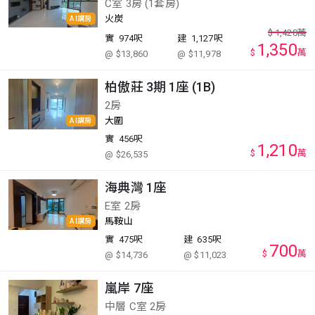
C室 3房 (1套房)
火炭
AI講房
$
1,428
萬
實
974呎
建
1,127呎
1,350
$
萬
@ $13,860
@ $11,978
柏傲莊 3期 1座 (1B)
2房
大圍
AI講房
實
456呎
1,210
$
萬
@ $26,535
海典灣 1座
E室 2房
馬鞍山
AI講房
實
475呎
建
635呎
700
$
萬
@ $14,736
@ $11,023
嵐岸 7座
中層 C室 2房