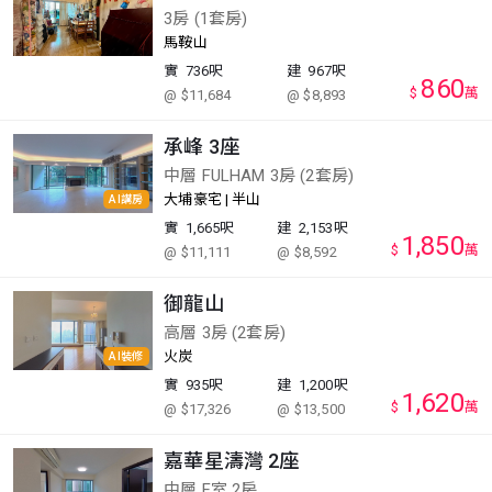
3房 (1套房)
馬鞍山
實
736呎
建
967呎
860
$
萬
@ $11,684
@ $8,893
承峰 3座
中層 FULHAM 3房 (2套房)
大埔豪宅 | 半山
AI講房
實
1,665呎
建
2,153呎
1,850
$
萬
@ $11,111
@ $8,592
御龍山
高層 3房 (2套房)
火炭
AI裝修
實
935呎
建
1,200呎
1,620
$
萬
@ $17,326
@ $13,500
嘉華星濤灣 2座
中層 F室 2房