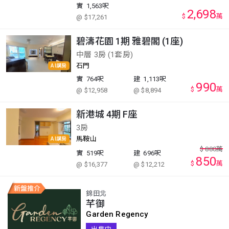
實
1,563呎
2,698
$
萬
@ $17,261
碧濤花園 1期 雅碧閣 (1座)
中層 3房 (1套房)
石門
AI講房
實
764呎
建
1,113呎
990
$
萬
@ $12,958
@ $8,894
新港城 4期 F座
3房
馬鞍山
AI講房
$
880
萬
實
519呎
建
696呎
850
$
萬
@ $16,377
@ $12,212
錦田北
芊御
Garden Regency