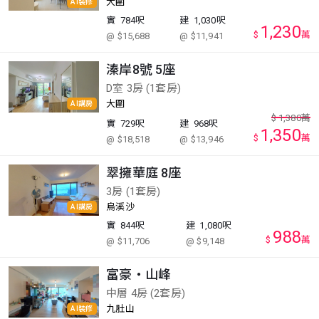
大圍
AI裝修
實
784呎
建
1,030呎
1,230
$
萬
@ $15,688
@ $11,941
溱岸8號 5座
D室 3房 (1套房)
大圍
AI講房
$
1,380
萬
實
729呎
建
968呎
1,350
$
萬
@ $18,518
@ $13,946
翠擁華庭 8座
3房 (1套房)
烏溪沙
AI講房
實
844呎
建
1,080呎
988
$
萬
@ $11,706
@ $9,148
富豪‧山峰
中層 4房 (2套房)
九肚山
AI裝修