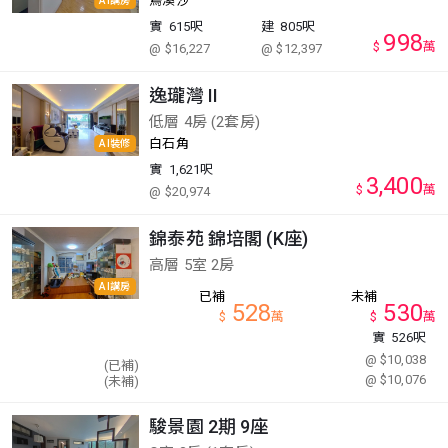
烏溪沙
AI講房
實
615呎
建
805呎
998
$
萬
@ $16,227
@ $12,397
逸瓏灣 II
低層 4房 (2套房)
白石角
AI裝修
實
1,621呎
3,400
$
萬
@ $20,974
錦泰苑 錦培閣 (K座)
高層 5室 2房
AI講房
已補
未補
528
530
$
萬
$
萬
實
526呎
@ $10,038
(已補)
@ $10,076
(未補)
駿景園 2期 9座