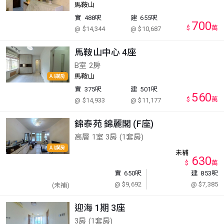
馬鞍山
實
488呎
建
655呎
700
$
萬
@ $14,344
@ $10,687
馬鞍山中心 4座
B室 2房
馬鞍山
AI講房
實
375呎
建
501呎
560
$
萬
@ $14,933
@ $11,177
錦泰苑 錦麗閣 (F座)
高層 1室 3房 (1套房)
AI講房
未補
630
$
萬
實
650呎
建
853呎
@ $9,692
@ $7,385
(未補)
迎海 1期 3座
3房 (1套房)