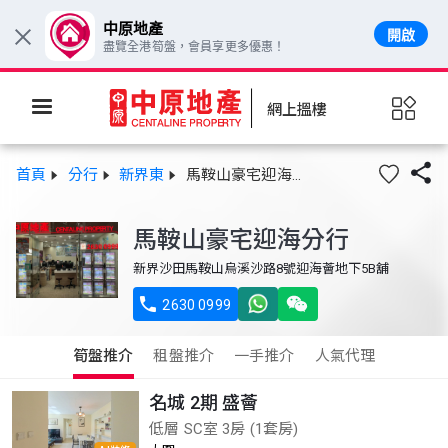
中原地產
開啟
×
盡覽全港筍盤，會員享更多優惠！
網上搵樓

首頁
分行
新界東
馬鞍山豪宅迎海分行
馬鞍山豪宅迎海分行
新界沙田馬鞍山烏溪沙路8號迎海薈地下5B舖

2630 0999
筍盤推介
租盤推介
一手推介
人氣代理
名城 2期 盛薈
低層 SC室 3房 (1套房)