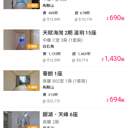
馬鞍山
AI講房
實
493呎
建
678呎
690
$
萬
@ $13,995
@ $10,176
天賦海灣 2期 溋玥 15座
中層 C室 3房 (1套房)
白石角
AI講房
實
1,135呎
建
1,463呎
1,430
$
萬
@ $12,599
@ $9,774
薈朗 1座
高層 B02室 1房 (1套房)
馬鞍山
AI講房
實
313呎
694
$
萬
@ $22,172
銀湖．天峰 6座
高層 2房