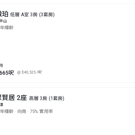
璈珀
低層 A室 3房 (3套房)
半山
1年樓齡
用
,665呎
@ $40,525
/呎
聚賢居 2座
高層 3房 (1套房)
環
0年樓齡
·
向南
·
75% 實用率