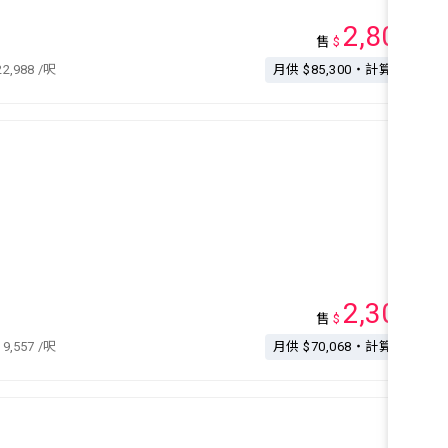
2,800
售
$
萬
22,988
/呎
月供 $85,300・計算按揭
2,300
售
$
萬
19,557
/呎
月供 $70,068・計算按揭