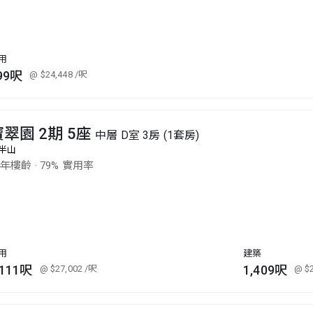
用
99呎
@ $24,448
/呎
寶翠園 2期 5座
中層 D室 3房 (1套房)
半山
4年樓齡
·
79% 實用率
用
建築
,111呎
1,409呎
@ $27,002
/呎
@ $