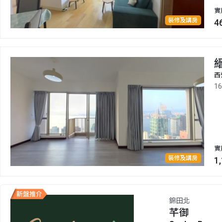
實
裝修及講房
4
西
1
實
裝修及講房
1
錦田北
芊御