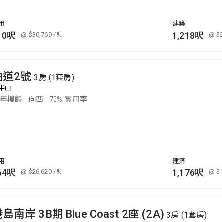
用
建築
10呎
1,218呎
@ $30,769
/呎
@ $
柏道2號
3房 (1套房)
半山
2年樓齡
·
向西
·
73% 實用率
用
建築
64呎
1,176呎
@ $26,620
/呎
@ $
島南岸 3B期 Blue Coast 2座 (2A)
3房 (1套房)