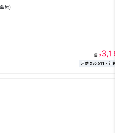
1套房)
3,168
售
$
萬
月供 $96,511・計算按揭