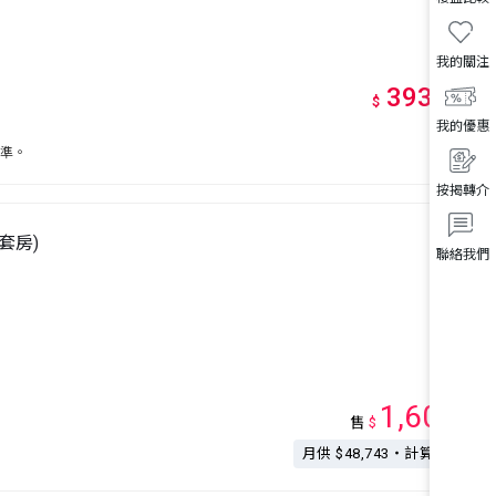
我的關注
393
萬
起
*
$
我的優惠
為準。
按揭轉介
1套房)
聯絡我們
1,600
售
$
萬
月供 $48,743・計算按揭