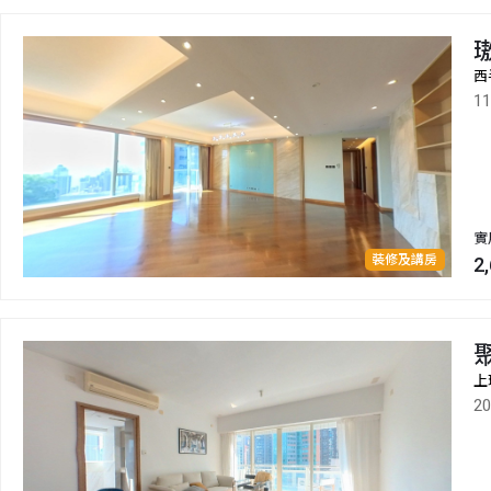
西
1
實
裝修及講房
2
上
2