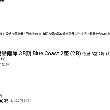
cy
後的最低售價會優先列出(如有)), 有關售價的單位供應量及銷售情況以發展商公佈的
島南岸 3B期 Blue Coast 2座 (2B)
低層 B室 2房 (
竹坑
年樓齡
用
38呎
@ $29,739
/呎