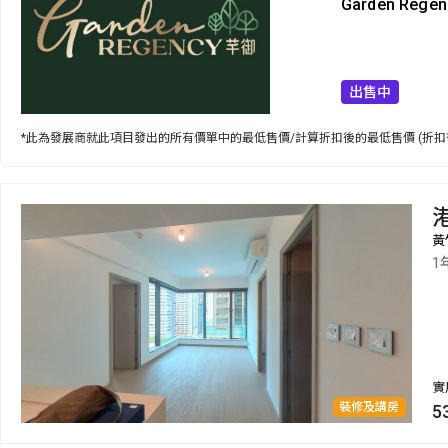
Garden Regen
出售中
*此為發展商就此項目發出的所有價單中的最低售價/計算折扣後的最低售價 (折扣
港
黃
1
實
裝修及講房
5