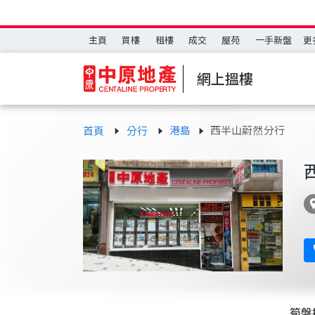
主頁
買樓
租樓
成交
屋苑
一手新盤
更
網上搵樓
港島
西半山蔚然分行
首頁
分行
筍盤推