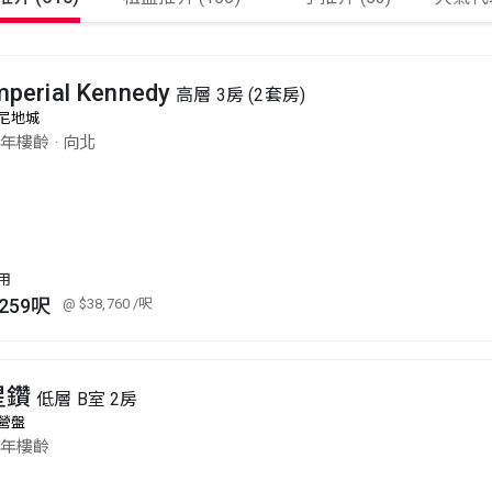
mperial Kennedy
高層 3房 (2套房)
尼地城
0年樓齡
·
向北
用
,259呎
@ $38,760
/呎
星鑽
低層 B室 2房
營盤
0年樓齡