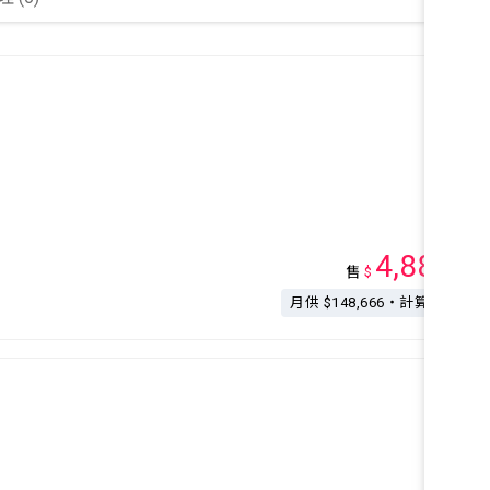
4,880
售
$
萬
月供 $148,666・計算按揭