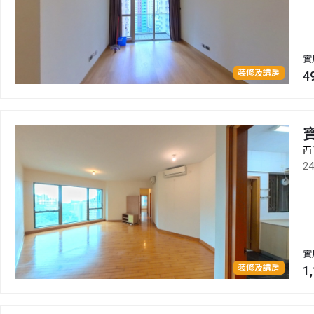
實
裝修及講房
4
西
2
實
裝修及講房
1