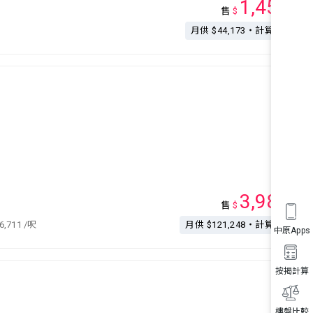
1,450
售
$
萬
月供 $44,173・計算按揭
3,980
售
$
萬
6,711
/呎
月供 $121,248・計算按揭
中原Apps
按揭計算
樓盤比較