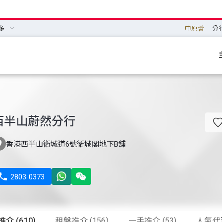
多
中原薈
分
西半山蔚然分行

香港西半山衛城道6號衛城閣地下B舖

2803 0373
介 (610)
租盤推介 (156)
一手推介 (53)
人氣代理