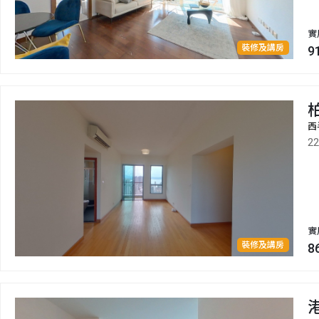
實
裝修及講房
9
西
2
實
裝修及講房
8
港