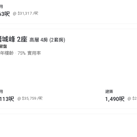
用
63呎
@ $31,317
/呎
縉城峰 2座
高層 4房 (2套房)
營盤
6年樓齡
·
75% 實用率
用
建築
,113呎
1,490呎
@ $35,759
/呎
@ $2