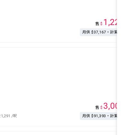
1,220
售
$
萬
月供 $37,167・計算按揭
3,000
售
$
萬
21,291
/呎
月供 $91,393・計算按揭