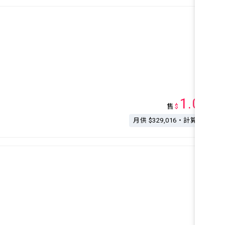
1.08
售
$
億
月供 $329,016・計算按揭