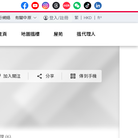
行網絡
有關中原
登入/註冊
繁
HKD
ft²
主頁
地圖搵樓
屋苑
搵代理人
加入關注

分享

傳到手機
 (6)