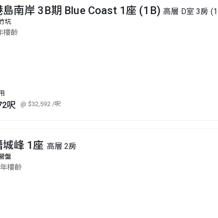
島南岸 3B期 Blue Coast 1座 (1B)
高層 D室 3房 (
竹坑
年樓齡
用
72呎
@ $32,592
/呎
縉城峰 1座
高層 2房
營盤
6年樓齡