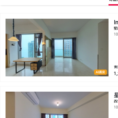
I
堅
1
實
AI講房
1
西
1