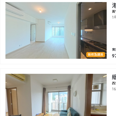
港
黃
1
實
裝修及講房
9
西
1