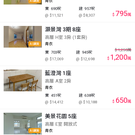
青衣
AI講房
實
690呎
建
957呎
795
$
萬
@ $11,521
@ $8,307
灝景灣 3期 8座
高層 H室 3房 (1套房)
青衣
AI講房
$
1,250
萬
實
703呎
建
945呎
1,200
$
萬
@ $17,069
@ $12,698
藍澄灣 1座
高層 A室 2房
青衣
實
451呎
建
638呎
650
$
萬
@ $14,412
@ $10,188
美景花園 5座
高層 E室 開放式
青衣
AI講房