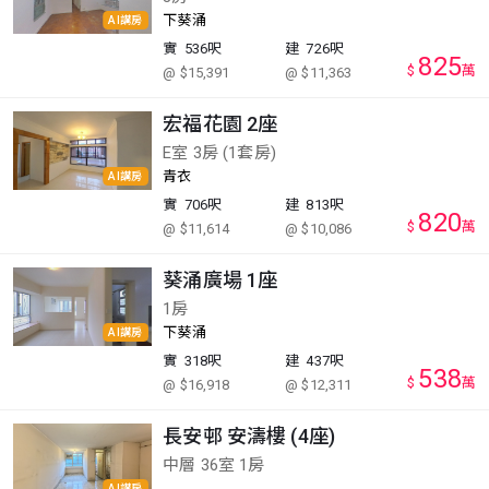
下葵涌
AI講房
實
536呎
建
726呎
825
$
萬
@ $15,391
@ $11,363
宏福花園 2座
E室 3房 (1套房)
青衣
AI講房
實
706呎
建
813呎
820
$
萬
@ $11,614
@ $10,086
葵涌廣場 1座
1房
下葵涌
AI講房
實
318呎
建
437呎
538
$
萬
@ $16,918
@ $12,311
長安邨 安濤樓 (4座)
中層 36室 1房
AI講房