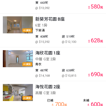
實
443呎
580
$
萬
@ $13,092
新葵芳花園 B座
6室 1房
下葵涌
AI講房
實
408呎
建
519呎
628
$
萬
@ $15,392
@ $12,100
海欣花園 1座
中層 G室 2房
青衣
AI講房
實
487呎
建
638呎
690
$
萬
@ $14,168
@ $10,815
海悅花園 2座
高層 C室 3房
AI講房
已補
未補
700
600
$
萬
$
萬