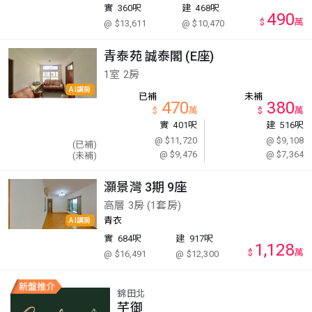
實
360呎
建
468呎
490
$
萬
@ $13,611
@ $10,470
青泰苑 誠泰閣 (E座)
1室 2房
AI講房
已補
未補
470
380
$
萬
$
萬
實
401呎
建
516呎
@ $11,720
@ $9,108
(已補)
@ $9,476
@ $7,364
(未補)
灝景灣 3期 9座
高層 3房 (1套房)
青衣
AI講房
實
684呎
建
917呎
1,128
$
萬
@ $16,491
@ $12,300
錦田北
芊御