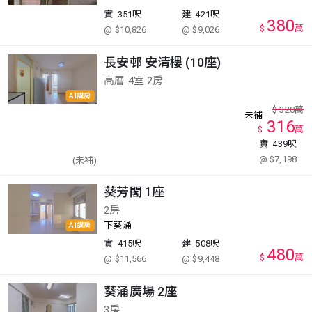
實
351呎
建
421呎
380
$
萬
@ $10,826
@ $9,026
長安邨 安清樓 (10座)
高層 4室 2房
AI講房
$
320
萬
未補
316
$
萬
實
439呎
@ $7,198
(未補)
葵芳閣 1座
2房
下葵涌
AI講房
實
415呎
建
508呎
480
$
萬
@ $11,566
@ $9,448
葵涌廣場 2座
3房