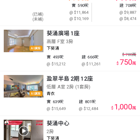
實
590呎
建
708呎
@ $11,864
@ $9,887
(已補)
@ $10,169
@ $8,474
(未補)
葵涌廣場 1座
高層 F室 3房
下葵涌
AI講房
$
780
萬
實
493呎
建
666呎
750
$
萬
@ $15,212
@ $11,261
盈翠半島 2期 12座
低層 A室 2房 (1套房)
青衣
AI講房
實
639呎
建
801呎
1,000
$
萬
@ $15,649
@ $12,484
葵涌中心
2房
下葵涌