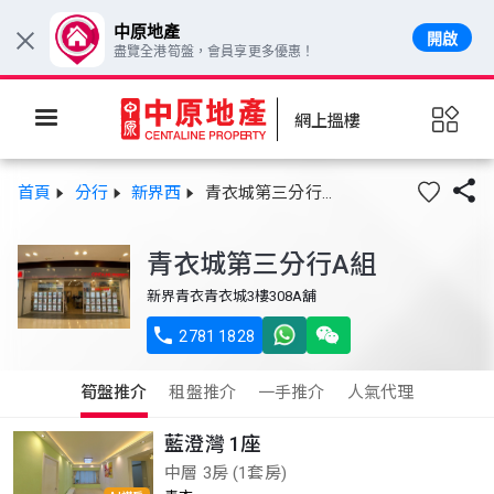
中原地產
開啟
×
盡覽全港筍盤，會員享更多優惠！
網上搵樓

首頁
分行
新界西
青衣城第三分行A組
青衣城第三分行A組
新界青衣青衣城3樓308A舖

2781 1828
筍盤推介
租盤推介
一手推介
人氣代理
藍澄灣 1座
中層 3房 (1套房)