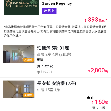
Garden Regency
出售中
393
萬
起
*
$
*此為發展商就此項目發出的所有價單中的最低售價/計算折扣後的最低售價 (折
扣後的最低售價會優先列出(如有)), 有關售價的單位供應量及銷售情況以發展商
公佈的為準。
珀麗灣 5期 31座
高層 E室 4房 (2套房)
馬灣
AI講房
實
1,421呎
2,800
$
萬
@ $19,704
長安邨 安泊樓 (7座)
中層 15室 1房
AI講房
未補
160
$
萬
實
212呎