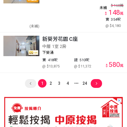
$
160
萬
未補
148
$
萬
實
354呎
@ $4,180
(未補)
新葵芳花園 C座
中層 1室 2房
下葵涌
實
418呎
建
510呎
580
$
萬
@ $13,875
@ $11,372
1
2
3
4
24