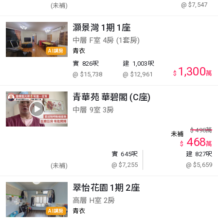
@ $7,547
(未補)
灝景灣 1期 1座
中層 F室 4房 (1套房)
青衣
AI講房
實
826呎
建
1,003呎
1,300
$
萬
@ $15,738
@ $12,961
青華苑 華碧閣 (C座)
中層 9室 3房
$
498
萬
未補
468
$
萬
實
645呎
建
827呎
@ $7,255
@ $5,659
(未補)
翠怡花園 1期 2座
高層 H室 2房
青衣
AI講房