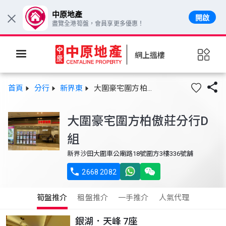
中原地產
開啟
×
盡覽全港筍盤，會員享更多優惠！
網上搵樓

首頁
分行
新界東
大圍豪宅圍方柏傲莊分行D組
大圍豪宅圍方柏傲莊分行D
組
新界沙田大圍車公廟路18號圍方3樓336號舖

2668 2082
筍盤推介
租盤推介
一手推介
人氣代理
銀湖．天峰 7座