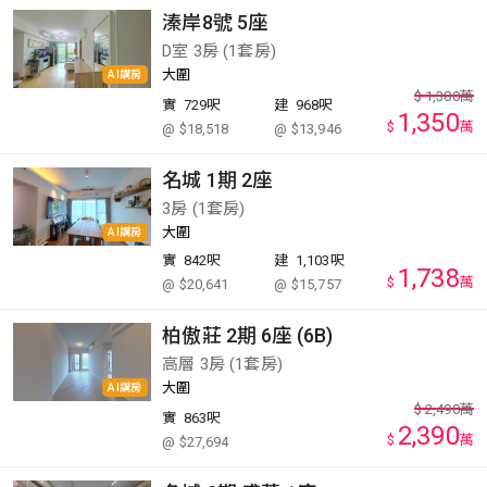
溱岸8號 5座
D室 3房 (1套房)
大圍
AI講房
$
1,380
萬
實
729呎
建
968呎
1,350
$
萬
@ $18,518
@ $13,946
名城 1期 2座
3房 (1套房)
大圍
AI講房
實
842呎
建
1,103呎
1,738
$
萬
@ $20,641
@ $15,757
柏傲莊 2期 6座 (6B)
高層 3房 (1套房)
大圍
AI講房
$
2,490
萬
實
863呎
2,390
$
萬
@ $27,694