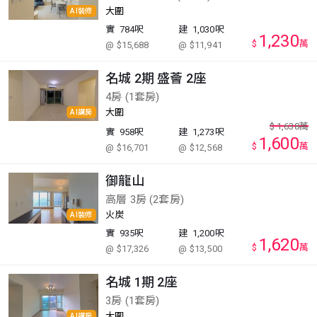
大圍
AI裝修
實
784呎
建
1,030呎
1,230
$
萬
@ $15,688
@ $11,941
名城 2期 盛薈 2座
4房 (1套房)
大圍
AI講房
$
1,638
萬
實
958呎
建
1,273呎
1,600
$
萬
@ $16,701
@ $12,568
御龍山
高層 3房 (2套房)
火炭
AI裝修
實
935呎
建
1,200呎
1,620
$
萬
@ $17,326
@ $13,500
名城 1期 2座
3房 (1套房)
大圍
AI講房