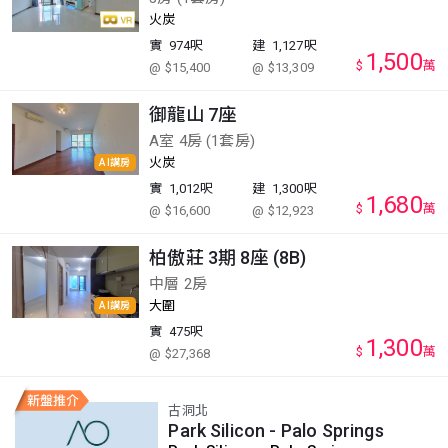
火炭
實
974呎
建
1,127呎
1,500
$
萬
@ $15,400
@ $13,309
御龍山 7座
A室 4房 (1套房)
火炭
AI講房
實
1,012呎
建
1,300呎
1,680
$
萬
@ $16,600
@ $12,923
柏傲莊 3期 8座 (8B)
中層 2房
大圍
AI講房
實
475呎
1,300
$
萬
@ $27,368
古洞北
Park Silicon - Palo Springs