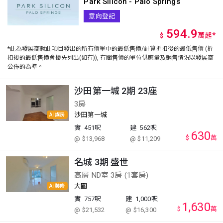
Park Silicon - Palo Springs
意向登記
594.9
萬
起
*
$
*此為發展商就此項目發出的所有價單中的最低售價/計算折扣後的最低售價 (折
扣後的最低售價會優先列出(如有)), 有關售價的單位供應量及銷售情況以發展商
公佈的為準。
沙田第一城 2期 23座
3房
沙田第一城
AI講房
實
451呎
建
562呎
630
$
萬
@ $13,968
@ $11,209
名城 3期 盛世
高層 ND室 3房 (1套房)
大圍
AI裝修
實
757呎
建
1,000呎
1,630
$
萬
@ $21,532
@ $16,300