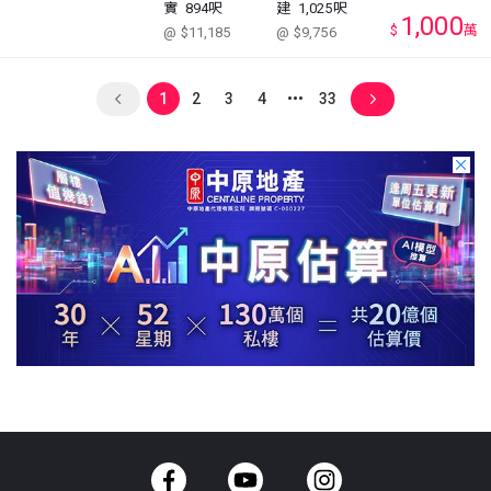
實
894呎
建
1,025呎
1,000
$
萬
@ $11,185
@ $9,756
1
2
3
4
33