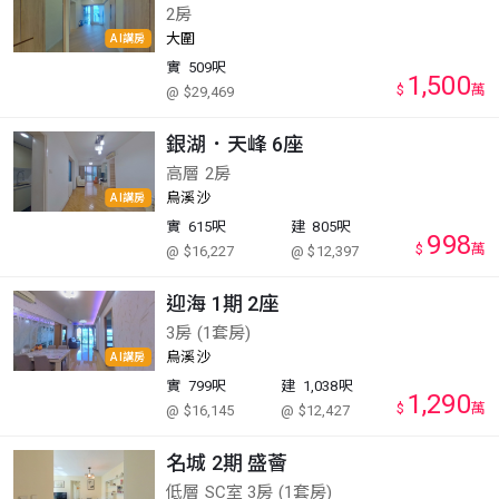
2房
大圍
AI講房
實
509呎
1,500
$
萬
@ $29,469
銀湖．天峰 6座
高層 2房
烏溪沙
AI講房
實
615呎
建
805呎
998
$
萬
@ $16,227
@ $12,397
迎海 1期 2座
3房 (1套房)
烏溪沙
AI講房
實
799呎
建
1,038呎
1,290
$
萬
@ $16,145
@ $12,427
名城 2期 盛薈
低層 SC室 3房 (1套房)