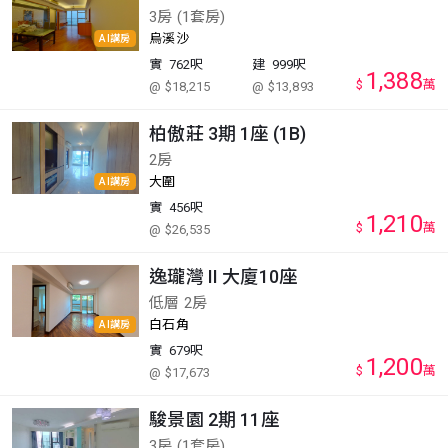
3房 (1套房)
烏溪沙
AI講房
實
762呎
建
999呎
1,388
$
萬
@ $18,215
@ $13,893
柏傲莊 3期 1座 (1B)
2房
大圍
AI講房
實
456呎
1,210
$
萬
@ $26,535
逸瓏灣 II 大廈10座
低層 2房
白石角
AI講房
實
679呎
1,200
$
萬
@ $17,673
駿景園 2期 11座
3房 (1套房)