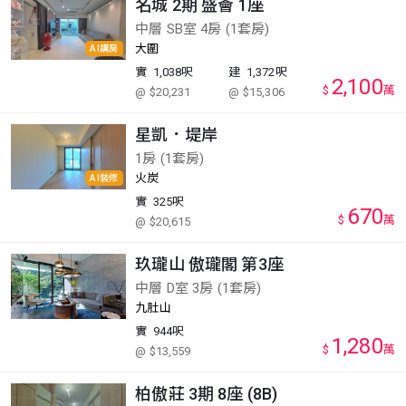
名城 2期 盛薈 1座
中層 SB室 4房 (1套房)
大圍
AI講房
實
1,038呎
建
1,372呎
2,100
$
萬
@ $20,231
@ $15,306
星凱．堤岸
1房 (1套房)
火炭
AI裝修
實
325呎
670
$
萬
@ $20,615
玖瓏山 傲瓏閣 第3座
中層 D室 3房 (1套房)
九肚山
實
944呎
1,280
$
萬
@ $13,559
柏傲莊 3期 8座 (8B)