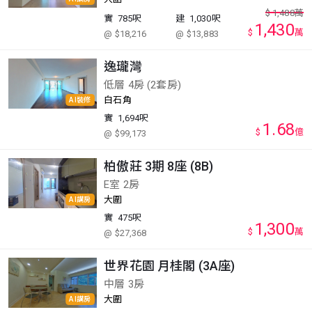
$
1,488
萬
實
785呎
建
1,030呎
1,430
$
萬
@ $18,216
@ $13,883
逸瓏灣
低層 4房 (2套房)
白石角
AI裝修
實
1,694呎
1.68
$
億
@ $99,173
柏傲莊 3期 8座 (8B)
E室 2房
大圍
AI講房
實
475呎
1,300
$
萬
@ $27,368
世界花園 月桂閣 (3A座)
中層 3房
大圍
AI講房