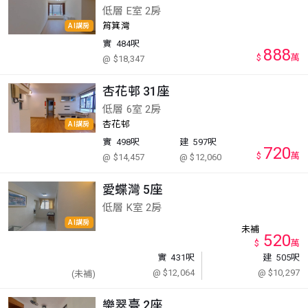
低層 E室 2房
筲箕灣
AI講房
實
484呎
888
$
萬
@ $18,347
杏花邨 31座
低層 6室 2房
杏花邨
AI講房
實
498呎
建
597呎
720
$
萬
@ $14,457
@ $12,060
愛蝶灣 5座
低層 K室 2房
AI講房
未補
520
$
萬
實
431呎
建
505呎
@ $12,064
@ $10,297
(未補)
樂翠臺 2座