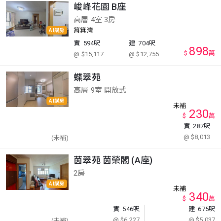
峻峰花園 B座
高層 4室 3房
筲箕灣
AI講房
實
594呎
建
704呎
898
$
萬
@ $15,117
@ $12,755
蝶翠苑
高層 9室 開放式
AI講房
未補
230
$
萬
實
287呎
@ $8,013
(未補)
茵翠苑 茵榮閣 (A座)
2房
AI講房
未補
340
$
萬
實
546呎
建
675呎
@ $6,227
@ $5,037
(未補)