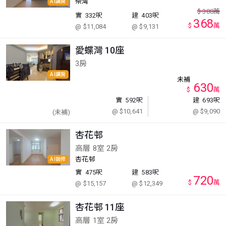
柴灣
AI講房
$
388
萬
實
332呎
建
403呎
368
$
萬
@ $11,084
@ $9,131
愛蝶灣 10座
3房
AI講房
未補
630
$
萬
實
592呎
建
693呎
@ $10,641
@ $9,090
(未補)
杏花邨
高層 8室 2房
杏花邨
AI裝修
實
475呎
建
583呎
720
$
萬
@ $15,157
@ $12,349
杏花邨 11座
高層 1室 2房