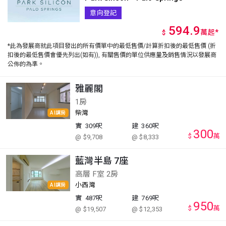
意向登記
594.9
萬
起
*
$
*此為發展商就此項目發出的所有價單中的最低售價/計算折扣後的最低售價 (折
扣後的最低售價會優先列出(如有)), 有關售價的單位供應量及銷售情況以發展商
公佈的為準。
雅麗閣
1房
柴灣
AI講房
實
309呎
建
360呎
300
$
萬
@ $9,708
@ $8,333
藍灣半島 7座
高層 F室 2房
小西灣
AI講房
實
487呎
建
769呎
950
$
萬
@ $19,507
@ $12,353