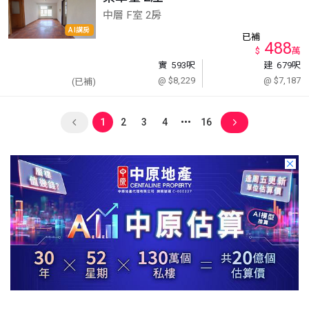
中層 F室 2房
AI講房
已補
488
$
萬
實
593呎
建
679呎
@ $8,229
@ $7,187
(已補)
1
2
3
4
16