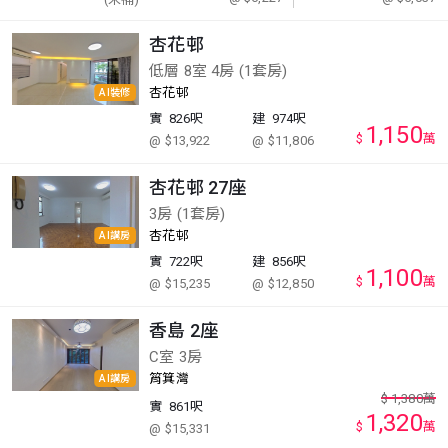
杏花邨
低層 8室 4房 (1套房)
杏花邨
AI裝修
實
826呎
建
974呎
1,150
$
萬
@ $13,922
@ $11,806
杏花邨 27座
3房 (1套房)
杏花邨
AI講房
實
722呎
建
856呎
1,100
$
萬
@ $15,235
@ $12,850
香島 2座
C室 3房
筲箕灣
AI講房
$
1,380
萬
實
861呎
1,320
$
萬
@ $15,331