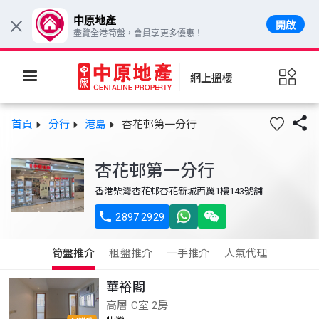
中原地產
開啟
×
盡覽全港筍盤，會員享更多優惠！
網上搵樓

首頁
分行
港島
杏花邨第一分行
杏花邨第一分行
香港柴灣杏花邨杏花新城西翼1樓143號舖

2897 2929
筍盤推介
租盤推介
一手推介
人氣代理
華裕閣
高層 C室 2房