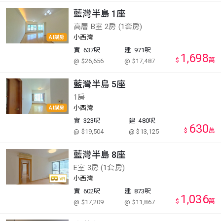
藍灣半島 1座
高層 B室 2房 (1套房)
小西灣
AI講房
實
637呎
建
971呎
1,698
$
萬
@ $26,656
@ $17,487
藍灣半島 5座
1房
小西灣
AI講房
實
323呎
建
480呎
630
$
萬
@ $19,504
@ $13,125
藍灣半島 8座
E室 3房 (1套房)
小西灣
實
602呎
建
873呎
1,036
$
萬
@ $17,209
@ $11,867