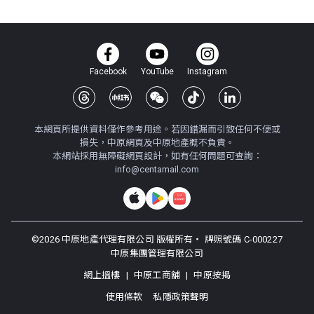
Facebook
YouTube
Instagram
本網頁所提供資料僅作參考用途。若因錯漏而引致任何不便或
損失，中原網頁及中原地產概不負責。
本網站採用無障礙網頁設計，如有任何問題可查詢：
info@centamail.com
©
2026
中原地產代理有限公司 版權所有・
牌照號碼 C-000227
中原集團管理有限公司
網上搵樓
|
中原工商舖
|
中原按揭
使用條款
私隱政策聲明