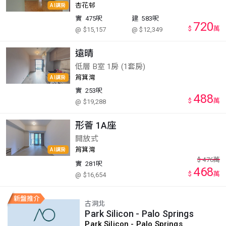
杏花邨
AI講房
實
475呎
建
583呎
720
$
萬
@ $15,157
@ $12,349
遠晴
低層 B室 1房 (1套房)
筲箕灣
AI講房
實
253呎
488
$
萬
@ $19,288
形薈 1A座
開放式
筲箕灣
AI講房
$
476
萬
實
281呎
468
$
萬
@ $16,654
古洞北
Park Silicon - Palo Springs
Park Silicon - Palo Springs