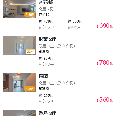
杏花邨
高層 2房
杏花邨
AI裝修
實
453呎
建
556呎
690
$
萬
@ $15,231
@ $12,410
形薈 2座
低層 H室 1房 (1套房)
筲箕灣
實
397呎
780
$
萬
@ $19,647
遠晴
高層 C室 1房 (1套房)
筲箕灣
AI講房
實
276呎
560
$
萬
@ $20,289
香島 3座