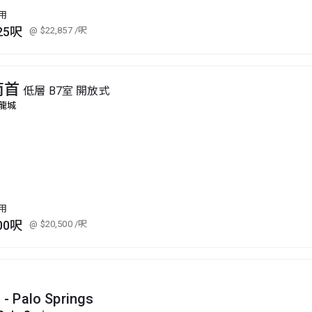
用
25呎
@ $22,857
/呎
南首
低層 B7室 開放式
龍城
用
00呎
@ $20,500
/呎
n - Palo Springs