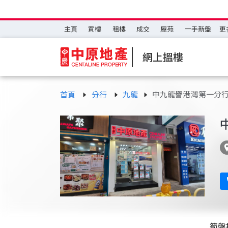
主頁
買樓
租樓
成交
屋苑
一手新盤
更
網上搵樓
九龍
中九龍譽港灣第一分
首頁
分行
筍盤推