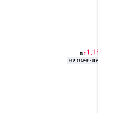
1,180
售
$
萬
月供 $35,948・計算按揭