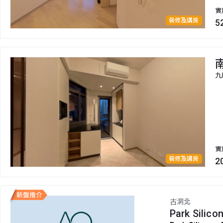
實
裝修及講房
5
九
實
裝修及講房
2
古洞北
Park Silico