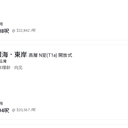
用
88呎
@ $22,842
/呎
環海．東岸
高層 N室(T1a) 開放式
瓜灣
年樓齡
·
向北
用
94呎
@ $20,567
/呎