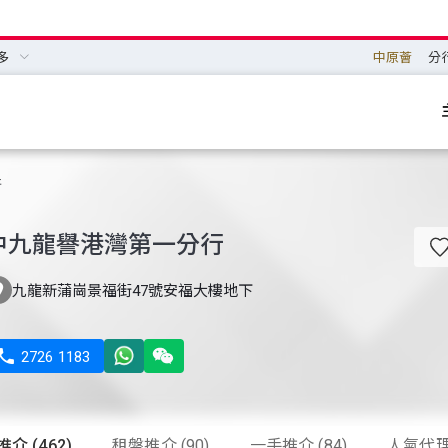
多
中原薈
分
行
中九龍譽港灣第一分行

九龍新蒲崗景福街47號安福大樓地下

2726 1183
介 (462)
租盤推介 (90)
一手推介 (84)
人氣代理 