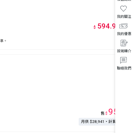
我的關注
594.9
萬
起
*
$
我的優惠
為準。
按揭轉介
聯絡我們
950
售
$
萬
月供 $28,941・計算按揭