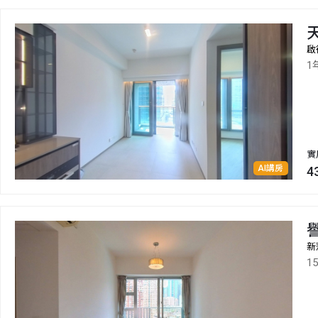
啟
1
實
AI講房
4
新
1