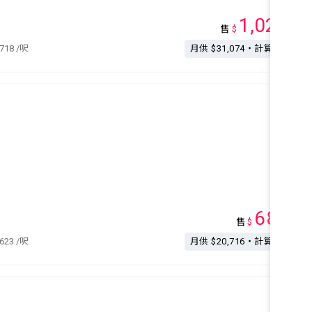
1,020
售
$
萬
,718
/呎
月供 $31,074・計算按揭
680
售
$
萬
,623
/呎
月供 $20,716・計算按揭