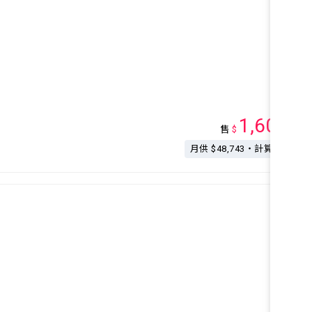
1,600
售
$
萬
月供 $48,743・計算按揭