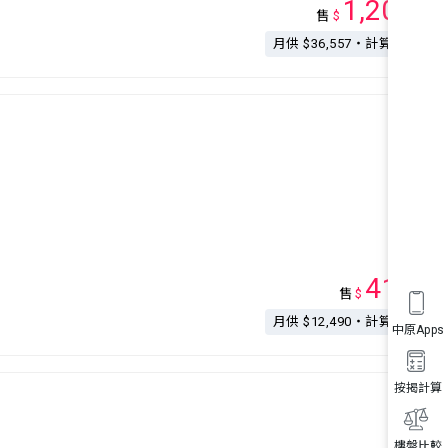
1,200
售
$
萬
月供 $36,557・計算按揭
410
售
$
萬
月供 $12,490・計算按揭
中原Apps
按揭計算
樓盤比較