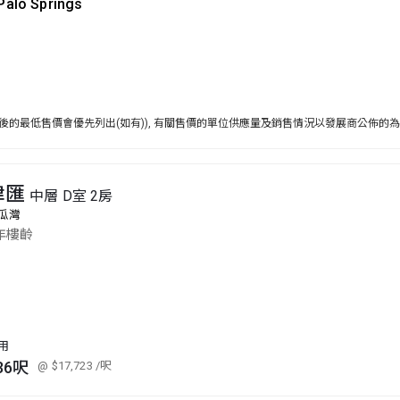
 Palo Springs
後的最低售價會優先列出(如有)), 有關售價的單位供應量及銷售情況以發展商公佈的
津匯
中層 D室 2房
瓜灣
年樓齡
用
36呎
@ $17,723
/呎