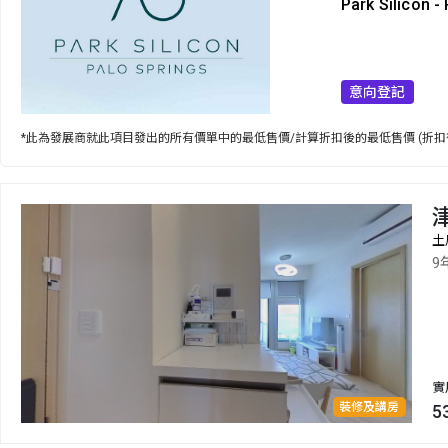
Park Silicon -
意向登記
*此為發展商就此項目發出的所有價單中的最低售價/計算折扣後的最低售價 (折扣
土
9
實
裝修及講房
5