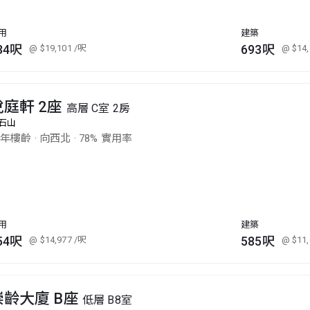
用
建築
34呎
693呎
@ $19,101
/呎
@ $14
悅庭軒 2座
高層 C室 2房
石山
7年樓齡
·
向西北
·
78% 實用率
用
建築
54呎
585呎
@ $14,977
/呎
@ $11
崇齡大廈 B座
低層 B8室