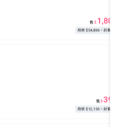
1,800
售
$
萬
月供 $54,836・計算按揭
399
售
$
萬
月供 $12,155・計算按揭