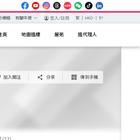
行網絡
有關中原
登入/註冊
繁
HKD
ft²
主頁
地圖搵樓
屋苑
搵代理人
加入關注

分享

傳到手機
(11)