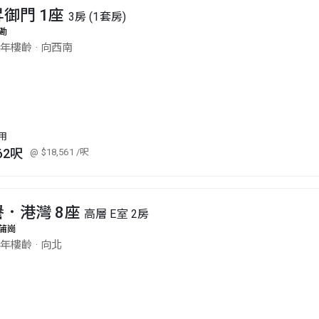
昇御門 1座
3房 (1套房)
磡
3年樓齡
·
向西南
用
62呎
@ $18,561
/呎
譽．港灣 8座
高層 E室 2房
蒲崗
5年樓齡
·
向北