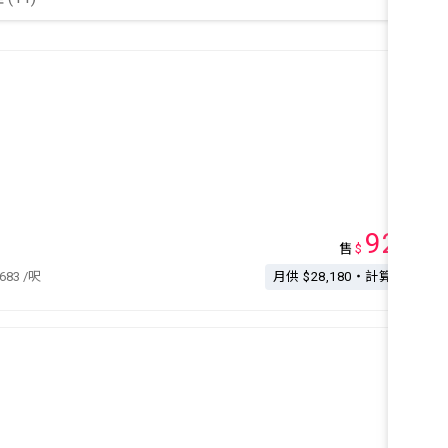
925
售
$
萬
,683
/呎
月供 $28,180・計算按揭