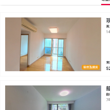
黃
1
實
裝修及講房
5
啟
7