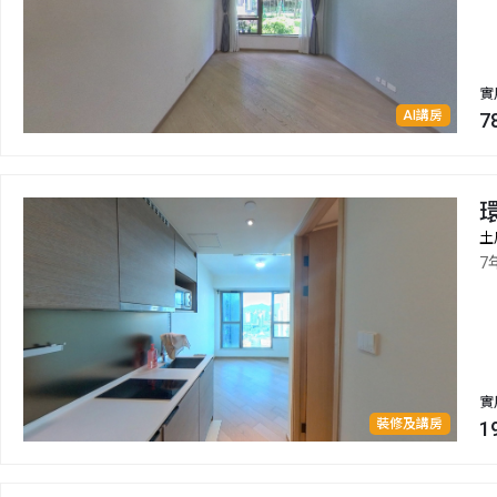
實
AI講房
7
土
7
實
裝修及講房
1