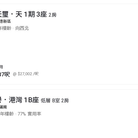
天璽．天 1期 3座
2房
德新區
年樓齡
·
向西北
用
37呎
@ $27,002
/呎
譽．港灣 1B座
低層 B室 2房
蒲崗
5年樓齡
·
77% 實用率