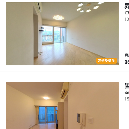
紅
1
實
裝修及講房
8
新
1