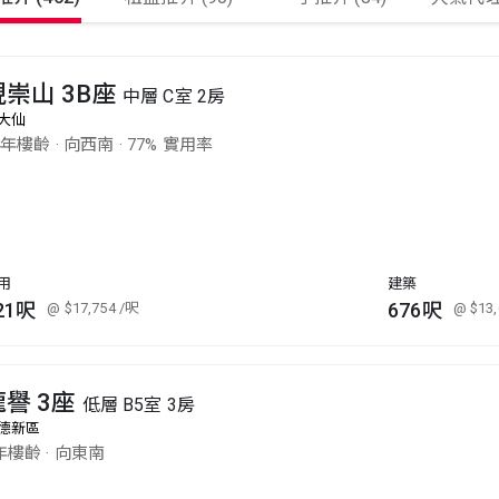
現崇山 3B座
中層 C室 2房
大仙
4年樓齡
·
向西南
·
77% 實用率
用
建築
21呎
676呎
@ $17,754
/呎
@ $13
龍譽 3座
低層 B5室 3房
德新區
年樓齡
·
向東南