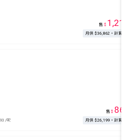
1,210
售
$
萬
月供 $36,862・計算按揭
860
售
$
萬
893
/呎
月供 $26,199・計算按揭