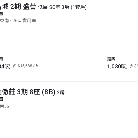
名城 2期 盛薈
低層 SC室 3房 (1套房)
圍
東南
·
76% 實用率
用
建築
84呎
1,030呎
@ $15,688
/呎
@ $
傲莊 3期 8座 (8B)
2房
圍
東北