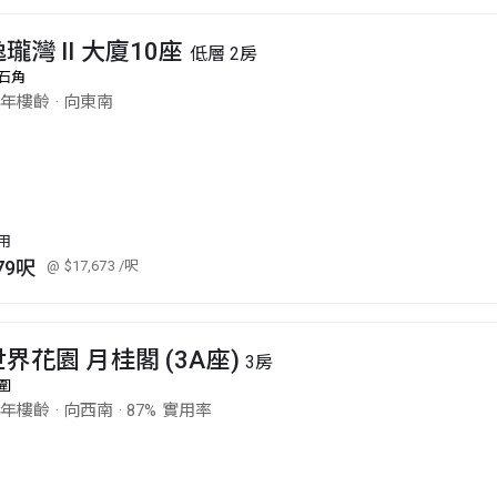
瓏灣 II 大廈10座
低層 2房
石角
1年樓齡
·
向東南
用
79呎
@ $17,673
/呎
世界花園 月桂閣 (3A座)
3房
圍
5年樓齡
·
向西南
·
87% 實用率