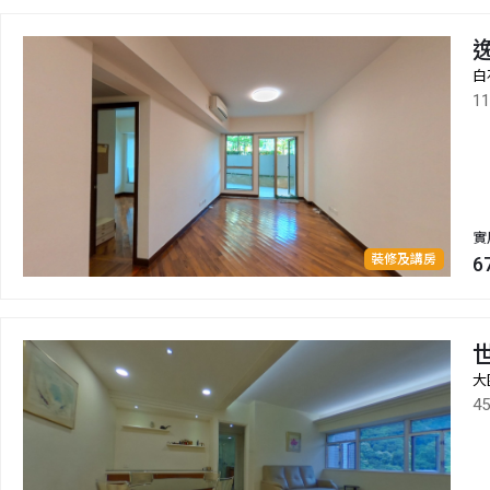
逸
白
1
實
裝修及講房
6
大
4