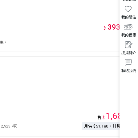
我的關注
393
萬
起
*
$
我的優惠
為準。
按揭轉介
聯絡我們
1,680
售
$
萬
12,923
/呎
月供 $51,180・計算按揭