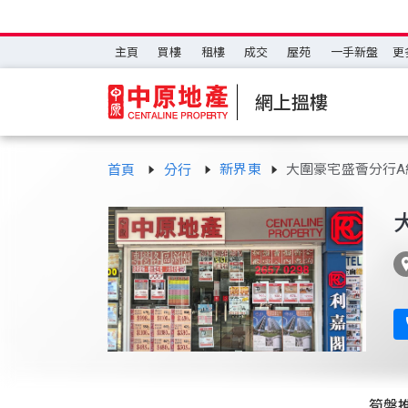
主頁
買樓
租樓
成交
屋苑
一手新盤
更
網上搵樓
新界東
大圍豪宅盛薈分行A
首頁
分行
筍盤推介