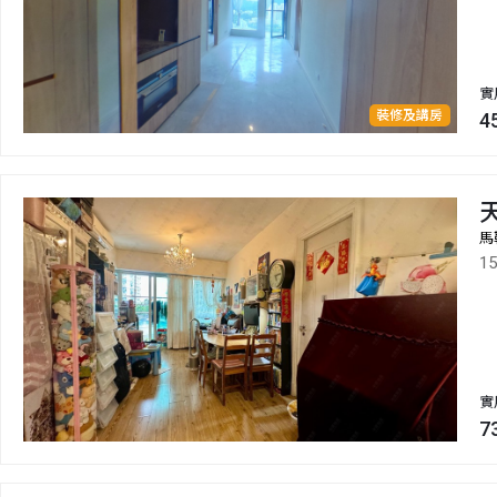
實
裝修及講房
4
馬
1
實
7