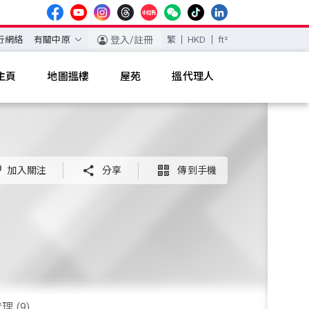
行網絡
有關中原
登入/註冊
繁
HKD
ft²
主頁
地圖搵樓
屋苑
搵代理人
加入關注

分享

傳到手機
 (9)