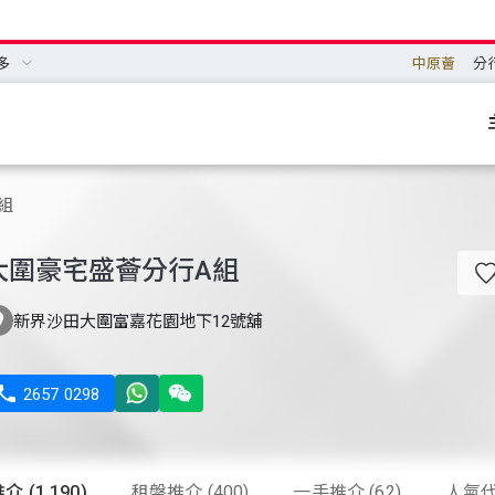
多
中原薈
分
組
大圍豪宅盛薈分行A組

新界沙田大圍富嘉花園地下12號舖

2657 0298
 (1,190)
租盤推介 (400)
一手推介 (62)
人氣代理