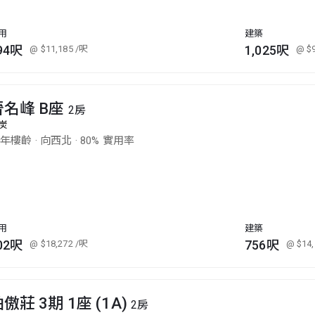
用
建築
94呎
1,025呎
@ $11,185
/呎
@ $
晉名峰 B座
2房
炭
0年樓齡
·
向西北
·
80% 實用率
用
建築
02呎
756呎
@ $18,272
/呎
@ $14
傲莊 3期 1座 (1A)
2房