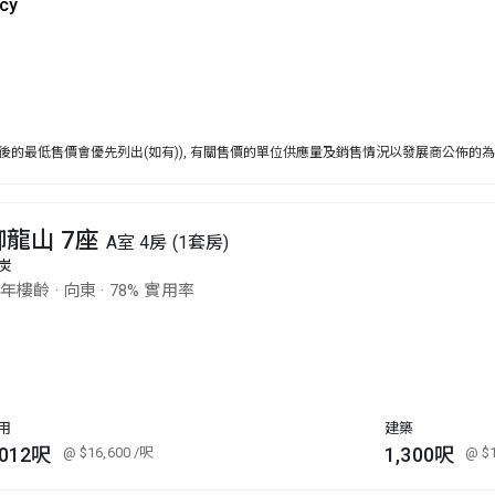
cy
後的最低售價會優先列出(如有)), 有關售價的單位供應量及銷售情況以發展商公佈的
御龍山 7座
A室 4房 (1套房)
炭
7年樓齡
·
向東
·
78% 實用率
用
建築
,012呎
1,300呎
@ $16,600
/呎
@ $