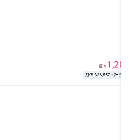
1,200
售
$
萬
月供 $36,557・計算按揭