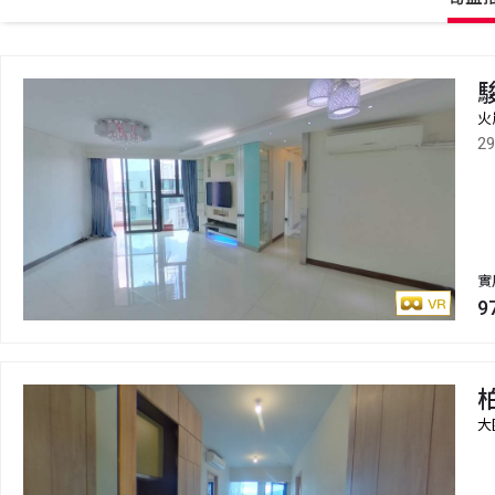
火
2
實
9
柏
大