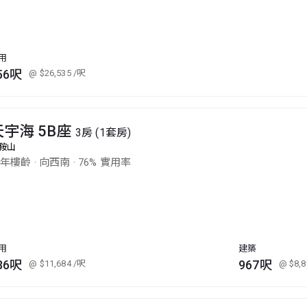
用
56呎
@ $26,535
/呎
天宇海 5B座
3房 (1套房)
鞍山
5年樓齡
·
向西南
·
76% 實用率
用
建築
36呎
967呎
@ $11,684
/呎
@ $8,