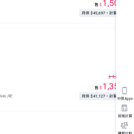
1,500
售
$
萬
月供 $45,697・計算按揭
1,380
$
萬
1,350
售
$
萬
,946
/呎
月供 $41,127・計算按揭
中原Apps
按揭計算
樓盤比較