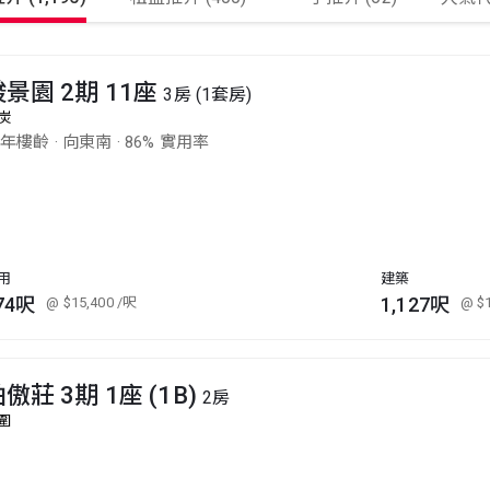
駿景園 2期 11座
3房 (1套房)
炭
9年樓齡
·
向東南
·
86% 實用率
用
建築
74呎
1,127呎
@ $15,400
/呎
@ $
傲莊 3期 1座 (1B)
2房
圍