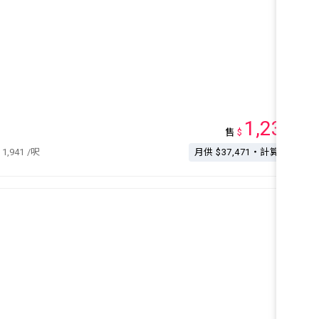
1,230
售
$
萬
11,941
/呎
月供 $37,471・計算按揭