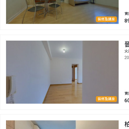
實
裝修及講房
8
火
2
實
裝修及講房
6
柏