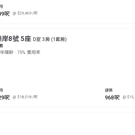
用
09呎
@ $29,469
/呎
溱岸8號 5座
D室 3房 (1套房)
圍
3年樓齡
·
75% 實用率
用
建築
29呎
968呎
@ $18,518
/呎
@ $13