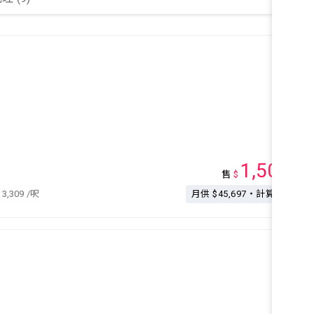
1,500
售
$
萬
13,309
/呎
月供 $45,697・計算按揭