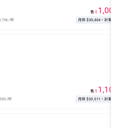
1,000
售
$
萬
9,756
/呎
月供 $30,464・計算按揭
1,100
售
$
萬
,550
/呎
月供 $33,511・計算按揭