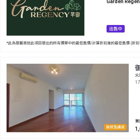
Garden Regen
出售中
*此為發展商就此項目發出的所有價單中的最低售價/計算折扣後的最低售價 (折扣
火
1
實
裝修及講房
1