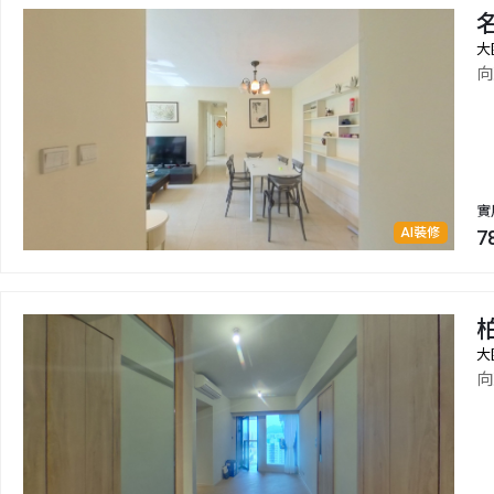
大
向
實
AI裝修
7
柏
大
向