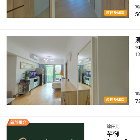
實
裝修及講房
5
大
1
實
裝修及講房
7
錦田北
芊御