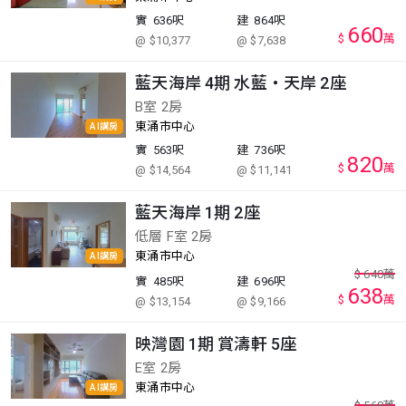
實
636呎
建
864呎
660
$
萬
@ $10,377
@ $7,638
藍天海岸 4期 水藍‧天岸 2座
B室 2房
東涌市中心
AI講房
實
563呎
建
736呎
820
$
萬
@ $14,564
@ $11,141
藍天海岸 1期 2座
低層 F室 2房
東涌市中心
AI講房
$
640
萬
實
485呎
建
696呎
638
$
萬
@ $13,154
@ $9,166
映灣園 1期 賞濤軒 5座
E室 2房
東涌市中心
AI講房
$
568
萬