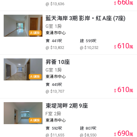
660
$
萬
@ $13,636
藍天海岸 3期 影岸‧紅 A座 (7座)
G室 1房
東涌市中心
AI講房
實
441呎
建
595呎
610
$
萬
@ $13,832
@ $10,252
昇薈 10座
G室 1房
東涌市中心
AI講房
實
445呎
610
$
萬
@ $13,707
東堤灣畔 2期 9座
F室 2房
東涌市中心
AI講房
實
592呎
建
807呎
690
$
萬
@ $11,655
@ $8,550