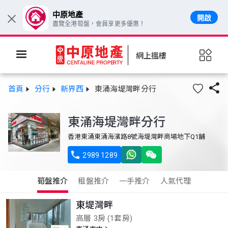
中原地產
開啟
×
盡覽全港筍盤，會員享更多優惠！
網上搵樓

首頁
分行
新界西
東涌海堤灣畔分行
東涌海堤灣畔分行
香港東涌東涌海濱路8號海堤灣畔商場地下Q1舖

2989 1289
筍盤推介
租盤推介
一手推介
人氣代理
東堤灣畔
高層 3房 (1套房)