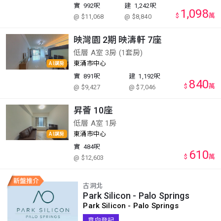
實
992呎
建
1,242呎
1,098
$
萬
@ $11,068
@ $8,840
映灣園 2期 映濤軒 7座
低層 A室 3房 (1套房)
東涌市中心
AI講房
實
891呎
建
1,192呎
840
$
萬
@ $9,427
@ $7,046
昇薈 10座
低層 A室 1房
東涌市中心
AI講房
實
484呎
610
$
萬
@ $12,603
古洞北
Park Silicon - Palo Springs
Park Silicon - Palo Springs
意向登記