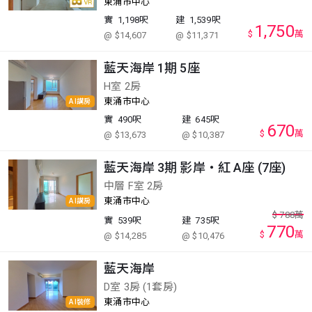
東涌市中心
實
1,198呎
建
1,539呎
1,750
$
萬
@ $14,607
@ $11,371
藍天海岸 1期 5座
H室 2房
東涌市中心
AI講房
實
490呎
建
645呎
670
$
萬
@ $13,673
@ $10,387
藍天海岸 3期 影岸‧紅 A座 (7座)
中層 F室 2房
東涌市中心
AI講房
$
788
萬
實
539呎
建
735呎
770
$
萬
@ $14,285
@ $10,476
藍天海岸
D室 3房 (1套房)
東涌市中心
AI裝修