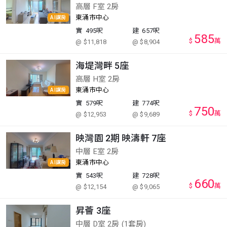
高層 F室 2房
東涌市中心
AI講房
實
495呎
建
657呎
585
$
萬
@ $11,818
@ $8,904
海堤灣畔 5座
高層 H室 2房
東涌市中心
AI講房
實
579呎
建
774呎
750
$
萬
@ $12,953
@ $9,689
映灣園 2期 映濤軒 7座
中層 E室 2房
東涌市中心
AI講房
實
543呎
建
728呎
660
$
萬
@ $12,154
@ $9,065
昇薈 3座
中層 D室 2房 (1套房)