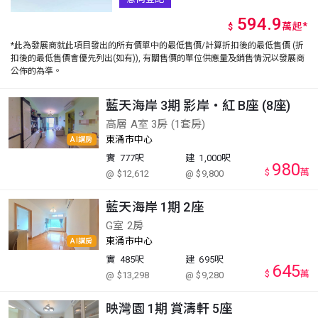
594.9
萬
起
*
$
*此為發展商就此項目發出的所有價單中的最低售價/計算折扣後的最低售價 (折
扣後的最低售價會優先列出(如有)), 有關售價的單位供應量及銷售情況以發展商
公佈的為準。
藍天海岸 3期 影岸‧紅 B座 (8座)
高層 A室 3房 (1套房)
東涌市中心
AI講房
實
777呎
建
1,000呎
980
$
萬
@ $12,612
@ $9,800
藍天海岸 1期 2座
G室 2房
東涌市中心
AI講房
實
485呎
建
695呎
645
$
萬
@ $13,298
@ $9,280
映灣園 1期 賞濤軒 5座