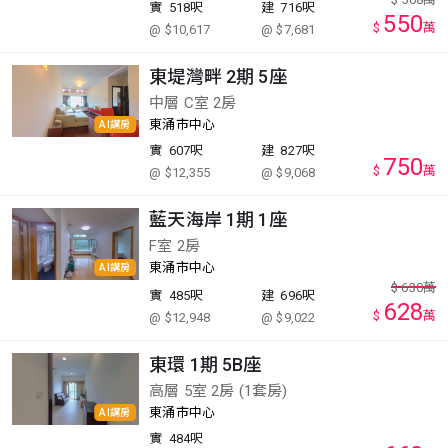
實
518呎
建
716呎
550
$
萬
@ $10,617
@ $7,681
東堤灣畔 2期 5座
中層 C室 2房
東涌市中心
AI講房
實
607呎
建
827呎
750
$
萬
@ $12,355
@ $9,068
藍天海岸 1期 1座
F室 2房
東涌市中心
AI講房
$
630
萬
實
485呎
建
696呎
628
$
萬
@ $12,948
@ $9,022
東環 1期 5B座
高層 5室 2房 (1套房)
東涌市中心
AI講房
實
484呎