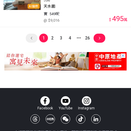
3房
天水圍
AI裝修
實
549呎
495
$
萬
@ $9,016
1
2
3
4
26
Facebook
YouTube
Instagram