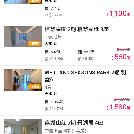
天水圍
AI講房
實
721呎
1,100
$
萬
@ $15,256
栢慧豪園 2期 栢慧豪廷 8座
中層 2房
天水圍
AI講房
$
570
萬
實
502呎
建
652呎
550
$
萬
@ $10,956
@ $8,435
WETLAND SEASONS PARK 2期 別
墅6
4房
AI講房
天水圍
$
1,680
萬
實
1,068呎
1,580
$
萬
@ $14,794
嘉湖山莊 7期 景湖居 4座
中層 B室 3房 (2套房)