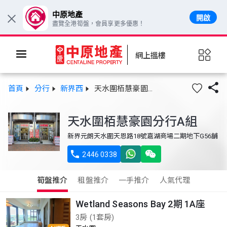
中原地產
開啟
×
盡覽全港筍盤，會員享更多優惠！
網上搵樓

首頁
分行
新界西
天水圍栢慧豪園分行A組
天水圍栢慧豪園分行A組
新界元朗天水圍天恩路18號嘉湖商場二期地下G56舖

2446 0338
筍盤推介
租盤推介
一手推介
人氣代理
Wetland Seasons Bay 2期 1A座
3房 (1套房)