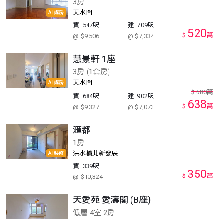
3房
天水圍
AI講房
實
547呎
建
709呎
520
$
萬
@ $9,506
@ $7,334
慧景軒 1座
3房 (1套房)
天水圍
AI講房
$
680
萬
實
684呎
建
902呎
638
$
萬
@ $9,327
@ $7,073
滙都
1房
洪水橋北新發展
AI裝修
實
339呎
350
$
萬
@ $10,324
天愛苑 愛濤閣 (B座)
低層 4室 2房