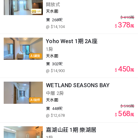
開放式
天水圍
$
410
萬
實
268呎
378
$
萬
@ $14,104
Yoho West 1期 2A座
1房
天水圍
AI講房
實
302呎
450
$
萬
@ $14,900
WETLAND SEASONS BAY
中層 2房
天水圍
AI裝修
$
590
萬
實
448呎
568
$
萬
@ $12,678
嘉湖山莊 1期 樂湖居