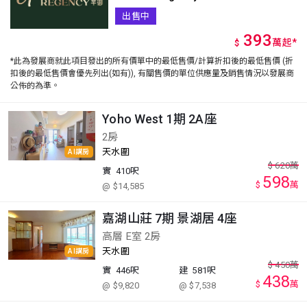
出售中
393
萬
起
*
$
*此為發展商就此項目發出的所有價單中的最低售價/計算折扣後的最低售價 (折
扣後的最低售價會優先列出(如有)), 有關售價的單位供應量及銷售情況以發展商
公佈的為準。
Yoho West 1期 2A座
2房
天水圍
AI講房
$
620
萬
實
410呎
598
$
萬
@ $14,585
嘉湖山莊 7期 景湖居 4座
高層 E室 2房
天水圍
AI講房
$
450
萬
實
446呎
建
581呎
438
$
萬
@ $9,820
@ $7,538