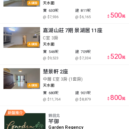
天水圍
AI講房
實
630呎
建
811呎
500
$
萬
@ $7,936
@ $6,165
嘉湖山莊 7期 景湖居 11座
C室 3房
天水圍
AI講房
實
546呎
建
709呎
520
$
萬
@ $9,523
@ $7,334
慧景軒 2座
中層 E室 3房 (1套房)
天水圍
AI講房
實
680呎
建
901呎
800
$
萬
@ $11,764
@ $8,879
錦田北
芊御
Garden Regency