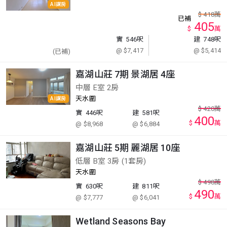
AI講房
$
418
萬
已補
405
$
萬
實
546呎
建
748呎
@ $7,417
@ $5,414
(已補)
嘉湖山莊 7期 景湖居 4座
中層 E室 2房
天水圍
AI講房
$
420
萬
實
446呎
建
581呎
400
$
萬
@ $8,968
@ $6,884
嘉湖山莊 5期 麗湖居 10座
低層 B室 3房 (1套房)
天水圍
$
498
萬
實
630呎
建
811呎
490
$
萬
@ $7,777
@ $6,041
Wetland Seasons Bay