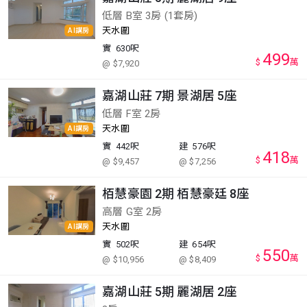
低層 B室 3房 (1套房)
天水圍
AI講房
實
630呎
499
$
萬
@ $7,920
嘉湖山莊 7期 景湖居 5座
低層 F室 2房
天水圍
AI講房
實
442呎
建
576呎
418
$
萬
@ $9,457
@ $7,256
栢慧豪園 2期 栢慧豪廷 8座
高層 G室 2房
天水圍
AI講房
實
502呎
建
654呎
550
$
萬
@ $10,956
@ $8,409
嘉湖山莊 5期 麗湖居 2座