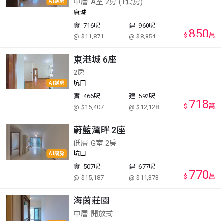
中層 A室 2房 (1套房)
AI講房
康城
實
716呎
建
960呎
850
$
萬
@ $11,871
@ $8,854
東港城 6座
2房
坑口
AI講房
實
466呎
建
592呎
718
$
萬
@ $15,407
@ $12,128
蔚藍灣畔 2座
低層 G室 2房
坑口
AI講房
實
507呎
建
677呎
770
$
萬
@ $15,187
@ $11,373
海茵莊園
中層 開放式