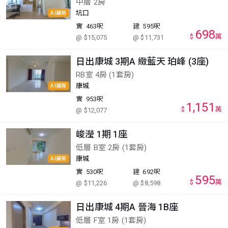
中層 2房
坑口
AI講房
實
463呎
建
595呎
698
$
萬
@ $15,075
@ $11,731
日出康城 3期A 緻藍天 珀峰 (3座)
RB室 4房 (1套房)
康城
AI講房
實
953呎
1,151
$
萬
@ $12,077
峻瀅 1期 1座
低層 B室 2房 (1套房)
康城
AI講房
實
530呎
建
692呎
595
$
萬
@ $11,226
@ $8,598
日出康城 4期A 晉海 1B座
低層 F室 1房 (1套房)