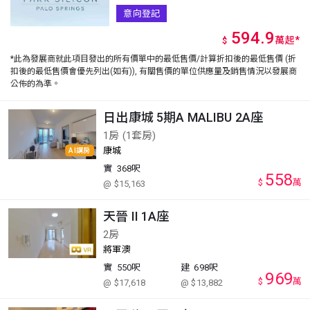
意向登記
594.9
萬
起
*
$
*此為發展商就此項目發出的所有價單中的最低售價/計算折扣後的最低售價 (折
扣後的最低售價會優先列出(如有)), 有關售價的單位供應量及銷售情況以發展商
公佈的為準。
日出康城 5期A MALIBU 2A座
1房 (1套房)
康城
AI講房
實
368呎
558
$
萬
@ $15,163
天晉 II 1A座
2房
將軍澳
實
550呎
建
698呎
969
$
萬
@ $17,618
@ $13,882