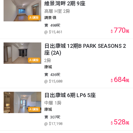
維景灣畔 2期 9座
高層 H室 2房
調景嶺
AI講房
實
498呎
770
$
萬
@ $15,461
日出康城 12期B PARK SEASONS 2
座 (2A)
2房
AI講房
康城
實
436呎
684
$
萬
@ $15,688
日出康城 6期 LP6 5座
中層 1房
康城
AI講房
實
307呎
528
$
萬
@ $17,198