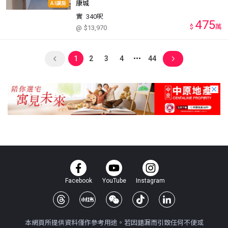
康城
AI講房
實
340呎
475
$
萬
@ $13,970
1
2
3
4
44
Facebook
YouTube
Instagram
本網頁所提供資料僅作參考用途。若因錯漏而引致任何不便或