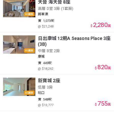
天晉 海天晉 8座
高層 D室 3房 (1套房)
將軍澳
AI講房
實
1,073呎
2,280
$
萬
@ $21,248
日出康城 12期A Seasons Place 3座
(3B)
中層 B室 2房
AI講房
康城
實
449呎
820
$
萬
@ $18,262
新寶城 2座
低層 3房
坑口
AI講房
實
548呎
755
$
萬
@ $13,777