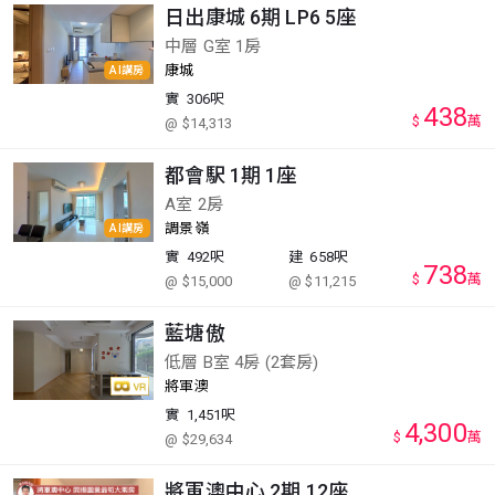
日出康城 6期 LP6 5座
中層 G室 1房
康城
AI講房
實
306呎
438
$
萬
@ $14,313
都會駅 1期 1座
A室 2房
調景嶺
AI講房
實
492呎
建
658呎
738
$
萬
@ $15,000
@ $11,215
藍塘傲
低層 B室 4房 (2套房)
將軍澳
實
1,451呎
4,300
$
萬
@ $29,634
將軍澳中心 2期 12座