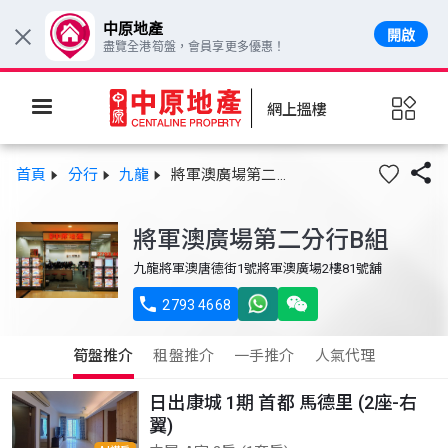
中原地產
開啟
×
盡覽全港筍盤，會員享更多優惠！
網上搵樓

首頁
分行
九龍
將軍澳廣場第二分行B組
將軍澳廣場第二分行B組
九龍將軍澳唐德街1號將軍澳廣場2樓81號舖

2793 4668
筍盤推介
租盤推介
一手推介
人氣代理
日出康城 1期 首都 馬德里 (2座-右
翼)