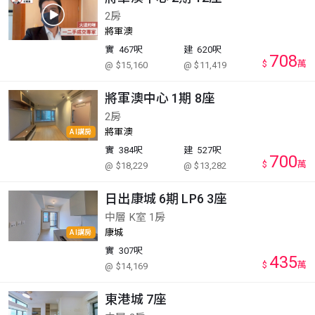
2房
將軍澳
實
467呎
建
620呎
708
$
萬
@ $15,160
@ $11,419
將軍澳中心 1期 8座
2房
將軍澳
AI講房
實
384呎
建
527呎
700
$
萬
@ $18,229
@ $13,282
日出康城 6期 LP6 3座
中層 K室 1房
康城
AI講房
實
307呎
435
$
萬
@ $14,169
東港城 7座