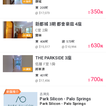
康城
AI裝修
實
205呎
350
$
萬
@ $17,073
新都城 3期 都會豪庭 4座
C室 2房
寶琳
AI講房
實
406呎
建
573呎
630
$
萬
@ $15,517
@ $10,994
THE PARKSIDE 3座
低層 F室 1房
將軍澳
AI講房
實
401呎
700
$
萬
@ $17,456
古洞北
Park Silicon - Palo Springs
Park Silicon - Palo Springs