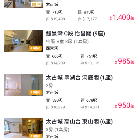
太古城
實
718呎
建
815呎
1,400
$
萬
@ $19,498
@ $17,177
鯉景灣 C段 怡昌閣 (9座)
中層 B室 3房 (1套房)
西灣河
AI講房
實
666呎
建
751呎
985
$
萬
@ $14,789
@ $13,115
太古城 翠湖台 洞庭閣 (1座)
2房
太古城
AI講房
實
580呎
建
678呎
950
$
萬
@ $16,379
@ $14,011
太古城 高山台 東山閣 (6座)
3房 (1套房)
太古城
AI講房