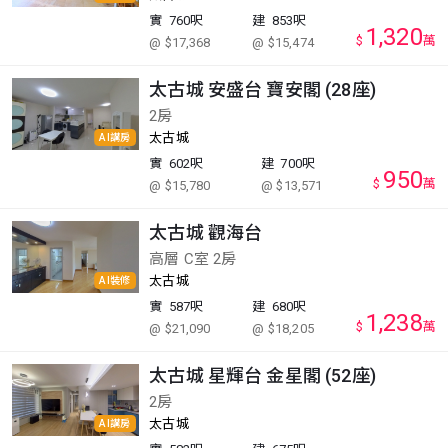
實
760呎
建
853呎
1,320
$
萬
@ $17,368
@ $15,474
太古城 安盛台 寶安閣 (28座)
2房
太古城
AI講房
實
602呎
建
700呎
950
$
萬
@ $15,780
@ $13,571
太古城 觀海台
高層 C室 2房
太古城
AI裝修
實
587呎
建
680呎
1,238
$
萬
@ $21,090
@ $18,205
太古城 星輝台 金星閣 (52座)
2房
太古城
AI講房