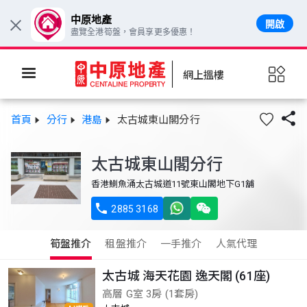
中原地產
開啟
×
盡覽全港筍盤，會員享更多優惠！
網上搵樓

首頁
分行
港島
太古城東山閣分行
太古城東山閣分行
香港鰂魚涌太古城道11號東山閣地下G1舖

2885 3168
筍盤推介
租盤推介
一手推介
人氣代理
太古城 海天花園 逸天閣 (61座)
高層 G室 3房 (1套房)