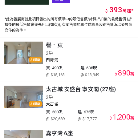
393
萬
起
*
$
*此為發展商就此項目發出的所有價單中的最低售價/計算折扣後的最低售價 (折
扣後的最低售價會優先列出(如有)), 有關售價的單位供應量及銷售情況以發展商
公佈的為準。
譽．東
2房
西灣河
AI講房
實
490呎
建
638呎
890
$
萬
@ $18,163
@ $13,949
太古城 安盛台 寧安閣 (27座)
2房
太古城
AI講房
實
580呎
建
675呎
1,200
$
萬
@ $20,689
@ $17,777
嘉亨灣 6座