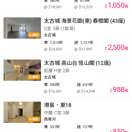
實
582呎
建
675呎
1,050
$
萬
@ $18,041
@ $15,555
太古城 海景花園(東) 春櫻閣 (43座)
G室 3房 (1套房)
太古城
AI講房
實
1,015呎
建
1,137呎
2,500
$
萬
@ $24,630
@ $21,987
太古城 高山台 恆山閣 (12座)
低層 H室 2房
太古城
AI講房
實
593呎
建
691呎
988
$
萬
@ $16,661
@ $14,298
港島．東18
中層 C室 3房
西灣河
AI講房
實
531呎
建
737呎
850