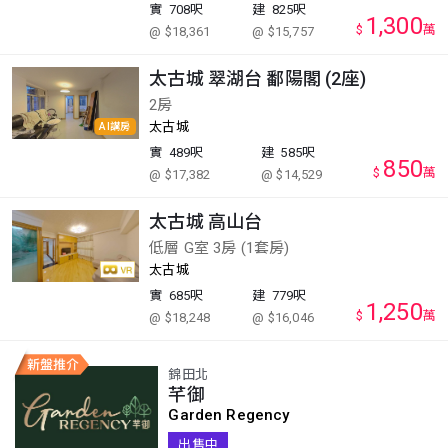
實
708呎
建
825呎
1,300
$
萬
@ $18,361
@ $15,757
太古城 翠湖台 鄱陽閣 (2座)
2房
太古城
AI講房
實
489呎
建
585呎
850
$
萬
@ $17,382
@ $14,529
太古城 高山台
低層 G室 3房 (1套房)
太古城
實
685呎
建
779呎
1,250
$
萬
@ $18,248
@ $16,046
錦田北
芊御
Garden Regency
出售中