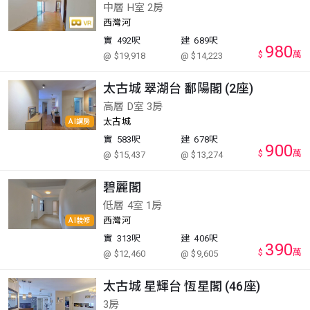
中層 H室 2房
西灣河
實
492呎
建
689呎
980
$
萬
@ $19,918
@ $14,223
太古城 翠湖台 鄱陽閣 (2座)
高層 D室 3房
太古城
AI講房
實
583呎
建
678呎
900
$
萬
@ $15,437
@ $13,274
碧麗閣
低層 4室 1房
西灣河
AI裝修
實
313呎
建
406呎
390
$
萬
@ $12,460
@ $9,605
太古城 星輝台 恆星閣 (46座)
3房