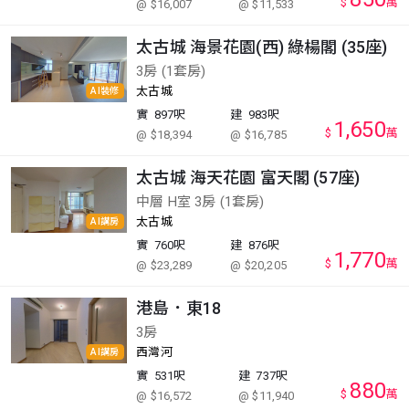
$
萬
@ $16,007
@ $11,533
太古城 海景花園(西) 綠楊閣 (35座)
3房 (1套房)
太古城
AI裝修
實
897呎
建
983呎
1,650
$
萬
@ $18,394
@ $16,785
太古城 海天花園 富天閣 (57座)
中層 H室 3房 (1套房)
太古城
AI講房
實
760呎
建
876呎
1,770
$
萬
@ $23,289
@ $20,205
港島．東18
3房
西灣河
AI講房
實
531呎
建
737呎
880
$
萬
@ $16,572
@ $11,940