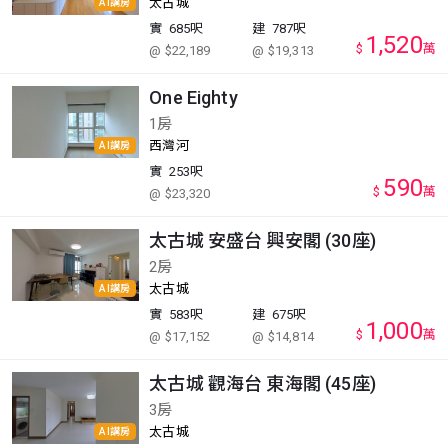
太古城
AI講房
實
685呎
建
787呎
1,520
$
萬
@ $22,189
@ $19,313
One Eighty
1房
西灣河
AI講房
實
253呎
590
$
萬
@ $23,320
太古城 安盛台 興安閣 (30座)
2房
太古城
AI講房
實
583呎
建
675呎
1,000
$
萬
@ $17,152
@ $14,814
太古城 觀海台 東海閣 (45座)
3房
太古城
AI講房