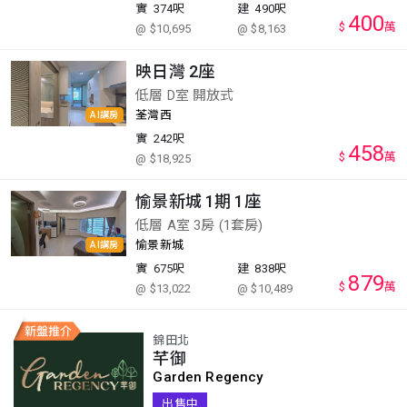
實
374呎
建
490呎
400
$
萬
@ $10,695
@ $8,163
映日灣 2座
低層 D室 開放式
荃灣西
AI講房
實
242呎
458
$
萬
@ $18,925
愉景新城 1期 1座
低層 A室 3房 (1套房)
愉景新城
AI講房
實
675呎
建
838呎
879
$
萬
@ $13,022
@ $10,489
錦田北
芊御
Garden Regency
出售中