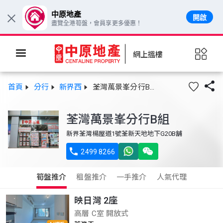
中原地產
開啟
×
盡覽全港筍盤，會員享更多優惠！
網上搵樓

首頁
分行
新界西
荃灣萬景峯分行B組
荃灣萬景峯分行B組
新界荃灣楊屋道1號荃新天地地下G20B舖

2499 8266
筍盤推介
租盤推介
一手推介
人氣代理
映日灣 2座
高層 C室 開放式