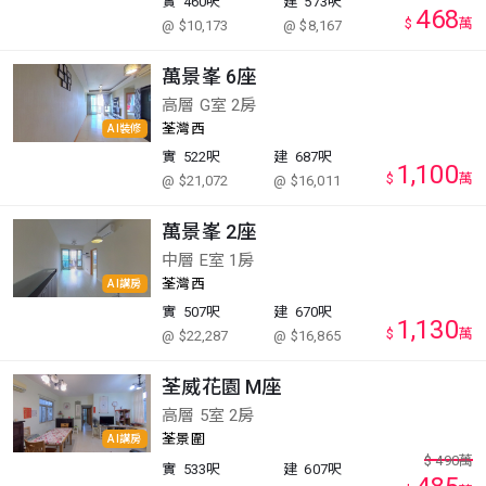
實
460呎
建
573呎
468
$
萬
@ $10,173
@ $8,167
萬景峯 6座
高層 G室 2房
荃灣西
AI裝修
實
522呎
建
687呎
1,100
$
萬
@ $21,072
@ $16,011
萬景峯 2座
中層 E室 1房
荃灣西
AI講房
實
507呎
建
670呎
1,130
$
萬
@ $22,287
@ $16,865
荃威花園 M座
高層 5室 2房
荃景圍
AI講房
$
490
萬
實
533呎
建
607呎