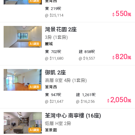
荃灣西
AI講房
實
219呎
550
$
萬
@ $25,114
灣景花園 2座
3房 (1套房)
麗城
AI講房
實
702呎
建
858呎
820
$
萬
@ $11,680
@ $9,557
御凱 2座
高層 B室 4房 (1套房)
荃灣西
AI講房
實
947呎
建
1,261呎
2,050
$
萬
@ $21,647
@ $16,256
荃灣中心 南寧樓 (16座)
低層 H室 2房
荃景圍
AI講房