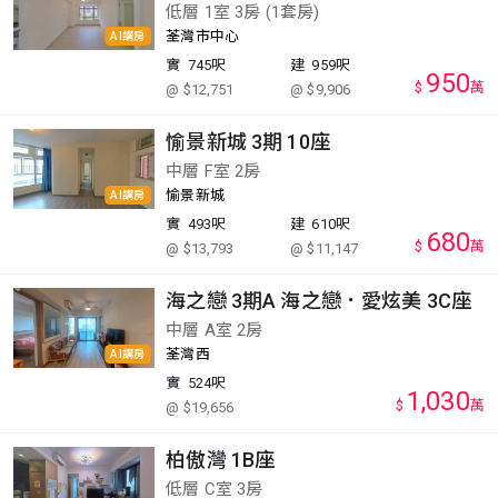
低層 1室 3房 (1套房)
荃灣市中心
AI講房
實
745呎
建
959呎
950
$
萬
@ $12,751
@ $9,906
愉景新城 3期 10座
中層 F室 2房
愉景新城
AI講房
實
493呎
建
610呎
680
$
萬
@ $13,793
@ $11,147
海之戀 3期A 海之戀．愛炫美 3C座
中層 A室 2房
荃灣西
AI講房
實
524呎
1,030
$
萬
@ $19,656
柏傲灣 1B座
低層 C室 3房