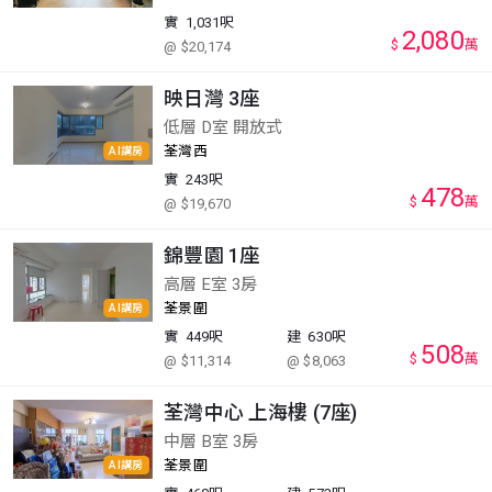
實
1,031呎
2,080
$
萬
@ $20,174
映日灣 3座
低層 D室 開放式
荃灣西
AI講房
實
243呎
478
$
萬
@ $19,670
錦豐園 1座
高層 E室 3房
荃景圍
AI講房
實
449呎
建
630呎
508
$
萬
@ $11,314
@ $8,063
荃灣中心 上海樓 (7座)
中層 B室 3房
荃景圍
AI講房