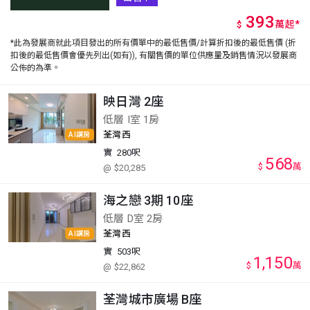
393
萬
起
*
$
*此為發展商就此項目發出的所有價單中的最低售價/計算折扣後的最低售價 (折
扣後的最低售價會優先列出(如有)), 有關售價的單位供應量及銷售情況以發展商
公佈的為準。
映日灣 2座
低層 I室 1房
荃灣西
AI講房
實
280呎
568
$
萬
@ $20,285
海之戀 3期 10座
低層 D室 2房
荃灣西
AI講房
實
503呎
1,150
$
萬
@ $22,862
荃灣城市廣場 B座