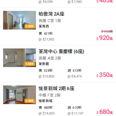
485
$
萬
@ $9,099
@ $7,990
柏傲灣 2A座
高層 C室 1房
荃灣西
AI講房
$
950
萬
實
421呎
920
$
萬
@ $21,852
荃灣中心 重慶樓 (6座)
高層 A室 2房
荃景圍
AI講房
實
324呎
建
413呎
350
$
萬
@ $10,802
@ $8,474
愉景新城 2期 6座
中層 F室 2房
愉景新城
AI講房
實
485呎
建
610呎
680
$
萬
@ $14,020
@ $11,147