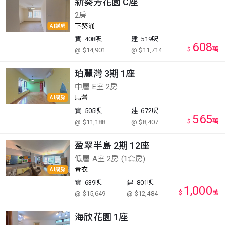
新葵芳花園 C座
2房
下葵涌
AI講房
實
408呎
建
519呎
608
$
萬
@ $14,901
@ $11,714
珀麗灣 3期 1座
中層 E室 2房
馬灣
AI講房
實
505呎
建
672呎
565
$
萬
@ $11,188
@ $8,407
盈翠半島 2期 12座
低層 A室 2房 (1套房)
青衣
AI講房
實
639呎
建
801呎
1,000
$
萬
@ $15,649
@ $12,484
海欣花園 1座