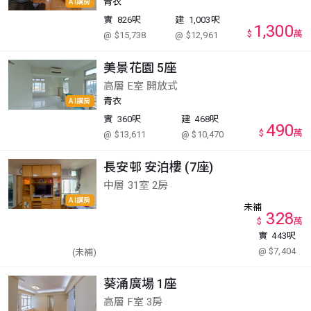
青衣
AI講房
實
826呎
建
1,003呎
1,300
$
萬
@ $15,738
@ $12,961
美景花園 5座
高層 E室 開放式
青衣
AI講房
實
360呎
建
468呎
490
$
萬
@ $13,611
@ $10,470
長安邨 安泊樓 (7座)
中層 31室 2房
AI講房
未補
328
$
萬
實
443呎
@ $7,404
(未補)
葵涌廣場 1座
高層 F室 3房