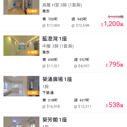
高層 H室 3房 (1套房)
青衣
AI講房
$
1,250
萬
實
703呎
建
945呎
1,200
$
萬
@ $17,069
@ $12,698
藍澄灣 1座
中層 3房 (1套房)
青衣
AI講房
實
690呎
建
957呎
795
$
萬
@ $11,521
@ $8,307
葵涌廣場 1座
1房
下葵涌
AI講房
實
318呎
建
437呎
538
$
萬
@ $16,918
@ $12,311
葵芳閣 1座