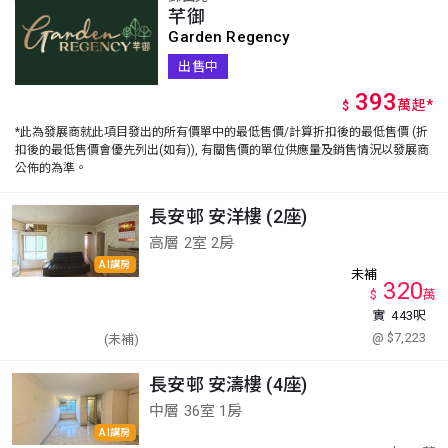
芊御
Garden Regency
出售中
393
萬
起
*
$
*此為發展商就此項目發出的所有價單中的最低售價/計算折扣後的最低售價 (折
扣後的最低售價會優先列出(如有)), 有關售價的單位供應量及銷售情況以發展商
公佈的為準。
長安邨 安洋樓 (2座)
高層 2室 2房
AI講房
未補
320
$
萬
實
443呎
@ $7,223
(未補)
長安邨 安濤樓 (4座)
中層 36室 1房
AI講房