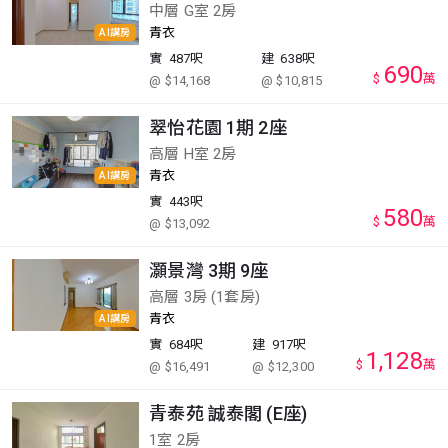
中層 G室 2房
青衣
AI講房
實
487呎
建
638呎
690
$
萬
@ $14,168
@ $10,815
翠怡花園 1期 2座
高層 H室 2房
青衣
AI講房
實
443呎
580
$
萬
@ $13,092
灝景灣 3期 9座
高層 3房 (1套房)
青衣
AI講房
實
684呎
建
917呎
1,128
$
萬
@ $16,491
@ $12,300
青泰苑 誠泰閣 (E座)
1室 2房