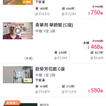
下葵涌
AI講房
$
780
萬
實
493呎
建
666呎
750
$
萬
@ $15,212
@ $11,261
青華苑 華碧閣 (C座)
中層 9室 3房
$
498
萬
未補
468
$
萬
實
645呎
建
827呎
@ $7,255
@ $5,659
(未補)
新葵芳花園 C座
中層 1室 2房
下葵涌
實
418呎
建
510呎
580
$
萬
@ $13,875
@ $11,372
錦田北