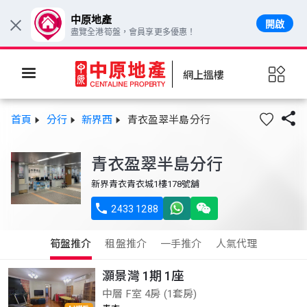
中原地產
開啟
×
盡覽全港筍盤，會員享更多優惠！
網上搵樓

首頁
分行
新界西
青衣盈翠半島分行
青衣盈翠半島分行
新界青衣青衣城1樓178號舖

2433 1288
筍盤推介
租盤推介
一手推介
人氣代理
灝景灣 1期 1座
中層 F室 4房 (1套房)