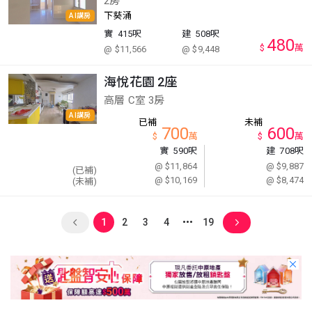
2房
下葵涌
AI講房
實
415呎
建
508呎
480
$
萬
@ $11,566
@ $9,448
海悅花園 2座
高層 C室 3房
AI講房
已補
未補
700
600
$
萬
$
萬
實
590呎
建
708呎
@ $11,864
@ $9,887
(已補)
@ $10,169
@ $8,474
(未補)
1
2
3
4
19