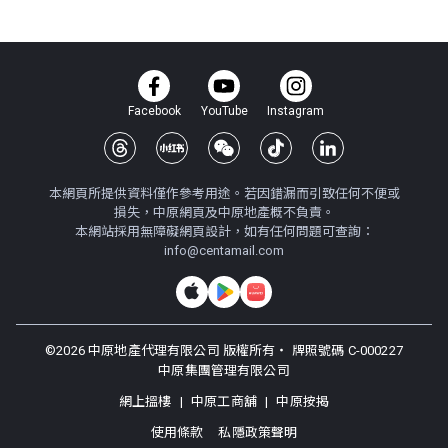
Facebook
YouTube
Instagram
本網頁所提供資料僅作參考用途。若因錯漏而引致任何不便或
損失，中原網頁及中原地產概不負責。
本網站採用無障礙網頁設計，如有任何問題可查詢：
info@centamail.com
©
2026
中原地產代理有限公司 版權所有・
牌照號碼 C-000227
中原集團管理有限公司
網上搵樓
|
中原工商舖
|
中原按揭
使用條款
私隱政策聲明