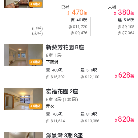
AI講房
已補
未補
470
380
$
萬
$
萬
實
401呎
建
516呎
@ $11,720
@ $9,108
(已補)
@ $9,476
@ $7,364
(未補)
新葵芳花園 B座
6室 1房
下葵涌
AI講房
實
408呎
建
519呎
628
$
萬
@ $15,392
@ $12,100
宏福花園 2座
E室 3房 (1套房)
青衣
AI講房
實
706呎
建
813呎
820
$
萬
@ $11,614
@ $10,086
灝景灣 3期 8座