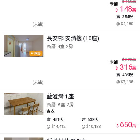
$
160
萬
未補
148
$
萬
實
354呎
@ $4,180
(未補)
長安邨 安清樓 (10座)
高層 4室 2房
AI講房
$
320
萬
未補
316
$
萬
實
439呎
@ $7,198
(未補)
藍澄灣 1座
高層 A室 2房
青衣
實
451呎
建
638呎
650
$
萬
@ $14,412
@ $10,188