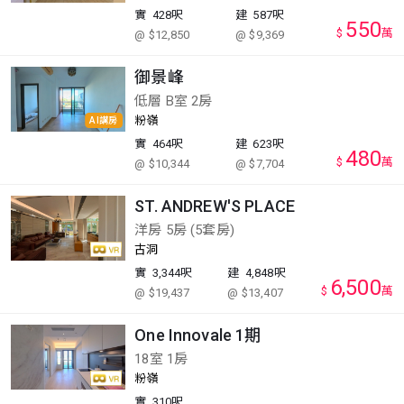
實
428呎
建
587呎
550
$
萬
@ $12,850
@ $9,369
御景峰
低層 B室 2房
粉嶺
AI講房
實
464呎
建
623呎
480
$
萬
@ $10,344
@ $7,704
ST. ANDREW'S PLACE
洋房 5房 (5套房)
古洞
實
3,344呎
建
4,848呎
6,500
$
萬
@ $19,437
@ $13,407
One Innovale 1期
18室 1房
粉嶺
實
310呎