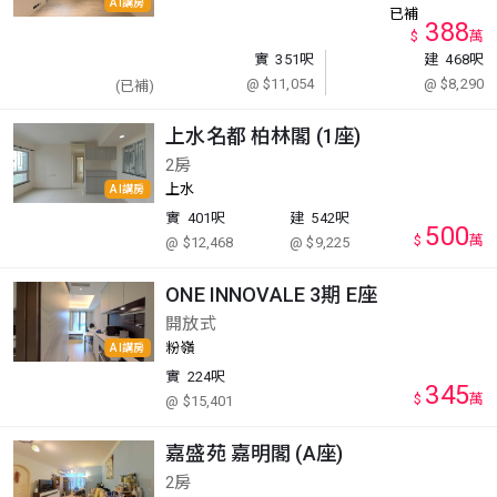
AI講房
已補
388
$
萬
實
351呎
建
468呎
@ $11,054
@ $8,290
(已補)
上水名都 柏林閣 (1座)
2房
上水
AI講房
實
401呎
建
542呎
500
$
萬
@ $12,468
@ $9,225
ONE INNOVALE 3期 E座
開放式
粉嶺
AI講房
實
224呎
345
$
萬
@ $15,401
嘉盛苑 嘉明閣 (A座)
2房