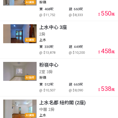
粉嶺
AI講房
實
468呎
建
660呎
550
$
萬
@ $11,752
@ $8,333
上水中心 3座
2房
上水
AI講房
實
330呎
建
449呎
458
$
萬
@ $13,878
@ $10,200
粉嶺中心
2室 3房
粉嶺
AI裝修
實
512呎
建
665呎
538
$
萬
@ $10,507
@ $8,090
上水名都 紐約閣 (2座)
中層 2房
上水
AI講房