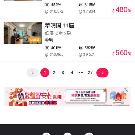
實
454呎
建
615呎
480
$
萬
@ $10,572
@ $7,804
牽晴間 11座
低層 C室 2房
粉嶺
AI講房
實
401呎
建
582呎
560
$
萬
@ $13,965
@ $9,621
1
2
3
4
27