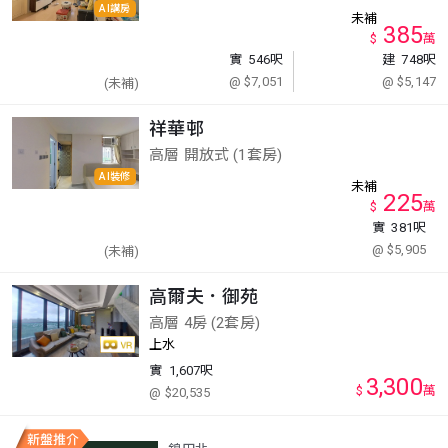
AI講房
未補
385
$
萬
實
546呎
建
748呎
@ $7,051
@ $5,147
(未補)
祥華邨
高層 開放式 (1套房)
AI裝修
未補
225
$
萬
實
381呎
@ $5,905
(未補)
高爾夫．御苑
高層 4房 (2套房)
上水
實
1,607呎
3,300
$
萬
@ $20,535