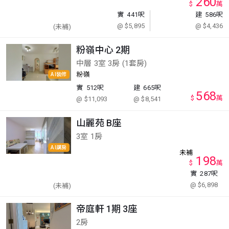
260
$
萬
實
441呎
建
586呎
@ $5,895
@ $4,436
(未補)
粉嶺中心 2期
中層 3室 3房 (1套房)
粉嶺
AI裝修
實
512呎
建
665呎
568
$
萬
@ $11,093
@ $8,541
山麗苑 B座
3室 1房
AI講房
未補
198
$
萬
實
287呎
@ $6,898
(未補)
帝庭軒 1期 3座
2房