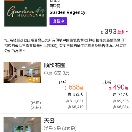
錦田北
芊御
Garden Regency
出售中
393
萬
起
*
$
*此為發展商就此項目發出的所有價單中的最低售價/計算折扣後的最低售價 (折
扣後的最低售價會優先列出(如有)), 有關售價的單位供應量及銷售情況以發展商
公佈的為準。
順欣花園
中層 G室 3房
AI裝修
已補
未補
688
490
$
萬
$
萬
實
582呎
建
717呎
@ $11,821
@ $9,595
(已補)
@ $8,419
@ $6,834
(未補)
天巒
洋房 3房 (3套房)