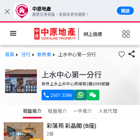
中原地產
開啟
×
盡覽全港筍盤，會員享更多優惠！
網上搵樓

首頁
分行
新界東
上水中心第一分行
上水中心第一分行
新界上水上水中心商場第2層2093號舖

2601 3386
筍盤推介
租盤推介
一手推介
人氣代理
彩蒲苑 彩晶閣 (B座)
2房