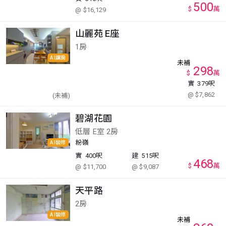
500
$
萬
@ $16,129
山麗苑 E座
1房
AI講房
未補
298
$
萬
實
379呎
@ $7,862
(未補)
碧湖花園
低層 E室 2房
粉嶺
AI裝修
實
400呎
建
515呎
468
$
萬
@ $11,700
@ $9,087
天平路
2房
AI裝修
未補