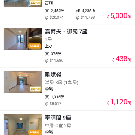
古洞
實
2,454呎
建
4,238呎
5,000
$
萬
@ $20,374
@ $11,798
高爾夫．御苑 7座
1房
上水
AI講房
實
375呎
438
$
萬
@ $11,680
歌賦嶺
洋房 3房 (1套房)
粉嶺
實
1,315呎
1,120
$
萬
@ $8,517
牽晴間 9座
中層 C室 2房
粉嶺
AI講房