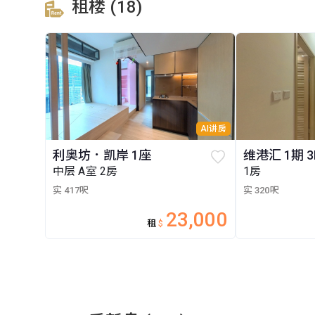
租楼 (18)
AI讲房
利奥坊．凯岸 1座
维港汇 1期 
中层 A室 2房
1房
实 417呎
实 320呎
23,000
租
$