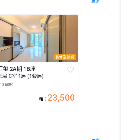
更多
装修及讲房
汇玺 2A期 1B座
低层 C室 1房 (1套房)
 360呎
23,500
租
$