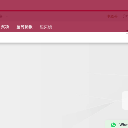
多
中原荟
分
奖项
屋苑情报
租买楼
Wha