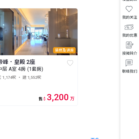
我的关注
我的优惠
装修及讲房
按揭转介
帝峰．皇殿 2座
中层 A室 4房 (1套房)
联络我们
 1,174呎
・ 建 1,552呎
3,200
万
售
$