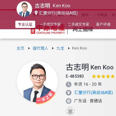
古志明
Ken Koo
汇壐分行(奥运站A组)
主页
买楼
租楼
成交
屋苑
一手新盘
更
专业认证
一手成交专家
二手成交专家
客户评语
网上搵楼
Ken Koo
主页
搵代理人
九龙
古志明
Ken Koo
E-485383
年资 16 - 20 年
汇壐分行(奥运站A组)
广东话
·
普通话