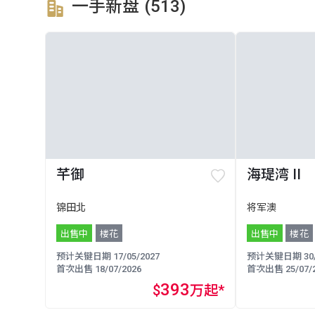
一手新盘 (513)
芊御
海瑅湾 II
锦田北
将军澳
出售中
楼花
出售中
楼花
预计关键日期 17/05/2027
预计关键日期 30/0
首次出售 18/07/2026
首次出售 25/07/2
393
$
万起*