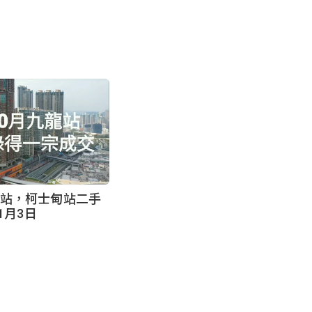
龙站，柯士甸站二手
11月3日