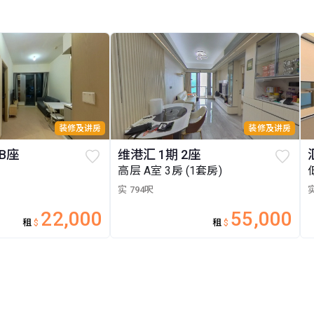
装修及讲房
装修及讲房
3B座
维港汇 1期 2座
高层 A室 3房 (1套房)
实 794呎
实
22,000
55,000
租
$
租
$