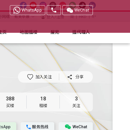
WhatsApp
WeChat
行网络
有关中原
登入/注册
简
HKD
ft²
主页
地图搵楼
屋苑
搵代理人
加入关注

分享
388
18
3
买楼
租楼
关注
tsApp
服务热线
WeChat