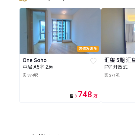
装修及讲房
One Soho
汇玺 5期 汇玺I
中层 A5室 2房
F室 开放式
实 374呎
实 271呎
748
万
售
$