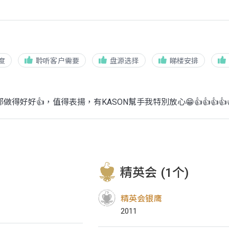
度
聆听客户需要
盘源选择
睇楼安排
得好好👍，值得表揚，有KASON幫手我特別放心😁👍👍👍👍
精英会 (1个)
精英会银鹰
2011