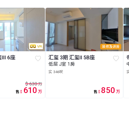
装修及讲房
II 6座
汇玺 3期 汇玺II 5B座
低层 J室 1房
实 346呎
实
$
630
万
610
850
万
万
售
$
售
$