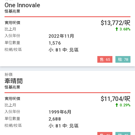
One Innovale
恒基兆業
$13,772/呎
實用呎價
比上月
3.68%
入伙年份
2022年11月
單位數量
1,576
校網/校區
小:
81
中:
北區
售:
65
租:
78
粉嶺
牽晴間
恒基兆業
$11,704/呎
實用呎價
比上月
0.29%
入伙年份
1999年6月
單位數量
2,688
校網/校區
小:
81
中:
北區