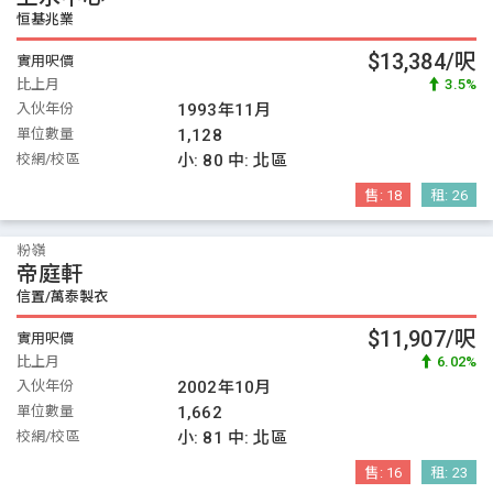
恒基兆業
$13,384/呎
實用呎價
比上月
3.5%
入伙年份
1993年11月
單位數量
1,128
校網/校區
小:
80
中:
北區
售:
18
租:
26
粉嶺
帝庭軒
信置/萬泰製衣
$11,907/呎
實用呎價
比上月
6.02%
入伙年份
2002年10月
單位數量
1,662
校網/校區
小:
81
中:
北區
售:
16
租:
23