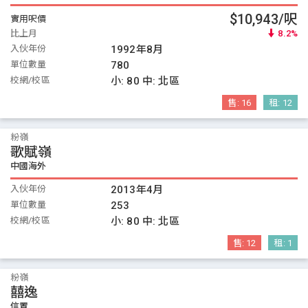
$10,943/呎
實用呎價
比上月
8.2%
入伙年份
1992年8月
單位數量
780
校網/校區
小:
80
中:
北區
售:
16
租:
12
粉嶺
歌賦嶺
中國海外
入伙年份
2013年4月
單位數量
253
校網/校區
小:
80
中:
北區
售:
12
租:
1
粉嶺
囍逸
信置