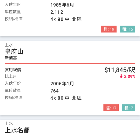
入伙年份
1985年6月
單位數量
2,112
校網/校區
小:
80
中:
北區
售:
19
租:
16
上水
皇府山
新鴻基
$11,845/呎
實用呎價
比上月
2.39%
入伙年份
2006年1月
單位數量
764
校網/校區
小:
80
中:
北區
售:
17
租:
7
上水
上水名都