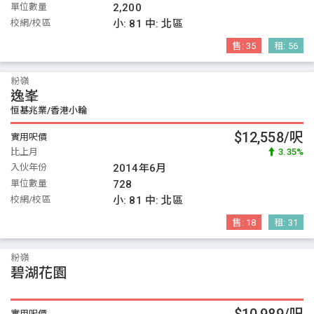
單位數量
2,200
校網/校區
小:
81
中:
北區
售:
35
租:
56
粉嶺
逸峯
恒基兆業/香港小輪
$12,558/呎
實用呎價
比上月
3.35%
入伙年份
2014年6月
單位數量
728
校網/校區
小:
81
中:
北區
售:
18
租:
31
粉嶺
碧湖花園
實用呎價