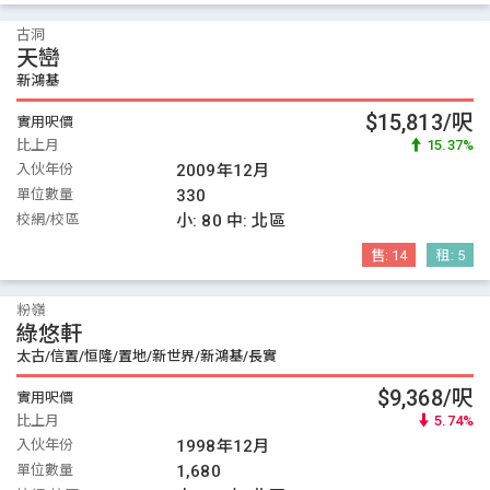
古洞
天巒
新鴻基
$15,813/呎
實用呎價
比上月
15.37%
入伙年份
2009年12月
單位數量
330
校網/校區
小:
80
中:
北區
售:
14
租:
5
粉嶺
綠悠軒
太古/信置/恒隆/置地/新世界/新鴻基/長實
$9,368/呎
實用呎價
比上月
5.74%
入伙年份
1998年12月
單位數量
1,680