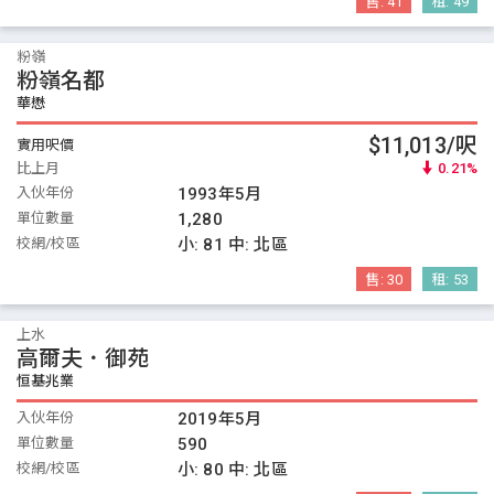
售:
41
租:
49
粉嶺
粉嶺名都
華懋
$11,013/呎
實用呎價
比上月
0.21%
入伙年份
1993年5月
單位數量
1,280
校網/校區
小:
81
中:
北區
售:
30
租:
53
上水
高爾夫．御苑
恒基兆業
入伙年份
2019年5月
單位數量
590
校網/校區
小:
80
中:
北區