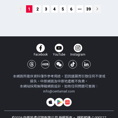
1
2
3
4
5
6
39
Facebook
YouTube
Instagram
本網頁所提供資料僅作參考用途。若因錯漏而引致任何不便或
損失，中原網頁及中原地產概不負責。
本網站採用無障礙網頁設計，如有任何問題可查詢：
info@centamail.com
©
2026
中原地產代理有限公司 版權所有・
牌照號碼 C-000227