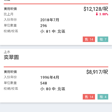
$12,128/呎
實用呎價
比上月
3.88%
入伙年份
2018年7月
單位數量
296
校網/校區
小:
81
中:
北區
售:
14
租:
7
上水
奕翠園
$8,917/呎
實用呎價
入伙年份
1996年4月
單位數量
548
校網/校區
小:
80
中:
北區
售:
14
租:
4