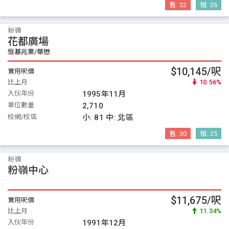
售:
32
租:
26
粉嶺
花都廣場
恒基兆業/華懋
$10,145/呎
實用呎價
比上月
10.56%
入伙年份
1995年11月
單位數量
2,710
校網/校區
小:
81
中:
北區
售:
30
租:
25
粉嶺
粉嶺中心
$11,675/呎
實用呎價
比上月
11.34%
入伙年份
1991年12月