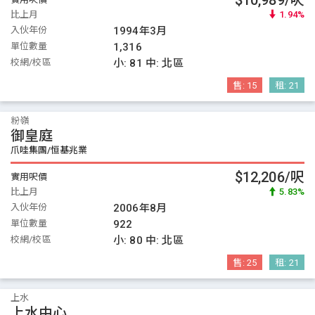
$10,989/呎
比上月
1.94%
入伙年份
1994年3月
單位數量
1,316
校網/校區
小:
81
中:
北區
售:
15
租:
21
粉嶺
御皇庭
爪哇集團/恒基兆業
$12,206/呎
實用呎價
比上月
5.83%
入伙年份
2006年8月
單位數量
922
校網/校區
小:
80
中:
北區
售:
25
租:
21
上水
上水中心