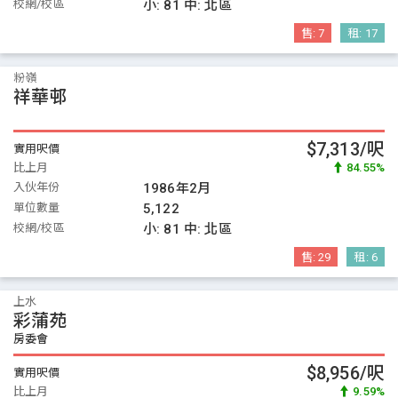
校網/校區
小:
81
中:
北區
售:
7
租:
17
粉嶺
祥華邨
$7,313/呎
實用呎價
比上月
84.55%
入伙年份
1986年2月
單位數量
5,122
校網/校區
小:
81
中:
北區
售:
29
租:
6
上水
彩蒲苑
房委會
$8,956/呎
實用呎價
比上月
9.59%