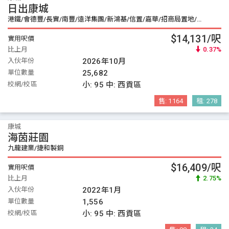
日出康城
港鐵/會德豐/長實/南豐/遠洋集團/新鴻基/信置/嘉華/招商局置地/嘉里建設
$14,131/呎
實用呎價
比上月
0.37%
入伙年份
2026年10月
單位數量
25,682
校網/校區
小:
95
中:
西貢區
售:
1164
租:
278
康城
海茵莊園
九龍建業/捷和製銅
$16,409/呎
實用呎價
比上月
2.75%
入伙年份
2022年1月
單位數量
1,556
校網/校區
小:
95
中:
西貢區