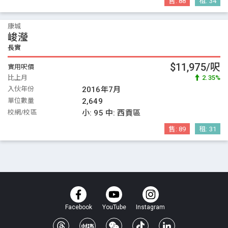
售:
88
租:
34
康城
峻瀅
長實
$11,975/呎
實用呎價
比上月
2.35%
入伙年份
2016年7月
單位數量
2,649
校網/校區
小:
95
中:
西貢區
售:
89
租:
31
Facebook
YouTube
Instagram