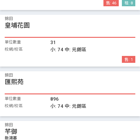
售:
46
租:
8
錦田
皇埔花園
單位數量
31
校網/校區
小:
74
中:
元朗區
售:
1
錦田
匯熙苑
單位數量
896
校網/校區
小:
74
中:
元朗區
錦田
芊御
新鴻基