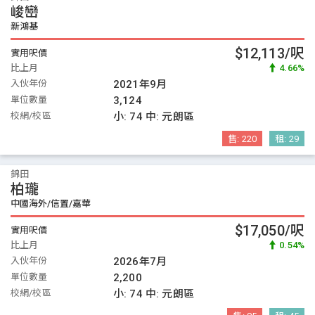
峻巒
新鴻基
$12,113/呎
實用呎價
比上月
4.66%
入伙年份
2021年9月
單位數量
3,124
校網/校區
小:
74
中:
元朗區
售:
220
租:
29
錦田
柏瓏
中國海外/信置/嘉華
$17,050/呎
實用呎價
比上月
0.54%
入伙年份
2026年7月
單位數量
2,200
校網/校區
小:
74
中:
元朗區