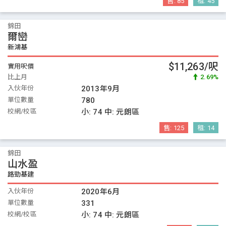
售:
85
租:
45
錦田
爾巒
新鴻基
$11,263/呎
實用呎價
比上月
2.69%
入伙年份
2013年9月
單位數量
780
校網/校區
小:
74
中:
元朗區
售:
125
租:
14
錦田
山水盈
路勁基建
入伙年份
2020年6月
單位數量
331
校網/校區
小:
74
中:
元朗區